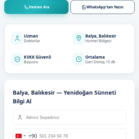
Hemen Ara
WhatsApp'tan Yazın
Uzman
Balya, Balıkesir
Doktorlar
Hizmet Bölgesi
KVKK Güvenli
Ortalama
Başvuru
Geri Dönüş 15 dk
Balya, Balıkesir — Yenidoğan Sünneti
Bilgi Al
+90
Turkey