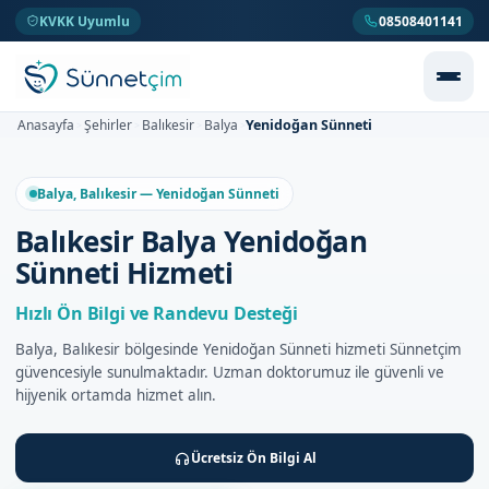
KVKK Uyumlu
08508401141
Yenidoğan Sünneti
Anasayfa
Şehirler
Balıkesir
Balya
>
>
>
>
Balya, Balıkesir — Yenidoğan Sünneti
Balıkesir Balya Yenidoğan
Sünneti Hizmeti
Hızlı Ön Bilgi ve Randevu Desteği
Balya, Balıkesir bölgesinde Yenidoğan Sünneti hizmeti Sünnetçim
güvencesiyle sunulmaktadır. Uzman doktorumuz ile güvenli ve
hijyenik ortamda hizmet alın.
Ücretsiz Ön Bilgi Al