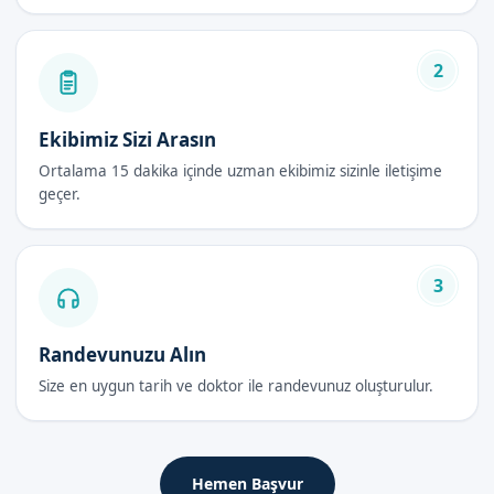
Hijyen ve sağlık bakımından önemlidir.
Daha hızlı iyileşme sağlar.
2
Daha az risk içerir.
Yenidoğan Sünneti Fiyatları 2026
Ekibimiz Sizi Arasın
Yenidoğan sünneti fiyatları 2026, hizmetimizin kalitesine göre
Ortalama 15 dakika içinde uzman ekibimiz sizinle iletişime
geçer.
belirlenir. Randevu formumuzdan bize ulaşabilirsiniz.
Yenidoğan Sünneti Sonrası Bakım
Rehberi
3
İlk 48 Saat
Randevunuzu Alın
Yenidoğan sünneti sonrası, bebeklerin ilk 48 saatte özel bakım
Size en uygun tarih ve doktor ile randevunuz oluşturulur.
gerekir. Bu süre zarfında, bebeklerin hijyenine dikkat etmek
önemlidir.
İyileşme Süreci
Hemen Başvur