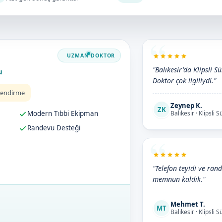
"Balıkesir'da Klipsli S
u
Doktor çok ilgiliydi."
lendirme
Zeynep K.
ZK
Modern Tıbbi Ekipman
Balıkesir · Klipsli 
Randevu Desteği
"Telefon teyidi ve rand
memnun kaldık."
Mehmet T.
MT
Balıkesir · Klipsli 