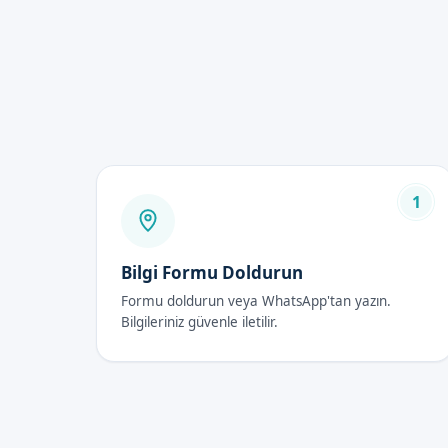
Daha az ağrı
Daha hızlı iyileşme
Diğer yöntemlere göre dah
Güvenli ve steril ortam
Klipsli Sünnet Fiya
Klipsli sünnet fiyatları 2026
belirlenmiştir. Fiyatlarımız h
1
Klipsli Sünnet Son
Bilgi Formu Doldurun
İlk 48 Saat
Formu doldurun veya WhatsApp'tan yazın.
İşlem sonrası, çocukların ilk 4
Bilgileriniz güvenle iletilir.
tutmaları ve doktorumuzun tav
İyileşme Süreci
İyileşme süreci, çocukların yaş
tam olarak iyileşmesi beklenir.