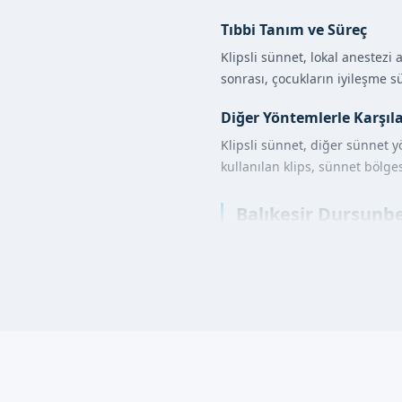
Tıbbi Tanım ve Süreç
Klipsli sünnet, lokal anestezi
sonrası, çocukların iyileşme sü
Diğer Yöntemlerle Karşıl
Klipsli sünnet, diğer sünnet 
kullanılan klips, sünnet bölge
Balıkesir Dursunbey
Balıkesir Dursunbey'de klipsl
doktorumuz ve ekibimizle birli
İşlem sırasında, lokal anestez
de oldukça kısadır.
Klipsli Sünnet Avan