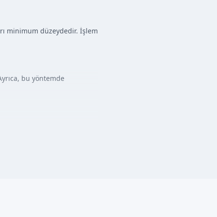
 ağrı minimum düzeydedir. İşlem
 Ayrıca, bu yöntemde
ndevu aldıktan sonra, uzman
ası, çocukların iyileşme süreci