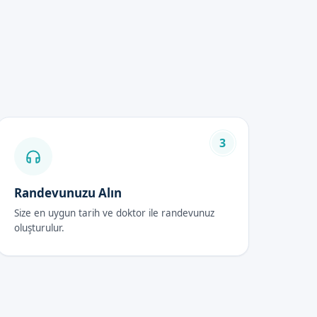
liği dikkate alınarak
 ulaşabilirsiniz.
3
Randevunuzu Alın
Size en uygun tarih ve doktor ile randevunuz
kların sünnet bölgesini temiz
oluşturulur.
 çocukların 1-2 hafta içerisinde