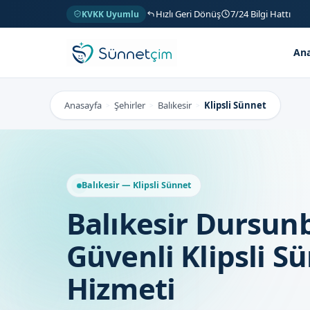
Hızlı Geri Dönüş
7/24 Bilgi Hattı
KVKK Uyumlu
Ana
Anasayfa
Şehirler
Balıkesir
Klipsli Sünnet
>
>
>
Balıkesir — Klipsli Sünnet
Balıkesir Dursun
Güvenli Klipsli S
Hizmeti