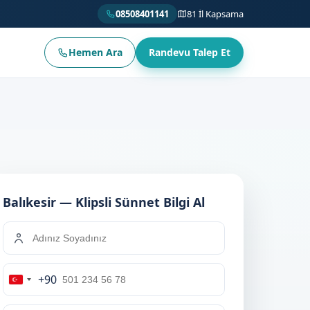
08508401141
81 İl Kapsama
Hemen Ara
Randevu Talep Et
Balıkesir — Klipsli Sünnet Bilgi Al
+90
Turkey
+90