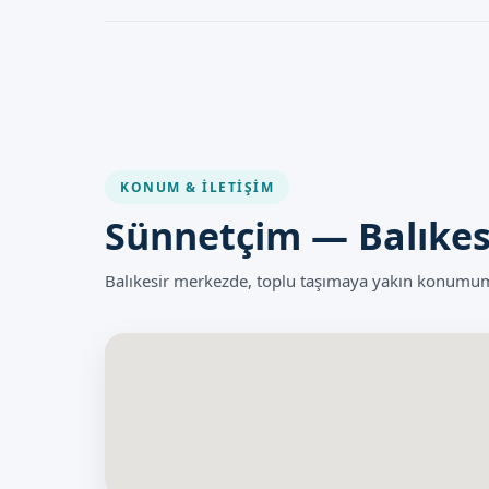
Klipsli Sünnet, diğer tıbbi işlemler gibi, bazı riskleri iç
tarafından gerçekleştirildiğinde, bu riskler minimuma indi
uygulanır.
KONUM & İLETIŞIM
Sünnetçim — Balıkes
Balıkesir merkezde, toplu taşımaya yakın konumumu