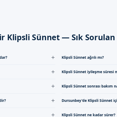
er
net bölgesine dikkat etmeleri ve doktorumuzun tavsiyelerine uymala
emiz tutmaları ve necessary hijyen önlemlerini almaları da önemlidi
ir Klipsli Sünnet — Sık Sorulan
y'de Sizi Bekliyoruz
 sünnet hizmeti almak isteyen aileler için, uzman doktorumuz ve eki
nliği için en iyi hizmeti sunuyoruz. Randevu formumuzdan bize ulaş
adar?
Klipsli Sünnet ağrılı mı?
siniz. Randevu formumuzdan bize ulaşabilirsiniz.
tlere göre farklılık
Klipsli Sünnet işleminden önce lo
Klipsli Sünnet iyileşme süresi 
letişime geçerek güncel fiyat
ağrı hissedilmez. İşlem sonrası hafi
çin önerilir, ancak bu durum
Klipsli Sünnet后的 iyileşme süresi 
Klipsli Sünnet sonrası bakım na
ı olarak değişebilir. Doktorumuz ile
bakımı sağlamak ve doktorun tav
arafından gerçekleştirilmektedir.
Klipsli Sünnet sonrası uygun bakım
dir?
Dursunbey'de Klipsli Sünnet içi
m ve uzmanlıkla hizmet
tavsiyelerine uymak, gerekli ilaçla
sağlamak gerekmektedir.
ipsli sünnette kullanılan özel
Dursunbey'de Klipsli Sünnet için
Klipsli Sünnet ne kadar sürer?
syona neden olmasıdır.
aracılığıyla veya iletişim kanall