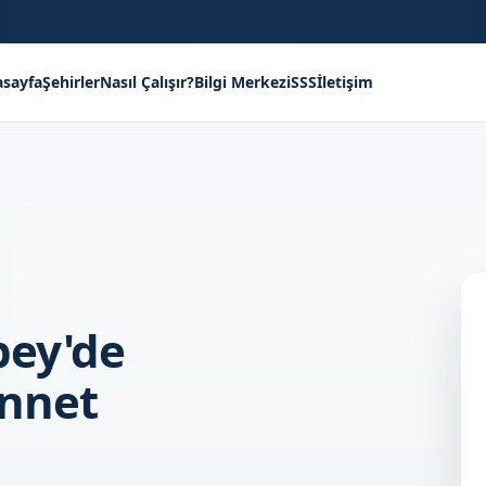
sayfa
Şehirler
Nasıl Çalışır?
Bilgi Merkezi
SSS
İletişim
bey'de
ünnet