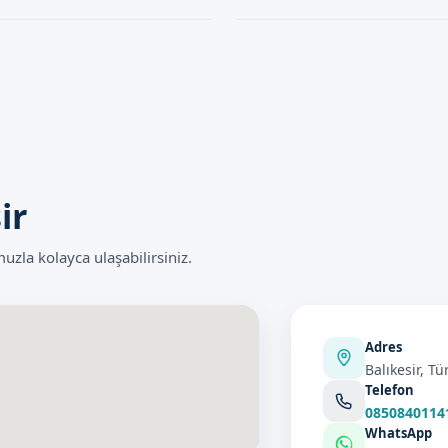
alabilirsiniz.
ermektedir. Ancak, uzman bir ekip
Klipsli Sünnet işleminin süresi, g
rilir ve güvenli bir şekilde
öncesinde ve sonrasında yapılacak
süre yaklaşık 1-2 saat sürer.
ir
zla kolayca ulaşabilirsiniz.
Adres
Balıkesir, Tü
Telefon
0850840114
WhatsApp