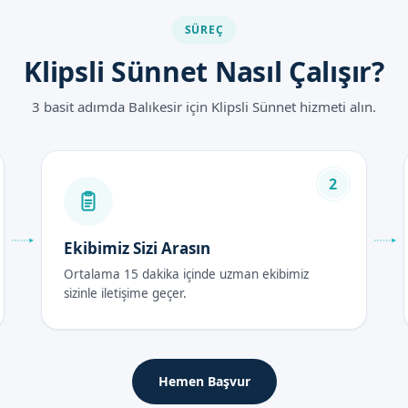
SÜREÇ
a az komplikasyon
Klipsli Sünnet Nasıl Çalışır?
3 basit adımda Balıkesir için Klipsli Sünnet hizmeti alın.
tları 2026
, uzman doktorumuz ve ekibimizin sunduğu hizmetin kalitesi ve güven
akkında daha fazla bilgi almak için, lütfen randevu formumuzdan bize
2
rası Bakım Rehberi
Ekibimiz Sizi Arasın
Ortalama 15 dakika içinde uzman ekibimiz
8 saat içerisinde özel bir bakım gerektirir. Bu süre içerisinde, çocu
sizinle iletişime geçer.
siyelerine uymaları önemlidir.
ı ve genel sağlığı dikkate alınarak değişebilir. Ancak, genel olarak,
Hemen Başvur