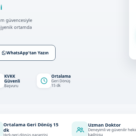
i
çim güvencesiyle
ijyenik ortamda
WhatsApp'tan Yazın
KVKK
Ortalama
Güvenli
Geri Dönüş
15 dk
Başvuru
Ortalama Geri Dönüş
15
Uzman Doktor
dk
Deneyimli ve güvenilir hek
kadrosu
Hızlı geri dönüş garantisi