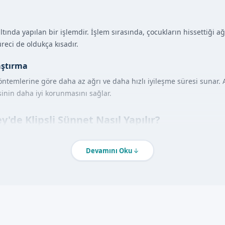
 altında yapılan bir işlemdir. İşlem sırasında, çocukların hissettiği
reci de oldukça kısadır.
aştırma
yöntemlerine göre daha az ağrı ve daha hızlı iyileşme süresi sunar.
sinin daha iyi korunmasını sağlar.
'de Klipsli Sünnet Nasıl Yapılır?
i sünnet hizmeti almak için, öncelikle randevu almanız gerekir. Ra
kte, childğınızın sağlığı ve güvenliği için en iyi hizmeti sunuyoruz.
Devamını Oku
i altında çocukların hissettiği ağrı minimum düzeydedir. İşlem sonr
tajları