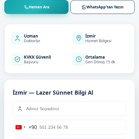
Hemen Ara
WhatsApp'tan Yazın
Uzman
İzmir
Doktorlar
Hizmet Bölgesi
KVKK Güvenli
Ortalama
Başvuru
Geri Dönüş 15 dk
İzmir — Lazer Sünnet Bilgi Al
+90
Turkey
+90