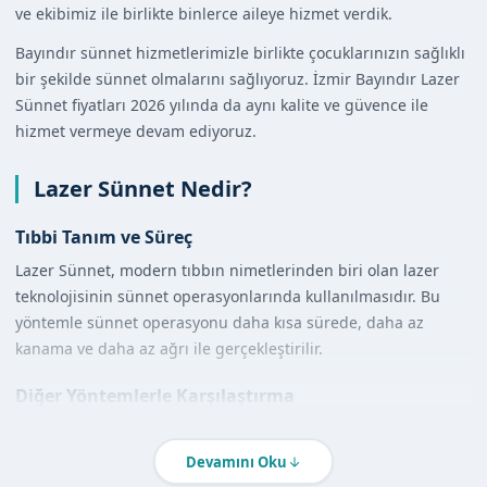
ve ekibimiz ile birlikte binlerce aileye hizmet verdik.
Bayındır sünnet hizmetlerimizle birlikte çocuklarınızın sağlıklı
bir şekilde sünnet olmalarını sağlıyoruz. İzmir Bayındır Lazer
Sünnet fiyatları 2026 yılında da aynı kalite ve güvence ile
hizmet vermeye devam ediyoruz.
Lazer Sünnet Nedir?
Tıbbi Tanım ve Süreç
Lazer Sünnet, modern tıbbın nimetlerinden biri olan lazer
teknolojisinin sünnet operasyonlarında kullanılmasıdır. Bu
yöntemle sünnet operasyonu daha kısa sürede, daha az
kanama ve daha az ağrı ile gerçekleştirilir.
Diğer Yöntemlerle Karşılaştırma
Lazer Sünnet, geleneksel sünnet yöntemlerine göre daha az
risk içerir ve iyileşme süreci daha kısadır. Ayrıca, lazer
Devamını Oku
teknolojisi sayesinde sünnet operasyonu daha precisa ve