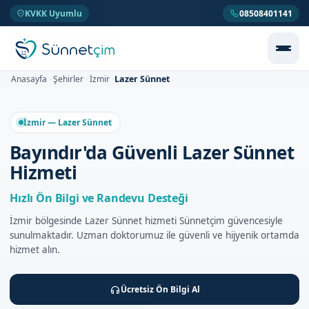
KVKK Uyumlu
08508401141
Lazer Sünnet
Anasayfa
Şehirler
İzmir
>
>
>
İzmir — Lazer Sünnet
Bayındır'da Güvenli Lazer Sünnet
Hizmeti
Hızlı Ön Bilgi ve Randevu Desteği
İzmir bölgesinde Lazer Sünnet hizmeti Sünnetçim güvencesiyle
sunulmaktadır. Uzman doktorumuz ile güvenli ve hijyenik ortamda
hizmet alın.
Ücretsiz Ön Bilgi Al