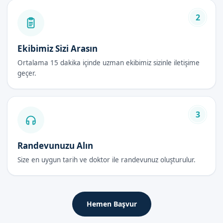
Yenidoğan Sünneti Avantajları
2
Hızlı iyileşme süreci
Daha az ağrı ve rahatsızlık
Ekibimiz Sizi Arasın
Hijyenik avantajlar
Ortalama 15 dakika içinde uzman ekibimiz sizinle iletişime
Gelecekte bazı sağlık sorunlarının önlenmesi
geçer.
Aile tarafından daha kolay yönetilebilir bakım
Yenidoğan Sünneti Fiyatları 2026
3
Yenidoğan sünneti fiyatları 2026 yılında çeşitli faktörlere bağlı
olarak değişiklik göstermektedir. Bu sebeple, en güncel fiyat
Randevunuzu Alın
bilgisi için randevu formumuzdan bilgi almanızı öneririz.
Size en uygun tarih ve doktor ile randevunuz oluşturulur.
Yenidoğan Sünneti Sonrası Bakım
Rehberi
Hemen Başvur
İlk 48 Saat