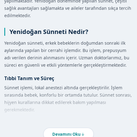
yapılmaktadır. Yenidoğan döneminde yapılan sünnet, çeşitli
sağlık avantajları sağlamakta ve aileler tarafından sıkça tercih
edilmektedir.
Yenidoğan Sünneti Nedir?
Yenidoğan sünneti, erkek bebeklerin doğumdan sonraki ilk
aylarında yapılan bir cerrahi işlemdir. Bu işlem, prepusyum
adı verilen derinin alınmasını içerir. Uzman doktorlarımız, bu
süreci en güvenli ve etkili yöntemlerle gerçekleştirmektedir.
Tıbbi Tanım ve Süreç
Sünnet işlemi, lokal anestezi altında gerçekleştirilir. İşlem
sırasında bebek, konforlu bir ortamda tutulur. Sünnet sonrası,
hijyen kurallarına dikkat edilerek bakım yapılması
gerekmektedir.
Diğer Yöntemlerle Karşılaştırma
Yenidoğan sünneti, diğer yaş gruplarına göre daha az
Devamını Oku