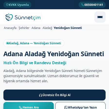
KVKK Uyumlu
08508401141
Yenidoğan Sünneti
Anasayfa
Şehirler
Adana
Aladağ
>
>
>
>
Aladağ, Adana — Yenidoğan Sünneti
Adana Aladağ Yenidoğan Sünneti
Hızlı Ön Bilgi ve Randevu Desteği
Aladağ, Adana bölgesinde Yenidoğan Sünneti hizmeti Sünnetçim
güvencesiyle sunulmaktadır. Uzman doktorumuz ile güvenli ve
hijyenik ortamda hizmet alın.
Ücretsiz Ön Bilgi Al
Hemen Ara
WhatsApp'tan Yazın