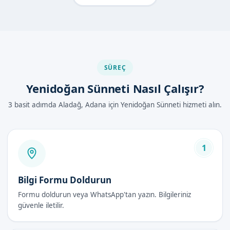
komplikasyon riski taşır. Ayrıca, bebeklerin iyileşme süreleri de
daha hızlıdır. Bu nedenle, ebeveynler tarafından sıklıkla tercih
edilmektedir.
Adana Aladağ'de Yenidoğan Sünneti
Nasıl Yapılır?
SÜREÇ
Yenidoğan Sünneti Nasıl Çalışır?
Yenidoğan sünneti, adım adım belirli bir süreç izlenerek
yapılmaktadır:
3 basit adımda Aladağ, Adana için Yenidoğan Sünneti hizmeti alın.
Hazırlık:
Bebek, işlem öncesi uzman doktorumuz
tarafından muayene edilir.
Anestezi:
Lokal anestezi uygulanarak bebeğin
1
rahat etmesi sağlanır.
İşlem:
Sünnet işlemi, steril koşullar altında
Bilgi Formu Doldurun
gerçekleştirilir.
Formu doldurun veya WhatsApp'tan yazın. Bilgileriniz
Bakım:
İşlem sonrası, bebeğin bakımı hakkında
güvenle iletilir.
aile bilgilendirilir.