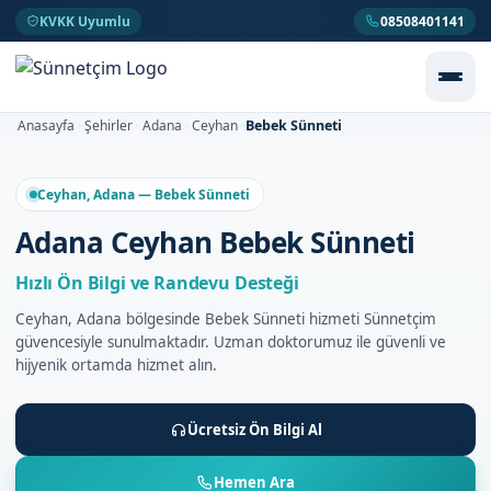
KVKK Uyumlu
08508401141
Bebek Sünneti
Anasayfa
Şehirler
Adana
Ceyhan
>
>
>
>
Ceyhan, Adana — Bebek Sünneti
Adana Ceyhan Bebek Sünneti
Hızlı Ön Bilgi ve Randevu Desteği
Ceyhan, Adana bölgesinde Bebek Sünneti hizmeti Sünnetçim
güvencesiyle sunulmaktadır. Uzman doktorumuz ile güvenli ve
hijyenik ortamda hizmet alın.
Ücretsiz Ön Bilgi Al
Hemen Ara