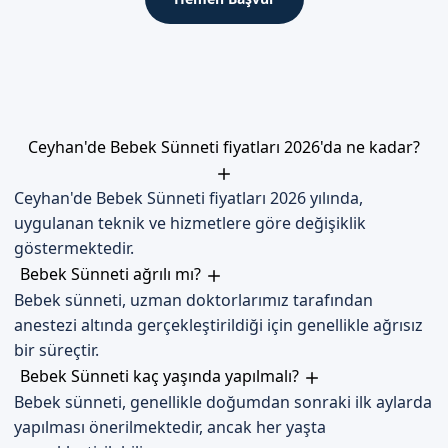
dikkat edilmesi gereken kritik bir dönemdir. Bebeğin rahat
etmesi için uygun pozisyonlar sağlanmalıdır.
İyileşme Süreci
Bebeklerin iyileşme süreci genellikle 7-10 gün sürmektedir. Bu
süre zarfında, bebeğin genital bölgesinin temizliğine dikkat
Ceyhan'de Bebek Sünneti fiyatları 2026'da ne kadar?
edilmesi gerekmektedir.
Ceyhan'de Bebek Sünneti fiyatları 2026 yılında,
Dikkat Edilmesi Gerekenler
uygulanan teknik ve hizmetlere göre değişiklik
Sünnet sonrası, bebeğin özellikle hijyenine dikkat edilmesi,
göstermektedir.
enfeksiyon riskini azaltır. Ayrıca, doktor önerilerine uyulması
Bebek Sünneti ağrılı mı?
önemlidir.
Bebek sünneti, uzman doktorlarımız tarafından
anestezi altında gerçekleştirildiği için genellikle ağrısız
Adana Ceyhan'de Sizi Bekliyoruz
bir süreçtir.
Adana Ceyhan Bebek Sünneti için uzman ekibimizle sizleri
Bebek Sünneti kaç yaşında yapılmalı?
bekliyoruz. Randevu almak için randevu formumuzdan bize
Bebek sünneti, genellikle doğumdan sonraki ilk aylarda
ulaşabilirsiniz. Sağlıklı ve güvenli bir sünnet deneyimi için
yapılması önerilmektedir, ancak her yaşta
iletişim kanallarımız her zaman açıktır.