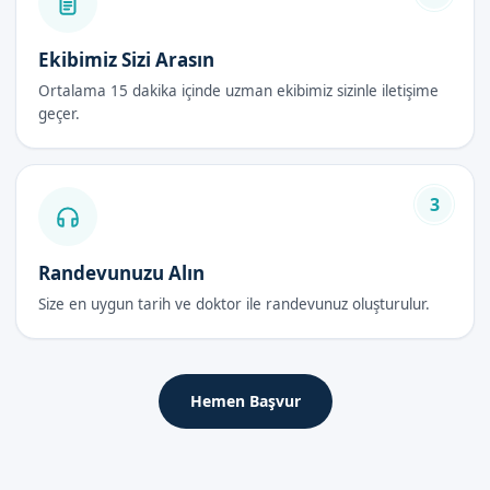
Hijyenik koşullarda gerçekleştirilir.
Ekibimiz Sizi Arasın
Plastibell Sünnet Fiyatları 2026
Ortalama 15 dakika içinde uzman ekibimiz sizinle iletişime
geçer.
2026 yılında Adana Ceyhan'da Plastibell sünnet fiyatları,
sunulan hizmetin kalitesine ve uzman doktorun deneyimine
bağlı olarak değişiklik göstermektedir. Detaylı bilgi için
randevu formumuzdan ulaşabilirsiniz.
3
Plastibell Sünnet Sonrası Bakım Rehberi
Randevunuzu Alın
İlk 48 Saat
Size en uygun tarih ve doktor ile randevunuz oluşturulur.
Sünnet sonrası ilk 48 saatte, çocuğun dinlenmesi ve hijyen
kurallarına dikkat edilmesi önemlidir. Şişlik ve hafif ağrı
normaldir.
Hemen Başvur
İyileşme Süreci
İyileşme süreci genellikle 7-10 gün sürer. Bu süre zarfında