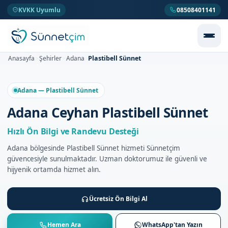
KVKK Uyumlu
08508401141
Plastibell Sünnet
Anasayfa
Şehirler
Adana
>
>
>
Adana — Plastibell Sünnet
Adana Ceyhan Plastibell Sünnet
Hızlı Ön Bilgi ve Randevu Desteği
Adana bölgesinde Plastibell Sünnet hizmeti Sünnetçim
güvencesiyle sunulmaktadır. Uzman doktorumuz ile güvenli ve
hijyenik ortamda hizmet alın.
Ücretsiz Ön Bilgi Al
Hemen Ara
WhatsApp'tan Yazın