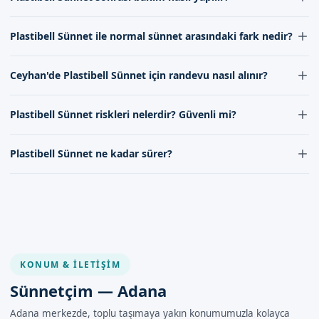
Plastibell Sünnet sonrası bakım, sünnet alanının temiz tutulması ve
Plastibell Sünnet ile normal sünnet arasındaki fark nedir?
doktor önerilerine uyulması ile yapılmalıdır.
Plastibell Sünnet, dikiş gerektirmeyen ve hızlı iyileşme sağlayan bir
Ceyhan'de Plastibell Sünnet için randevu nasıl alınır?
yöntemdir; normal sünnet ise daha invaziv bir süreçtir.
Ceyhan'de Plastibell Sünnet için randevu almak için randevu
Plastibell Sünnet riskleri nelerdir? Güvenli mi?
formumuzdan bize ulaşabilirsiniz.
Plastibell Sünnet, düşük riskli bir yöntemdir; ancak her tıbbi
Plastibell Sünnet ne kadar sürer?
işlemde olduğu gibi bazı riskler bulunmaktadır.
Plastibell Sünnet işlemi genellikle 15-30 dakika içinde
tamamlanmaktadır.
KONUM & İLETIŞIM
Sünnetçim — Adana
Adana merkezde, toplu taşımaya yakın konumumuzla kolayca