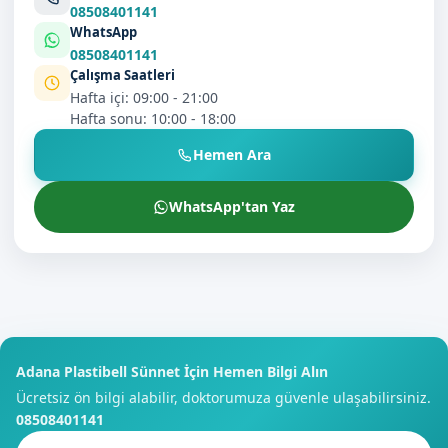
08508401141
WhatsApp
08508401141
Çalışma Saatleri
Hafta içi: 09:00 - 21:00
Hafta sonu: 10:00 - 18:00
Hemen Ara
WhatsApp'tan Yaz
Adana Plastibell Sünnet İçin Hemen Bilgi Alın
Ücretsiz ön bilgi alabilir, doktorumuza güvenle ulaşabilirsiniz.
08508401141