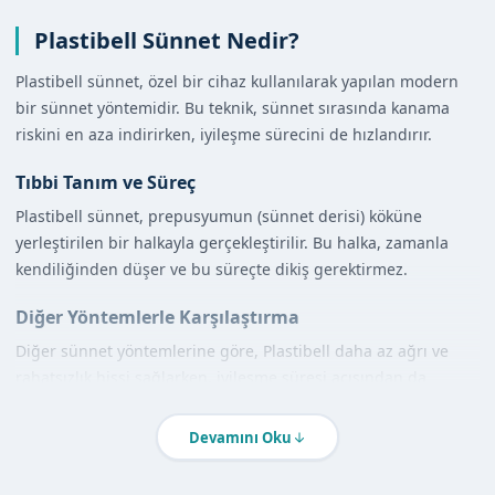
Plastibell Sünnet Nedir?
Plastibell sünnet, özel bir cihaz kullanılarak yapılan modern
bir sünnet yöntemidir. Bu teknik, sünnet sırasında kanama
riskini en aza indirirken, iyileşme sürecini de hızlandırır.
Tıbbi Tanım ve Süreç
Plastibell sünnet, prepusyumun (sünnet derisi) köküne
yerleştirilen bir halkayla gerçekleştirilir. Bu halka, zamanla
kendiliğinden düşer ve bu süreçte dikiş gerektirmez.
Diğer Yöntemlerle Karşılaştırma
Diğer sünnet yöntemlerine göre, Plastibell daha az ağrı ve
rahatsızlık hissi sağlarken, iyileşme süresi açısından da
avantajlıdır. Geleneksel yöntemlerde ise dikiş ve daha uzun
iyileşme süreçleri söz konusudur.
Devamını Oku
Adana Ceyhan'de Plastibell Sünnet Nasıl