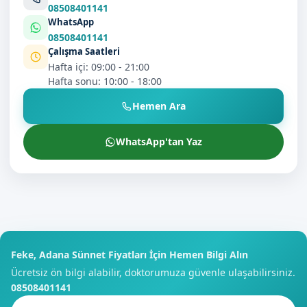
08508401141
WhatsApp
08508401141
Çalışma Saatleri
Hafta içi: 09:00 - 21:00
Hafta sonu: 10:00 - 18:00
Hemen Ara
WhatsApp'tan Yaz
Feke, Adana Sünnet Fiyatları İçin Hemen Bilgi Alın
Ücretsiz ön bilgi alabilir, doktorumuza güvenle ulaşabilirsiniz.
08508401141