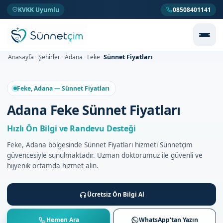
KVKK Uyumlu
08508401141
Sünnet Fiyatları
Anasayfa
Şehirler
Adana
Feke
>
>
>
>
Feke, Adana — Sünnet Fiyatları
Adana Feke Sünnet Fiyatları
Hızlı Ön Bilgi ve Randevu Desteği
Feke, Adana bölgesinde Sünnet Fiyatları hizmeti Sünnetçim
güvencesiyle sunulmaktadır. Uzman doktorumuz ile güvenli ve
hijyenik ortamda hizmet alın.
Ücretsiz Ön Bilgi Al
Hemen Ara
WhatsApp'tan Yazın