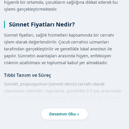
hijyenik bir ortamda, çocukların sağlığına dikkat ederek bu
işlemi gerçekleştirmektedir.
Sünnet Fiyatları Nedir?
Sünnet fiyatları, sağlık hizmetleri kapsamında bir cerrahi
işlem olarak değerlendirilir. Çocuk cerrahisi uzmanları
tarafından gerçekleştirilir ve genellikle lokal anestezi ile
yapılır. Sünnetin avantajları arasında hijyen, enfeksiyon
riskinin azaltılması ve toplumsal kabul yer almaktadır.
Tıbbi Tanım ve Süreç
Sünnet, prepusyumun (sünnet derisi) cerrahi olarak
çıkarılması işlemidir. Uygulama, genellikle 0-5 yaş arasındaki
çocuklarda gerçekleştirilmektedir. Sünnet, steril bir ortamda
yapılır ve uzman doktorlarımız tarafından titizlikle uygulanır.
Devamını Oku
Diğer Yöntemlerle Karşılaştırma
Feke'de sünnet uygulamaları, farklı yöntemlerle