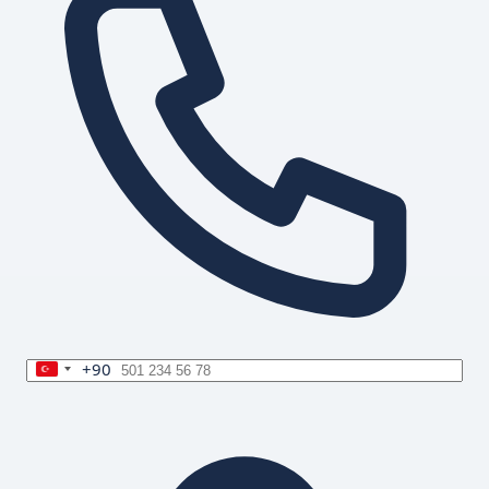
+90
Turkey
+90