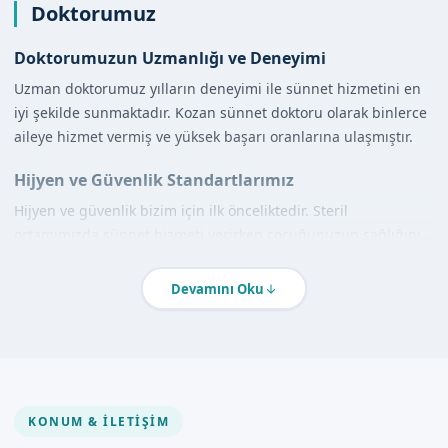
Doktorumuz
Doktorumuzun Uzmanlığı ve Deneyimi
Uzman doktorumuz yılların deneyimi ile sünnet hizmetini en
iyi şekilde sunmaktadır. Kozan sünnet doktoru olarak binlerce
aileye hizmet vermiş ve yüksek başarı oranlarına ulaşmıştır.
Hijyen ve Güvenlik Standartlarımız
Hijyen ve güvenlik bizim için ilk önceliktedir. Steril
ortamımızda sünnet hizmeti verirken çocuğunuzun sağlığını
ve güvenliğini düşünüyoruz.
Devamını Oku
Hizmet Kapsamımız
Klinikte Sünnet
Klinikte sünnet hizmeti sunarken en modern yöntemleri ve
teknolojileri kullanıyoruz. Kozan sünnet kliniği olarak hizmet
KONUM & İLETIŞIM
vermekteyiz.