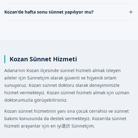
iletişimimizi kurabilirsiniz. Randevu formumuz
Kozan'de sünnet işlemi, lokal anestezi uygulanarak
Kozan'de hafta sonu sünnet yapılıyor mu?
aracılığıyla hızlı ve kolay bir şekilde randevu
gerçekleştirilir. Bu sayede, çocuğunuzun ağrı duyması
alabilirsiniz.
engellenir ve konforlu bir şekilde sünnet işlemi
Kozan'de hafta sonu sünnet hizmeti sunulmaktadır.
tamamlanır.
Hafta sonu randevu almak için, iletişimimizi kurabilir ya
da web sitemizdeki randevu formunu doldurabilirsiniz.
Kozan Sünnet Hizmeti
Adana'nın Kozan ilçesinde sünnet hizmeti almak isteyen
aileler için Sünnetçim olarak güvenli ve hijyenik ortam
sunuyoruz. Kozan sünnet doktoru olarak deneyimimizle
hizmet vermekteyiz. Kozan sünnet hizmeti almak için uzman
doktorumuzla görüşebilirsiniz.
Kozan sünnet hizmetinin yanı sıra çocuk cerrahisi ve sünnet
bakımı konusunda da destek vermekteyiz. Kozan'da sünnet
hizmeti arayanlar için en iyi選択 Sünnetçim.