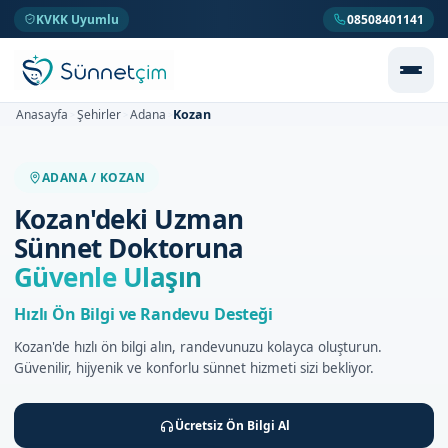
KVKK Uyumlu
08508401141
Kozan
Anasayfa
Şehirler
Adana
>
>
>
ADANA / KOZAN
Kozan'deki Uzman
Sünnet Doktoruna
Güvenle Ulaşın
Hızlı Ön Bilgi ve Randevu Desteği
Kozan'de hızlı ön bilgi alın, randevunuzu kolayca oluşturun.
Güvenilir, hijyenik ve konforlu sünnet hizmeti sizi bekliyor.
Ücretsiz Ön Bilgi Al