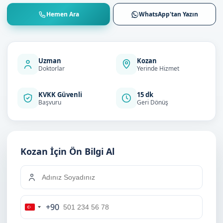
Hemen Ara
WhatsApp'tan Yazın
Uzman
Kozan
Doktorlar
Yerinde Hizmet
KVKK Güvenli
15 dk
Başvuru
Geri Dönüş
Kozan İçin Ön Bilgi Al
+90
Turkey
+90