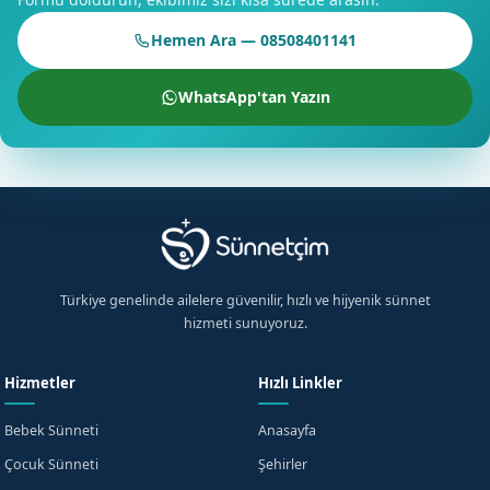
Randevu formumuzdan bize ulaşarak daha detaylı bilgi
Hemen Ara — 08508401141
alabilirsiniz.
WhatsApp'tan Yazın
Kozan'de Sizi Bekliyoruz
Kozan'da sünnet hizmeti almak için uzman doktorumuzla
görüşebilirsiniz. Randevu formumuzdan bize ulaşabilir veya
iletişim kanallarımızdan bize ulaşabilirsiniz. Güvenli ve
hijyenik sünnet hizmeti için Sünnetçim'i tercih edin.
Randevu formumuzdan bize ulaşmak için buraya
tıklayabilirsiniz. İletişim kanallarımızdan bize ulaşarak daha
Türkiye genelinde ailelere güvenilir, hızlı ve hijyenik sünnet
detaylı bilgi alabilirsiniz.
hizmeti sunuyoruz.
Hizmetler
Hızlı Linkler
Bebek Sünneti
Anasayfa
Çocuk Sünneti
Şehirler