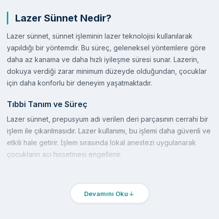
Lazer Sünnet Nedir?
Lazer sünnet, sünnet işleminin lazer teknolojisi kullanılarak
yapıldığı bir yöntemdir. Bu süreç, geleneksel yöntemlere göre
daha az kanama ve daha hızlı iyileşme süresi sunar. Lazerin,
dokuya verdiği zarar minimum düzeyde olduğundan, çocuklar
için daha konforlu bir deneyim yaşatmaktadır.
Tıbbi Tanım ve Süreç
Lazer sünnet, prepusyum adı verilen deri parçasının cerrahi bir
işlem ile çıkarılmasıdır. Lazer kullanımı, bu işlemi daha güvenli ve
etkili hale getirir. İşlem sırasında lokal anestezi uygulanarak
çocukların acı hissetmesi engellenir.
Diğer Yöntemlerle Karşılaştırma
Geleneksel sünnet yöntemlerinde kanama ve enfeksiyon riski
Devamını Oku
daha yüksektir. Lazer sünnet, bu riskleri minimize ederken,
işlem sonrası iyileşme süreci de daha hızlıdır. Ayrıca, lazer ile