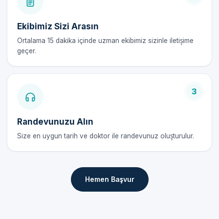
Hızlı iyileşme süreci
Daha az ağrı
Ekibimiz Sizi Arasın
Hijyenik ve steril ortamda yapılması
Ortalama 15 dakika içinde uzman ekibimiz sizinle iletişime
Kısa süreli işlem
geçer.
Lazer Sünnet Fiyatları 2026
2026 yılında Saimbeyli'de lazer sünnet fiyatları, kullanılan
3
malzemelere ve sunulan hizmete göre değişiklik
göstermektedir. Kesin fiyatlar için randevu formumuzdan bilgi
Randevunuzu Alın
alabilirsiniz.
Size en uygun tarih ve doktor ile randevunuz oluşturulur.
Lazer Sünnet Sonrası Bakım Rehberi
İlk 48 Saat
Hemen Başvur
İlk 48 saat boyunca çocuğunuzun genital bölgesine dikkat
edilmelidir. Hijyenik bir ortam sağlanmalı ve doktorun önerilerine
uyulmalıdır.