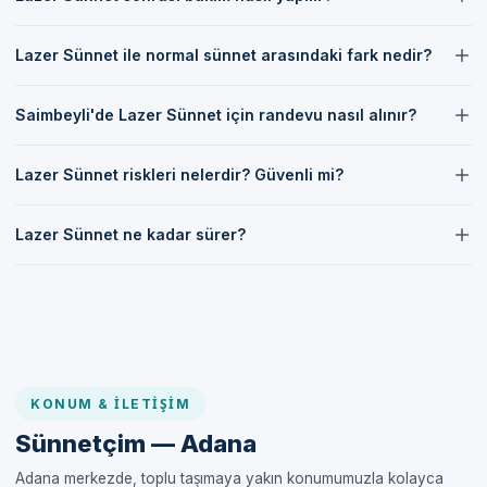
Lazer Sünnet sonrası bakımda hijyen sağlanmalı ve doktorun
Lazer Sünnet ile normal sünnet arasındaki fark nedir?
önerilerine uyulmalıdır.
Lazer Sünnet, geleneksel yöntemlere göre daha az kanama ve
Saimbeyli'de Lazer Sünnet için randevu nasıl alınır?
daha hızlı iyileşme süresi sunar.
Saimbeyli'de Lazer Sünnet için randevu almak için iletişim
Lazer Sünnet riskleri nelerdir? Güvenli mi?
kanallarımızdan bize ulaşabilirsiniz.
Lazer Sünnet, uzman hekimler tarafından yapıldığında son derece
Lazer Sünnet ne kadar sürer?
güvenli bir yöntemdir.
Lazer Sünnet işlemi genellikle 15-30 dakika arasında sürmektedir.
KONUM & İLETIŞIM
Sünnetçim — Adana
Adana merkezde, toplu taşımaya yakın konumumuzla kolayca