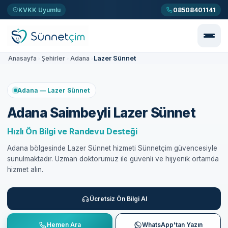
KVKK Uyumlu
08508401141
Lazer Sünnet
Anasayfa
Şehirler
Adana
>
>
>
Adana — Lazer Sünnet
Adana Saimbeyli Lazer Sünnet
Hızlı Ön Bilgi ve Randevu Desteği
Adana bölgesinde Lazer Sünnet hizmeti Sünnetçim güvencesiyle
sunulmaktadır. Uzman doktorumuz ile güvenli ve hijyenik ortamda
hizmet alın.
Ücretsiz Ön Bilgi Al
Hemen Ara
WhatsApp'tan Yazın