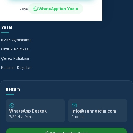
Fiyat Bilgisi
Bilgi Merkezi
WhatsApp'tan Yazın
veya
Evde Sünnet
SSS
Yasal
KVKK Aydınlatma
Gizlilik Politikası
Çerez Politikası
Kullanım Koşulları
İletişim
WhatsApp Destek
info@sunnetcim.com
7/24 Hızlı Yanıt
E-posta