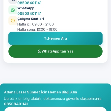
08508401141
WhatsApp
08508401141
Çalışma Saatleri
Hafta içi: 09:00 - 21:00
Hafta sonu: 10:00 - 18:00
Hemen Ara
WhatsApp'tan Yaz
Adana Lazer Sünnet İçin Hemen Bilgi Alın
Ücretsiz ön bilgi alabilir, doktorumuza güvenle ulaşabilirsiniz.
08508401141