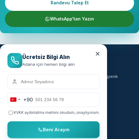
Randevu Talep Et
WhatsApp'tan Yazın
×
Ücretsiz Bilgi Alın
Adana için hemen bilgi alın
Türkiye genelinde ailelere güvenilir, hızlı ve hijyenik
sünnet hizmeti sunuyoruz.
+90
Hizmetler
Hızlı Linkler
Turkey
+90
KVKK aydınlatma metnini
okudum, onaylıyorum.
Bebek Sünneti
Anasayfa
Çocuk Sünneti
Şehirler
Beni Arayın
Sünnet Sonrası Bakım
Nasıl Çalışır?