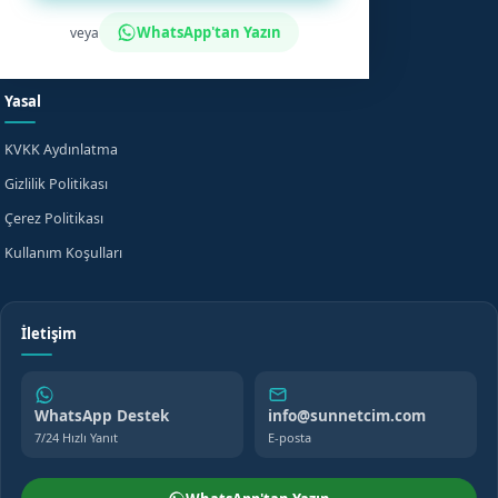
Fiyat Bilgisi
Bilgi Merkezi
WhatsApp'tan Yazın
veya
Evde Sünnet
SSS
Yasal
KVKK Aydınlatma
Gizlilik Politikası
Çerez Politikası
Kullanım Koşulları
İletişim
WhatsApp Destek
info@sunnetcim.com
7/24 Hızlı Yanıt
E-posta