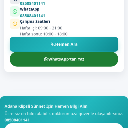
08508401141
WhatsApp
08508401141
Çalışma Saatleri
Hafta içi: 09:00 - 21:00
Hafta sonu: 10:00 - 18:00
Hemen Ara
WhatsApp'tan Yaz
Adana Klipsli Sünnet İçin Hemen Bilgi Alın
Ücretsiz ön bilgi alabilir, doktorumuza güvenle ulaşabilirsiniz.
08508401141