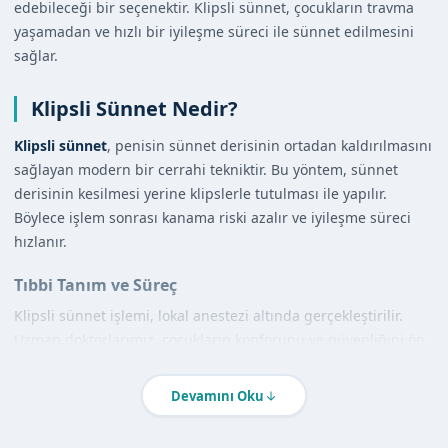
edebileceği bir seçenektir. Klipsli sünnet, çocukların travma
yaşamadan ve hızlı bir iyileşme süreci ile sünnet edilmesini
sağlar.
Klipsli Sünnet Nedir?
Klipsli sünnet
, penisin sünnet derisinin ortadan kaldırılmasını
sağlayan modern bir cerrahi tekniktir. Bu yöntem, sünnet
derisinin kesilmesi yerine klipslerle tutulması ile yapılır.
Böylece işlem sonrası kanama riski azalır ve iyileşme süreci
hızlanır.
Tıbbi Tanım ve Süreç
Klipsli sünnet işlemi, lokal anestezi altında gerçekleştirilir.
Uzman doktorlarımız, çocukların konforunu ve güvenliğini ön
planda tutarak, işlem sırasında dikkatli bir şekilde uygulama
yapar.
Devamını Oku
Diğer Yöntemlerle Karşılaştırma