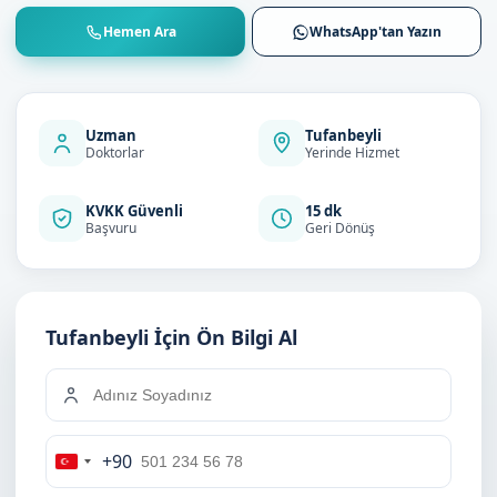
Hemen Ara
WhatsApp'tan Yazın
Uzman
Tufanbeyli
Doktorlar
Yerinde Hizmet
KVKK Güvenli
15 dk
Başvuru
Geri Dönüş
Tufanbeyli İçin Ön Bilgi Al
+90
Turkey
+90