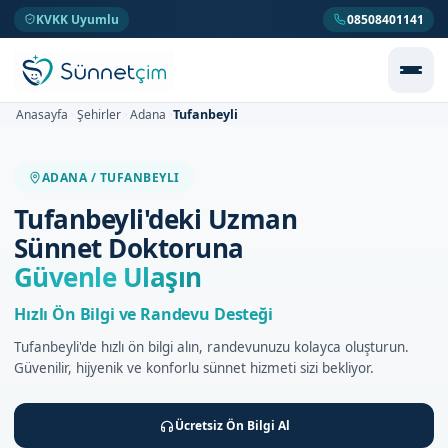
KVKK Uyumlu
08508401141
Tufanbeyli
Anasayfa
Şehirler
Adana
>
>
>
ADANA / TUFANBEYLI
Tufanbeyli'deki Uzman
Sünnet Doktoruna
Güvenle Ulaşın
Hızlı Ön Bilgi ve Randevu Desteği
Tufanbeyli'de hızlı ön bilgi alın, randevunuzu kolayca oluşturun.
Güvenilir, hijyenik ve konforlu sünnet hizmeti sizi bekliyor.
Ücretsiz Ön Bilgi Al