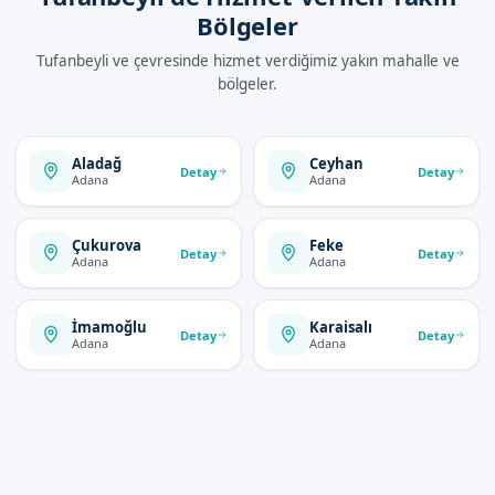
Bölgeler
Tufanbeyli ve çevresinde hizmet verdiğimiz yakın mahalle ve
bölgeler.
Aladağ
Ceyhan
Detay
Detay
Adana
Adana
Çukurova
Feke
Detay
Detay
Adana
Adana
İmamoğlu
Karaisalı
Detay
Detay
Adana
Adana