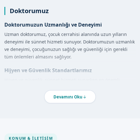
Doktorumuz
Doktorumuzun Uzmanlığı ve Deneyimi
Uzman doktorumuz, çocuk cerrahisi alanında uzun yılların
deneyimi ile sünnet hizmeti sunuyor. Doktorumuzun uzmanlık
ve deneyimi, çocuğunuzun sağlığı ve güvenliği için gerekli
tüm önlemleri almasını sağlıyor.
Hijyen ve Güvenlik Standartlarımız
Hijyen ve güvenlik, sünnet hizmeti sunarken en önemli
önceliklerimiz arasında yer alıyor. Steril ortam ve hijyenik
koşullar sağlanarak, çocuğunuzun sağlığı ve güvenliği
Devamını Oku
korunuyor.
Hizmet Kapsamımız
Klinikte Sünnet
KONUM & İLETIŞIM