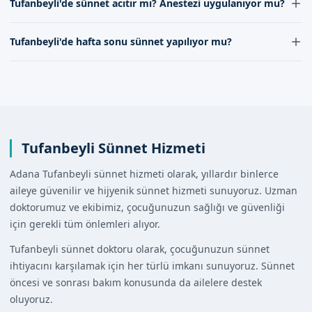
Tufanbeyli'de sünnet acıtır mı? Anestezi uygulanıyor mu?
aracılığıyla veya iletişimimizden alınabilir. Hızlı ve kolay
bir şekilde randevu alınabilir.
Tufanbeyli'de sünnet, lokal anestezi uygulanarak
Tufanbeyli'de hafta sonu sünnet yapılıyor mu?
ağrısız bir şekilde yapılır. İşlem sırasında çocukların
rahat etmesi için gereken tüm önlemler alınır.
Tufanbeyli'de hafta sonu sünnet, özel durumlar için
değerlendirilir. İletişim kanallarımız aracılığıyla hafta
sonu sünnet hizmeti hakkında bilgi alınabilir.
Tufanbeyli Sünnet Hizmeti
Adana Tufanbeyli sünnet hizmeti olarak, yıllardır binlerce
aileye güvenilir ve hijyenik sünnet hizmeti sunuyoruz. Uzman
doktorumuz ve ekibimiz, çocuğunuzun sağlığı ve güvenliği
için gerekli tüm önlemleri alıyor.
Tufanbeyli sünnet doktoru olarak, çocuğunuzun sünnet
ihtiyacını karşılamak için her türlü imkanı sunuyoruz. Sünnet
öncesi ve sonrası bakım konusunda da ailelere destek
oluyoruz.