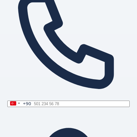
+90
Turkey
+90