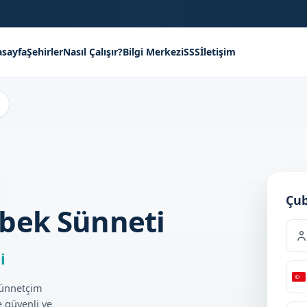
sayfa
Şehirler
Nasıl Çalışır?
Bilgi Merkezi
SSS
İletişim
Çub
bek Sünneti
i
T
Sünnetçim
+
 güvenli ve