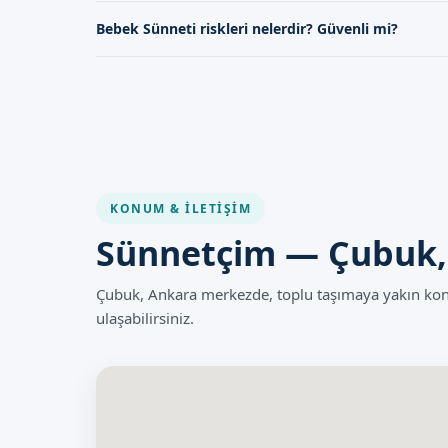
Bebek sünneti, genellikle daha küçük yaşlarda ve özel 
Bebek Sünneti riskleri nelerdir? Güvenli mi?
sünnet daha büyük çocuklarda yapılır.
Bebek sünneti, deneyimli doktorlar tarafından yapıldığın
KONUM & İLETIŞIM
Sünnetçim — Çubuk,
Çubuk, Ankara merkezde, toplu taşımaya yakın k
ulaşabilirsiniz.