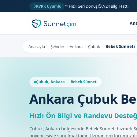
Hızlı Geri Dönüş
7/24 Bilgi Hattı
KVKK Uyumlu
Ana
Anasayfa
Şehirler
Ankara
Çubuk
Bebek Sünneti
>
>
>
>
Çubuk, Ankara — Bebek Sünneti
Ankara Çubuk Be
Hızlı Ön Bilgi ve Randevu Desteğ
Çubuk, Ankara bölgesinde Bebek Sünneti hizmeti 
güvencesiyle sunulmaktadır. Uzman doktorumuz ile