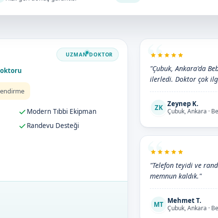
"Çubuk, Ankara'da Bebe
Doktoru
ilerledi. Doktor çok ilg
lendirme
Zeynep K.
ZK
Modern Tıbbi Ekipman
Çubuk, Ankara · B
Randevu Desteği
"Telefon teyidi ve ran
memnun kaldık."
Mehmet T.
MT
Çubuk, Ankara · B