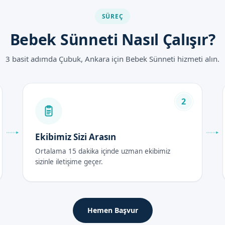
ntajları
SÜREÇ
ması
Bebek Sünneti Nasıl Çalışır?
ması
3 basit adımda Çubuk, Ankara için Bebek Sünneti hizmeti alın.
anlamı
orunlarını önleme
tları 2026
2
ılında, kullanılan malzemelerin kalitesi ve uygulanan tekniklere gör
arla kaliteli hizmet sunmaktayız. Detaylı bilgi için randevu formum
Ekibimiz Sizi Arasın
Ortalama 15 dakika içinde uzman ekibimiz
rası Bakım Rehberi
sizinle iletişime geçer.
beklerin bakımında dikkat edilmesi gereken en önemli dönemdir. Ail
e dikkat etmesi gerekmektedir.
Hemen Başvur