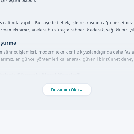
rçekleştirmektedir.
ezi altında yapılır. Bu sayede bebek, işlem sırasında ağrı hissetme
zman ekibimiz, ailelere bu süreçte rehberlik ederek, sağlıklı bir iyi
aştırma
n sünnet işlemleri, modern teknikler ile kıyaslandığında daha fazla
larımız, en güncel yöntemleri kullanarak, güvenli bir sünnet dene
bek Sünneti Nasıl Yapılır?
ımları içerir:
Devamını Oku
ndirme:
Aile ile iletişim kurularak, çocuğun sağlık durumu de
nik bir ortamda hazırlanır ve gerekli anestezi uygulanır.
uzman doktor tarafından gerçekleştirilir.
 sonrası, aileye bakım talimatları verilir.