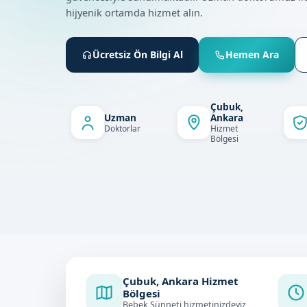
hijyenik ortamda hizmet alın.
Ücretsiz Ön Bilgi Al
Hemen Ara
Çubuk,
Uzman
Ankara
Doktorlar
Hizmet
Bölgesi
Çubuk, Ankara Hizmet
Bölgesi
Bebek Sünneti hizmetinizdeyiz