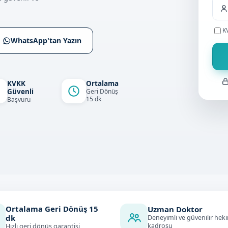
K
WhatsApp'tan Yazın
KVKK
Ortalama
Güvenli
Geri Dönüş
15 dk
Başvuru
Ortalama Geri Dönüş
15
Uzman Doktor
dk
Deneyimli ve güvenilir hek
kadrosu
Hızlı geri dönüş garantisi