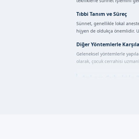
tekniklerle sünnet işlemini ge
Tıbbi Tanım ve Süreç
Sünnet, genellikle lokal anest
hijyen de oldukça önemlidir. U
Diğer Yöntemlerle Karşıl
Geleneksel yöntemlerle yapıla
olarak, çocuk cerrahisi uzman
Ankara Çubuk'de Be
Sünnet işlemi, genellikle şu ad
Randevu ve Değerle
Hazırlık:
Bebek, hijye
İşlem:
Sünnet işlemi, 
İyileşme Süreci:
İşlem