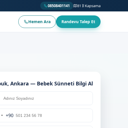
08508401141
81 İl Kapsama
Hemen Ara
Randevu Talep Et
uk, Ankara — Bebek Sünneti Bilgi Al
+90
urkey
90