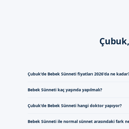
İyileşme Süreci
İyileşme süreci genellikle 1-2
önemlidir.
Dikkat Edilmesi Gerekenl
Çubuk,
Bebek sünneti sonrası kanama,
hemen uzman doktorumuza ula
Ankara Çubuk'de Si
Sünnetçim olarak, Ankara Çub
Çubuk'de Bebek Sünneti fiyatları 2026'da ne kadar
güvenli bir ortamda, bebekler
Çubuk'de bebek sünneti fiyatları 2026 yılında, kullanıla
detaylı bilgi alabilir ve randev
Bebek Sünneti kaç yaşında yapılmalı?
uygulanan tekniklere göre değişiklik göstermektedir.
Bebek sünneti, genellikle doğumdan sonraki ilk yıl içind
Çubuk'de Bebek Sünneti hangi doktor yapıyor?
Çubuk'de bebek sünneti, uzman çocuk cerrahisi doktorla
Bebek Sünneti ile normal sünnet arasındaki fark n