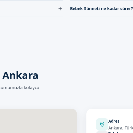
yöntemlerle yapılırken, normal
Çubuk'de bebek sünneti için rand
Bebek Sünneti ne kadar sürer?
da oldukça güvenli bir işlemdir.
Bebek sünneti işlemi genellikle 1
 Ankara
onumumuzla kolayca
Adres
Ankara, Türk