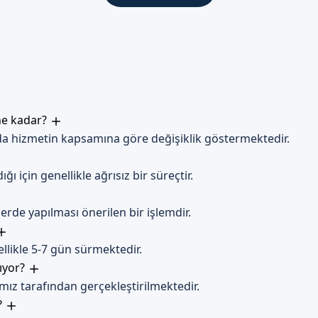
er
den kaçınılması, hijyen kurallarına dikkat edilmesi ve uzman doktor
zi Bekliyoruz
 ne kadar?
timizle, sağlıklı bir geleceğe adım atıyoruz. Aileler tarafından t
nda hizmetin kapsamına göre değişiklik göstermektedir.
t deneyimi yaşamanız için
randevu formumuzdan bize ulaşabilirsin
ı için genellikle ağrısız bir süreçtir.
rde yapılması önerilen bir işlemdir.
llikle 5-7 gün sürmektedir.
ıyor?
ız tarafından gerçekleştirilmektedir.
?