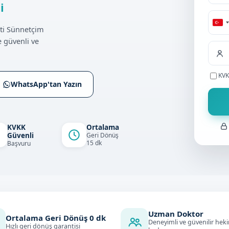
i
Tu
ti Sünnetçim
+9
 güvenli ve
KVK
WhatsApp'tan Yazın
KVKK
Ortalama
Güvenli
Geri Dönüş
15 dk
Başvuru
Uzman Doktor
Ortalama Geri Dönüş
0
dk
Deneyimli ve güvenilir hek
Hızlı geri dönüş garantisi