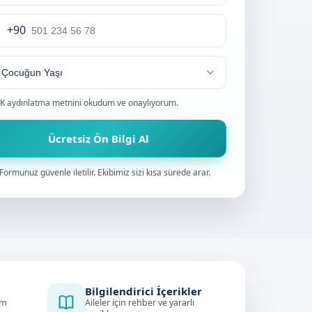
+90
rkey
0
K aydınlatma metnini
okudum ve onaylıyorum.
Ücretsiz Ön Bilgi Al
Formunuz güvenle iletilir. Ekibimiz sizi kısa sürede arar.
Bilgilendirici İçerikler
im
Aileler için rehber ve yararlı