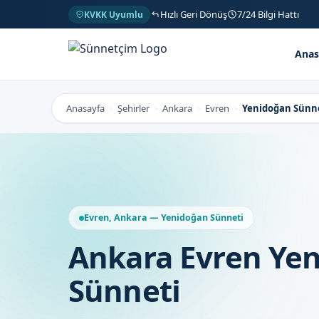
Hızlı Geri Dönüş
7/24 Bilgi Hattı
KVKK Uyumlu
Anas
Anasayfa
Şehirler
Ankara
Evren
Yenidoğan Sünn
>
>
>
>
Evren, Ankara — Yenidoğan Sünneti
Ankara Evren Ye
Sünneti