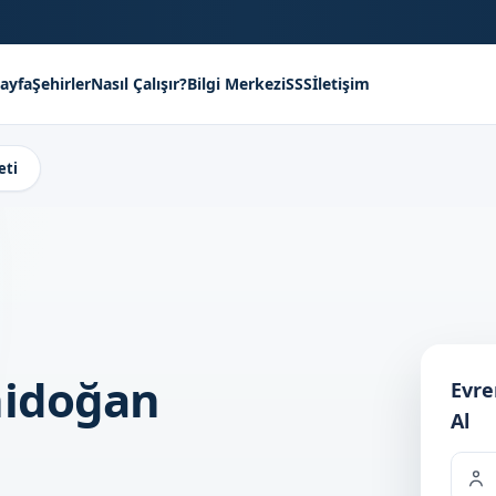
ayfa
Şehirler
Nasıl Çalışır?
Bilgi Merkezi
SSS
İletişim
eti
nidoğan
Evre
Al