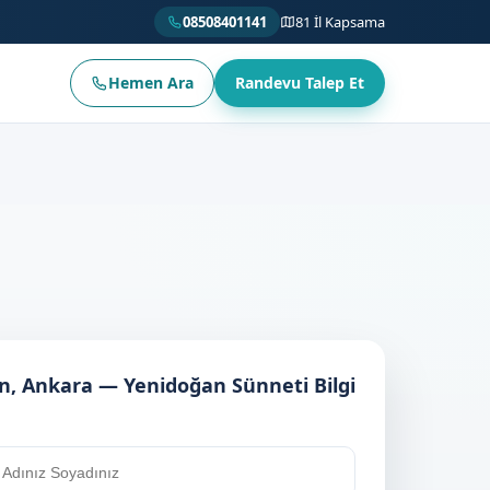
08508401141
81 İl Kapsama
Hemen Ara
Randevu Talep Et
n, Ankara — Yenidoğan Sünneti Bilgi