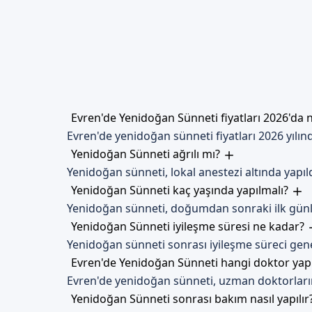
Dikkat Edilmesi Gerekenl
İşlem sonrası ağır aktiviteler
gidilmesi önerilmektedir.
Ankara Evren'de Si
Evren'de Yenidoğan Sünneti fiyatları 2026'da
Evren Yenidoğan Sünneti hizme
Evren'de yenidoğan sünneti fiyatları 2026 yılı
güvenli ve hijyenik bir sünne
Yenidoğan Sünneti ağrılı mı?
Yenidoğan sünneti, lokal anestezi altında yapıldığ
Yenidoğan Sünneti kaç yaşında yapılmalı?
Yenidoğan sünneti, doğumdan sonraki ilk günle
Yenidoğan Sünneti iyileşme süresi ne kadar?
Yenidoğan sünneti sonrası iyileşme süreci gene
Evren'de Yenidoğan Sünneti hangi doktor yap
Evren'de yenidoğan sünneti, uzman doktorlarım
Yenidoğan Sünneti sonrası bakım nasıl yapılır