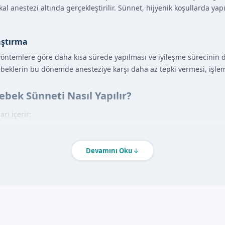
al anestezi altında gerçekleştirilir. Sünnet, hijyenik koşullarda yap
aştırma
yöntemlere göre daha kısa sürede yapılması ve iyileşme sürecinin d
bebeklerin bu dönemde anesteziye karşı daha az tepki vermesi, işlemi
bek Sünneti Nasıl Yapılır?
rı içerir:
görüşme yapılır ve gerekli bilgilendirmeler yapılır.
an doktorumuz tarafından muayene edilir.
Devamını Oku
i lokal anestezi uygulanır.
 işlemi, steril koşullarda gerçekleştirilir.
, bebeğin durumu kontrol edilir ve aile bilgilendirilir.
ntajları