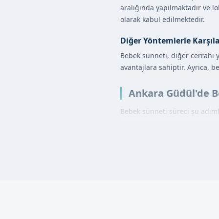
aralığında yapılmaktadır ve lok
olarak kabul edilmektedir.
Diğer Yöntemlerle Karşıl
Bebek sünneti, diğer cerrahi 
avantajlara sahiptir. Ayrıca, 
Ankara Güdül'de Be
Bebek sünneti süreci şu adımla
Ön Hazırlık:
Aile ile 
Muayene:
Bebek, uzm
Anestezi:
İşlem önces
Sünnet İşlemi:
Sünnet
Kontrol:
İşlem sonrası
Bebek Sünneti Ava