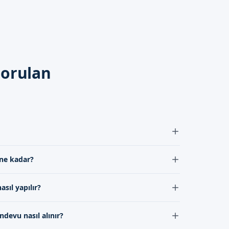
in temiz tutulması
Sorulan
deneyimi için
randevu
ebeklerinizin sünnetini
 tarafından lokal anestezi altında yapıldığı için
 ne kadar?
genellikle 5-7 gün sürmektedir.
sıl yapılır?
ital bölgenin temiz tutulması ve doktorun önerilerine
ndevu nasıl alınır?