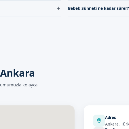
bir işlemdir; normal sünnet ise
Güdül'de bebek sünneti için ran
Bebek Sünneti ne kadar sürer?
ulaşabilirsiniz.
ullarda yapıldığında düşük
Bebek sünneti işlemi, genellikle 
 Ankara
onumumuzla kolayca
Adres
Ankara, Türk