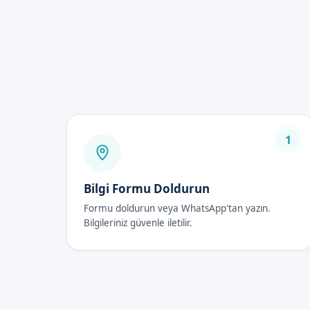
Hijyen sağlanır ve enfeksiyo
İdrar yolu enfeksiyonları ri
Kültürel ve dini gelenekleri
Çocukların cinsel sağlıkları
Psikolojik olarak olumlu etki
Bebek Sünneti Fiya
1
2026 yılında Güdül'de bebek s
değişmektedir. Genel olarak fiy
formumuzdan bize ulaşabilirs
Bilgi Formu Doldurun
Bebek Sünneti Son
Formu doldurun veya WhatsApp'tan yazın.
Bilgileriniz güvenle iletilir.
İlk 48 Saat
Sünnet sonrası ilk 48 saat içi
dikkatli olunmalıdır.
İyileşme Süreci