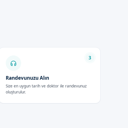
3
 doktorun deneyimine göre
etaylı bilgi için randevu
Randevunuzu Alın
Size en uygun tarih ve doktor ile randevunuz
oluşturulur.
siyon belirtilerine karşı