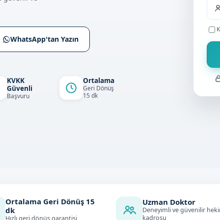
K
WhatsApp'tan Yazın
KVKK
Ortalama
Güvenli
Geri Dönüş
15 dk
Başvuru
Ortalama Geri Dönüş
15
Uzman Doktor
dk
Deneyimli ve güvenilir hek
kadrosu
Hızlı geri dönüş garantisi