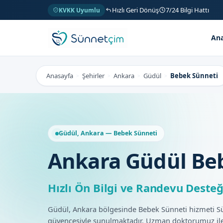
Hızlı Geri Dönüş
7/24 Bilgi Hattı
KVKK Uyumlu
Ana
Anasayfa
Şehirler
Ankara
Güdül
Bebek Sünneti
>
>
>
>
Güdül, Ankara — Bebek Sünneti
Ankara Güdül Be
Hızlı Ön Bilgi ve Randevu Desteğ
Güdül, Ankara bölgesinde Bebek Sünneti hizmeti 
güvencesiyle sunulmaktadır. Uzman doktorumuz ile