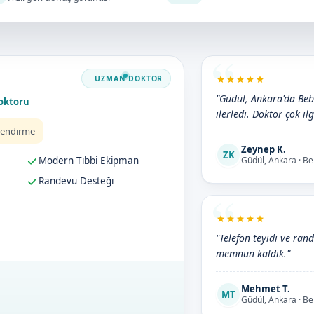
"Güdül, Ankara'da Bebe
oktoru
ilerledi. Doktor çok ilg
lendirme
Zeynep K.
ZK
Modern Tıbbi Ekipman
Güdül, Ankara · B
Randevu Desteği
"Telefon teyidi ve ran
memnun kaldık."
Mehmet T.
MT
Güdül, Ankara · B