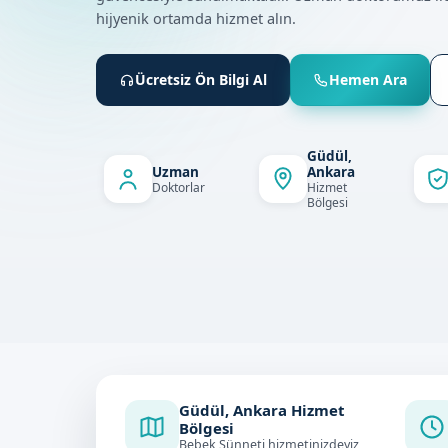
hijyenik ortamda hizmet alın.
Ücretsiz Ön Bilgi Al
Hemen Ara
Güdül,
Uzman
Ankara
Doktorlar
Hizmet
Bölgesi
Güdül, Ankara Hizmet
Bölgesi
Bebek Sünneti hizmetinizdeyiz