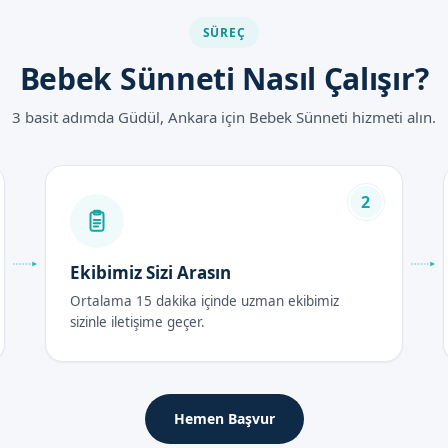
n riski azalır.
SÜREÇ
ski düşer.
n yerine getirilmesi sağlanır.
Bebek Sünneti Nasıl Çalışır?
 korunur.
leri vardır.
3 basit adımda Güdül, Ankara için Bebek Sünneti hizmeti alın.
tları 2026
2
ünneti fiyatları, işlem yapılacak olan sağlık kuruluşuna ve uzman
at aralığı, 1500 TL ile 3000 TL arasında değişiklik göstermektedir. D
iniz.
Ekibimiz Sizi Arasın
rası Bakım Rehberi
Ortalama 15 dakika içinde uzman ekibimiz
sizinle iletişime geçer.
nde, bebeğinizi dikkatle gözlemlemeniz önemlidir. Kanama veya enfek
Hemen Başvur