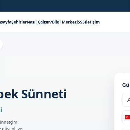
sayfa
Şehirler
Nasıl Çalışır?
Bilgi Merkezi
SSS
İletişim
Gü
bek Sünneti
i
Sünnetçim
 güvenli ve