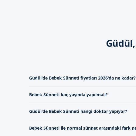
İyileşme süreci genellikle 5-
gerekmektedir.
Dikkat Edilmesi Gerekenl
İlk günler banyo yaptırmay
Güdül,
Giydirirken dikkatli olun ve
Doktorun önerdiği ilaçları 
Ankara Güdül'de Si
Güdül'de Bebek Sünneti fiyatları 2026'da ne kadar?
Güdül'de bebek sünneti için u
formumuzdan
bize ulaşabilir
Güdül'de bebek sünneti fiyatları 2026 yılında genellikle
Bebek Sünneti kaç yaşında yapılmalı?
değişmektedir.
gerçekleştirmek için buradadı
Bebek sünneti, genellikle 0-2 yaş aralığında yapılmaktad
Güdül'de Bebek Sünneti hangi doktor yapıyor?
dönemdir.
Güdül'de bebek sünneti, uzman doktorlarımız tarafından
Bebek Sünneti ile normal sünnet arasındaki fark n