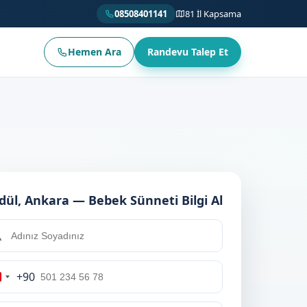
08508401141
81 İl Kapsama
Hemen Ara
Randevu Talep Et
dül, Ankara — Bebek Sünneti Bilgi Al
+90
Turkey
+90