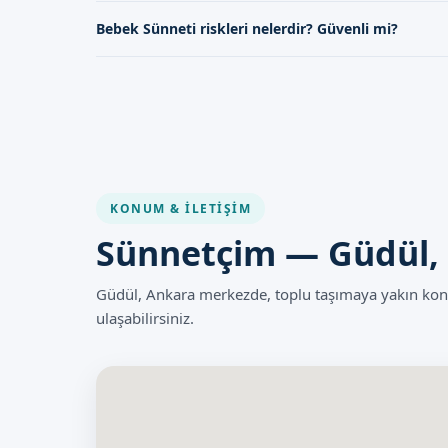
Bebek sünneti, bebek yaş grubuna uygun olarak yapılan 
Bebek Sünneti riskleri nelerdir? Güvenli mi?
daha büyük çocuklar için yapılabilir.
Bebek sünneti, uzman doktorlar tarafından hijyenik koş
risklidir.
KONUM & İLETIŞIM
Sünnetçim — Güdül,
Güdül, Ankara merkezde, toplu taşımaya yakın k
ulaşabilirsiniz.