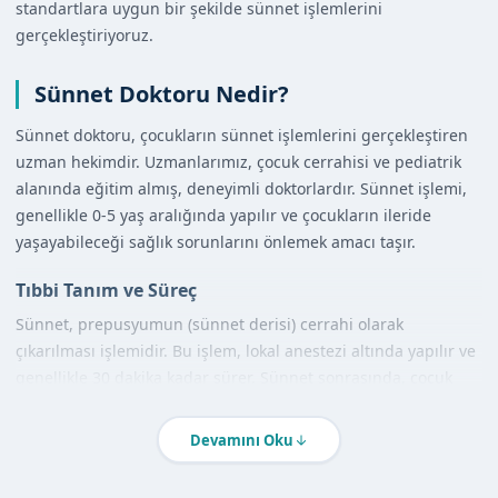
standartlara uygun bir şekilde sünnet işlemlerini
gerçekleştiriyoruz.
Sünnet Doktoru Nedir?
Sünnet doktoru, çocukların sünnet işlemlerini gerçekleştiren
uzman hekimdir. Uzmanlarımız, çocuk cerrahisi ve pediatrik
alanında eğitim almış, deneyimli doktorlardır. Sünnet işlemi,
genellikle 0-5 yaş aralığında yapılır ve çocukların ileride
yaşayabileceği sağlık sorunlarını önlemek amacı taşır.
Tıbbi Tanım ve Süreç
Sünnet, prepusyumun (sünnet derisi) cerrahi olarak
çıkarılması işlemidir. Bu işlem, lokal anestezi altında yapılır ve
genellikle 30 dakika kadar sürer. Sünnet sonrasında, çocuk
hızlı bir şekilde normale döner ve kısa sürede iyileşme süreci
başlar.
Devamını Oku
Diğer Yöntemlerle Karşılaştırma