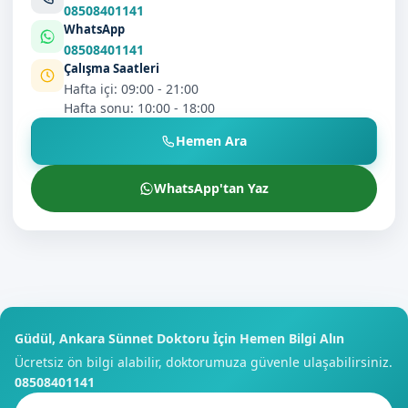
08508401141
WhatsApp
08508401141
Çalışma Saatleri
Hafta içi: 09:00 - 21:00
Hafta sonu: 10:00 - 18:00
Hemen Ara
WhatsApp'tan Yaz
Güdül, Ankara Sünnet Doktoru İçin Hemen Bilgi Alın
Ücretsiz ön bilgi alabilir, doktorumuza güvenle ulaşabilirsiniz.
08508401141