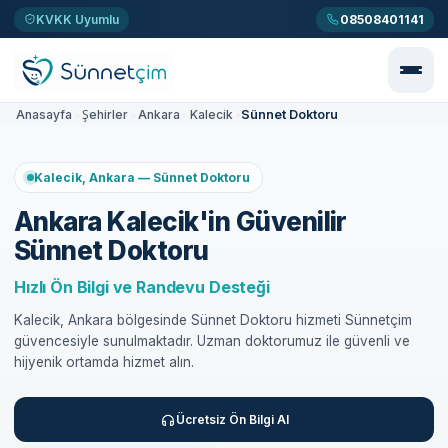
KVKK Uyumlu
08508401141
Sünnet Doktoru
Anasayfa
Şehirler
Ankara
Kalecik
>
>
>
>
Kalecik, Ankara — Sünnet Doktoru
Ankara Kalecik'in Güvenilir
Sünnet Doktoru
Hızlı Ön Bilgi ve Randevu Desteği
Kalecik, Ankara bölgesinde Sünnet Doktoru hizmeti Sünnetçim
güvencesiyle sunulmaktadır. Uzman doktorumuz ile güvenli ve
hijyenik ortamda hizmet alın.
Ücretsiz Ön Bilgi Al