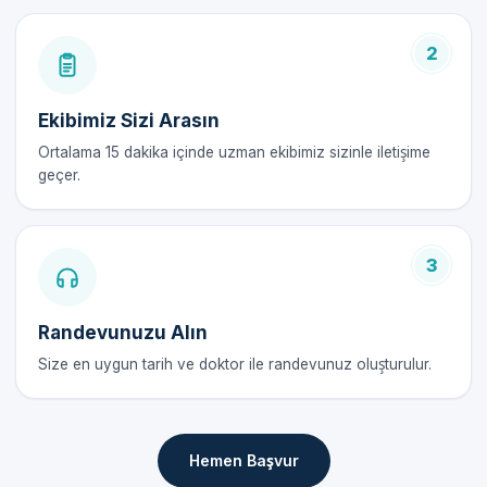
Sünnet Doktoru Avantajları
2
Güvenli ve ağrısız uygulama
Uzman doktorumuzun rehberliğinde
Ekibimiz Sizi Arasın
Hijyenik ve steril ortam
Ortalama 15 dakika içinde uzman ekibimiz sizinle iletişime
Çocukların sağlığı ve konforu için gereken özen
geçer.
Sünnet Doktoru Fiyatları 2026
Sünnet doktoru fiyatları 2026 yılında, uzmanlarımız tarafından en
3
uygun şekilde belirlenmektedir. Sünnet doktoru hizmeti,
çocuklarınızın sağlık ve refahı için oldukça önemlidir. Sünnet
Randevunuzu Alın
doktoru fiyatları, hizmetin kalitesi ve güvenliğiyle ilgili olabilir.
Size en uygun tarih ve doktor ile randevunuz oluşturulur.
Sünnet Doktoru Sonrası Bakım Rehberi
İlk 48 Saat
Hemen Başvur
Sünnet doktoru hizmeti sonrasında, çocukların sağlığı ve