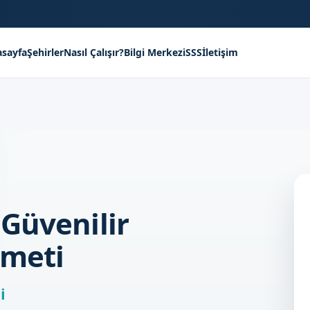
sayfa
Şehirler
Nasıl Çalışır?
Bilgi Merkezi
SSS
İletişim
Güvenilir
zmeti
i