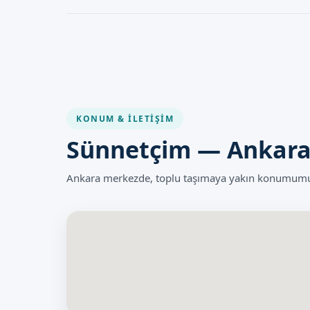
uygun olduğu, çocuğun durumuna bağlı olarak bizim 
Klipsli Sünnet işleminin riskleri, diğer cerrahi işlemlerle 
belirlenmelidir.
kanama gibi durumlar söz konusu olabilir, ancak bizim e
işlemleri güvenli bir şekilde gerçekleştirmektedir.
KONUM & İLETIŞIM
Sünnetçim — Ankar
Ankara merkezde, toplu taşımaya yakın konumumuzl