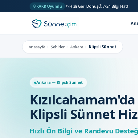
Hızlı Geri Dönüş
7/24 Bilgi Hattı
KVKK Uyumlu
Ana
Anasayfa
Şehirler
Ankara
Klipsli Sünnet
>
>
>
Ankara — Klipsli Sünnet
Kızılcahamam'da 
Klipsli Sünnet Hi
Hızlı Ön Bilgi ve Randevu Desteğ