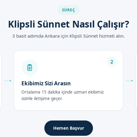
tajları
SÜREÇ
Klipsli Sünnet Nasıl Çalışır?
3 basit adımda Ankara için Klipsli Sünnet hizmeti alın.
a uygulanır
tları 2026
2
yılında, uzman doktorumuz tarafından belirlenmektedir. Fiyatlar, işle
n ücretine göre değişebilir.
Ekibimiz Sizi Arasın
Ortalama 15 dakika içinde uzman ekibimiz
rası Bakım Rehberi
sizinle iletişime geçer.
 içinde, sünnet bölgesine soğuk kompres uygulanması önerilir.
Hemen Başvur