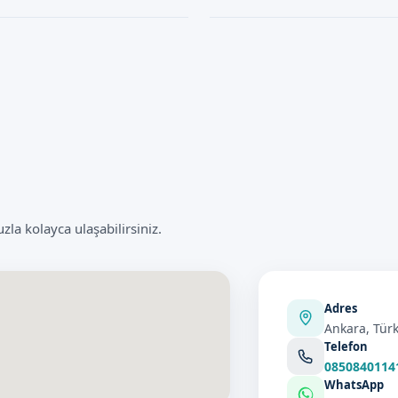
uzman kadromuz tarafından
benzerlik gösterir. Enfeksiyon riski,
Klipsli Sünnet işleminin süresi, us
kibimiz, gerekli önlemleri alarak
sonrası hazırlık ve takip süreleri
a
a kolayca ulaşabilirsiniz.
Adres
Ankara, Türk
Telefon
0850840114
WhatsApp