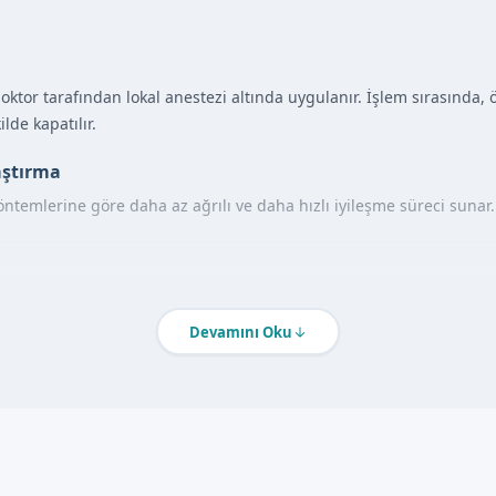
ktor tarafından lokal anestezi altında uygulanır. İşlem sırasında, öz
lde kapatılır.
aştırma
öntemlerine göre daha az ağrılı ve daha hızlı iyileşme süreci sunar
m'de Klipsli Sünnet Nasıl Yapılır?
 sünnet hizmeti almak isteyen aileler, Sünnetçim'de aşağıdaki adıml
Devamını Oku
uzdan randevu alınır.
muz tarafından muayene edilir.
li sünnet işlemi yapılır.
şabilirsiniz.