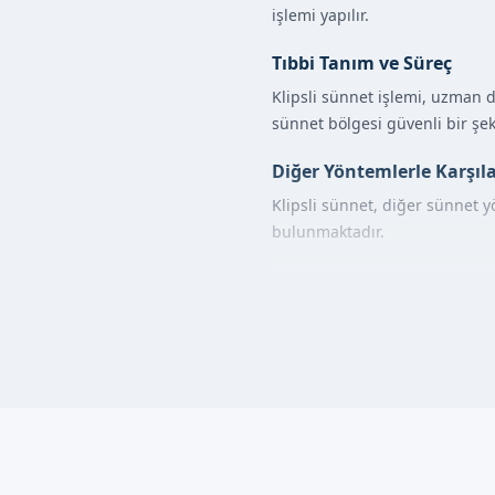
işlemi yapılır.
Tıbbi Tanım ve Süreç
Klipsli sünnet işlemi, uzman do
sünnet bölgesi güvenli bir şeki
Diğer Yöntemlerle Karşıl
Klipsli sünnet, diğer sünnet y
bulunmaktadır.
Ankara Kızılcahama
Ankara Kızılcahamam'da klipsli
İlk olarak, randevu formum
Daha sonra, uzman doktoru
Lokal anestezi altında, klips
Randevu formumuzdan bize ula