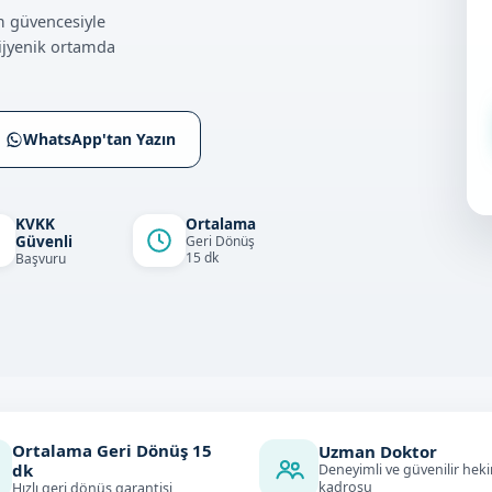
m güvencesiyle
ijyenik ortamda
WhatsApp'tan Yazın
KVKK
Ortalama
Güvenli
Geri Dönüş
15 dk
Başvuru
Ortalama Geri Dönüş
15
Uzman Doktor
dk
Deneyimli ve güvenilir hek
kadrosu
Hızlı geri dönüş garantisi