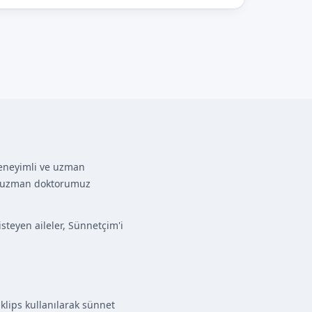
 deneyimli ve uzman
a, uzman doktorumuz
teyen aileler, Sünnetçim'i
klips kullanılarak sünnet