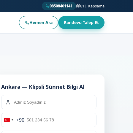
08508401141
81 İl Kapsama
Hemen Ara
Randevu Talep Et
Ankara — Klipsli Sünnet Bilgi Al
+90
Turkey
+90