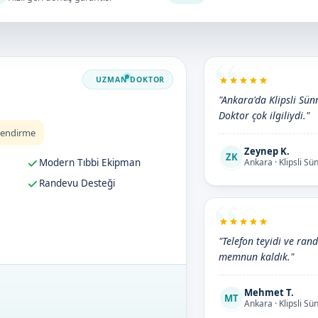
"Ankara'da Klipsli Sünn
Doktor çok ilgiliydi."
lendirme
Zeynep K.
ZK
Modern Tıbbi Ekipman
Ankara · Klipsli Sü
Randevu Desteği
"Telefon teyidi ve rand
memnun kaldık."
Mehmet T.
MT
Ankara · Klipsli Sü