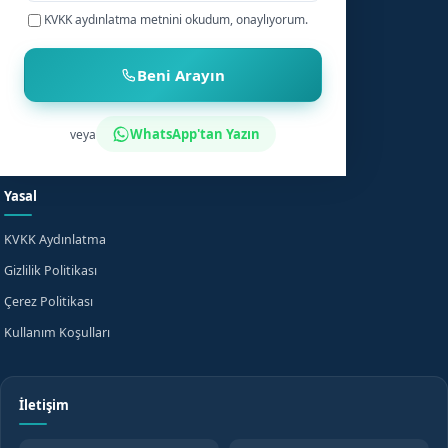
+90
KVKK aydınlatma metnini
okudum, onaylıyorum.
Bebek Sünneti
Anasayfa
Çocuk Sünneti
Şehirler
Beni Arayın
Sünnet Sonrası Bakım
Nasıl Çalışır?
Fiyat Bilgisi
Bilgi Merkezi
WhatsApp'tan Yazın
veya
Evde Sünnet
SSS
Yasal
KVKK Aydınlatma
Gizlilik Politikası
Çerez Politikası
Kullanım Koşulları
İletişim