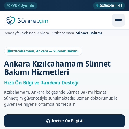
KVKK Uyumlu
08508401141
Sünnet Bakımı
Anasayfa
Şehirler
Ankara
Kızılcahamam
>
>
>
>
Kızılcahamam, Ankara — Sünnet Bakımı
Ankara Kızılcahamam Sünnet
Bakımı Hizmetleri
Hızlı Ön Bilgi ve Randevu Desteği
Kızılcahamam, Ankara bölgesinde Sünnet Bakımı hizmeti
Sünnetçim güvencesiyle sunulmaktadır. Uzman doktorumuz ile
güvenli ve hijyenik ortamda hizmet alın.
Ücretsiz Ön Bilgi Al