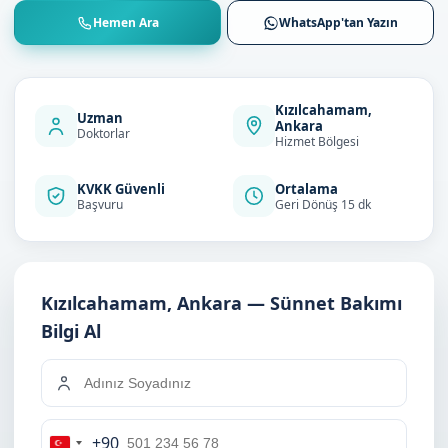
Hemen Ara
WhatsApp'tan Yazın
Kızılcahamam,
Uzman
Ankara
Doktorlar
Hizmet Bölgesi
KVKK Güvenli
Ortalama
Başvuru
Geri Dönüş 15 dk
Kızılcahamam, Ankara — Sünnet Bakımı
Bilgi Al
+90