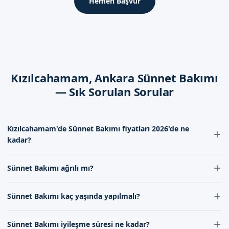
Hemen Başvur
süreci hızlanıyor ve enfeksiyon riski minimize ediliyor.
İyileşme Süreci
İyileşme süreci, sünnet bakımı türüne ve bireyin sağlığına
göre değişiyor. Ancak, genel olarak, 7-10 gün içerisinde,
sünnet bölgesi tamamen iyileşiyor.
Kızılcahamam, Ankara Sünnet Bakımı
— Sık Sorulan Sorular
Dikkat Edilmesi Gerekenler
Sünnet bakımı之后, dikkat edilmesi gerekenler, sünnet
bölgesinin temizlenmesi, kuruması ve hijyenine dikkat
Kızılcahamam'de Sünnet Bakımı fiyatları 2026'de ne
etmektir.
kadar?
Ankara Kızılcahamam'de Sizi Bekliyoruz
Kızılcahamam'de Sünnet Bakımı fiyatları 2026'de kişiye ve
Sünnet Bakımı ağrılı mı?
uygulanacak işleme göre değişmekle birlikte, bizim uzman
Ankara Kızılcahamam'de sünnet bakımı hizmeti sunan
kadromuzla birlikte en uygun fiyatları sunuyoruz. Detaylı bilgi için
Sünnet Bakımı sırasında ağrı hissetmemek için doktorumuz
Sünnetçim, uzman doktorumuz ve hijyenik ortamımız
iletişim formumuzdan bize ulaşabilirsiniz.
Sünnet Bakımı kaç yaşında yapılmalı?
tarafından gerekli önlemler alınır, böylece ağrı minimum seviyeye
sayesinde, en iyi hizmeti veriyoruz. Randevu formumuzdan
indirilir. İşlem esnasında ve sonrasında da ağrı kesici uygulamalar
Sünnet Bakımı yaşı, genellikle bireyin sağlık durumu ve kişisel
bize ulaşabilirsiniz. İletişim kanallarımızdan, bilgi alabilirsiniz.
yapılabilmektedir.
Sünnet Bakımı iyileşme süresi ne kadar?
tercihlerine göre belirlenir. Kızılcahamam'deki uzman ekibimiz, bu