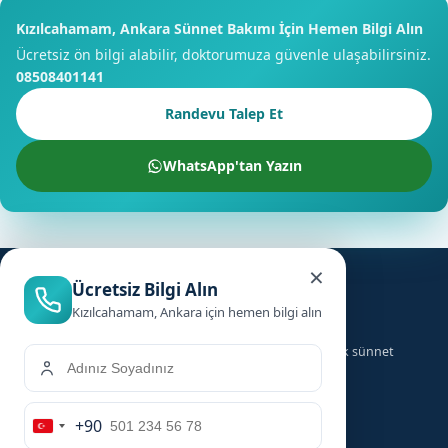
Kızılcahamam, Ankara Sünnet Bakımı İçin Hemen Bilgi Alın
Ücretsiz ön bilgi alabilir, doktorumuza güvenle ulaşabilirsiniz.
08508401141
Randevu Talep Et
WhatsApp'tan Yazın
×
Ücretsiz Bilgi Alın
Kızılcahamam, Ankara için hemen bilgi alın
Türkiye genelinde ailelere güvenilir, hızlı ve hijyenik sünnet
hizmeti sunuyoruz.
+90
Hizmetler
Hızlı Linkler
Turkey