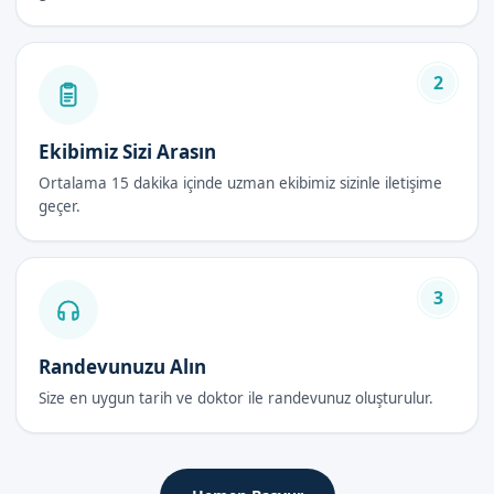
Sünnet Bakımı Avantajları
2
Güvenli ve ağrısız işlem
İyileşme süreci hızlanıyor
Uygun fiyatlar
Ekibimiz Sizi Arasın
Hijyenik ve steril ortam
Ortalama 15 dakika içinde uzman ekibimiz sizinle iletişime
geçer.
Sünnet Bakımı Fiyatları 2026
Sünnet bakımı fiyatları 2026, diğer yöntemlere göre daha
uygun ve avantajlıdır. Fiyatlar, işlem türüne ve uzman
3
doktorun deneyimine göre değişiyor.
Randevunuzu Alın
Sünnet Bakımı Sonrası Bakım Rehberi
Size en uygun tarih ve doktor ile randevunuz oluşturulur.
İlk 48 Saat
Sünnet bakımı之后, ilk 48 saat içerisinde, sünnet bölgesinin
temizlenmesi ve kuruması çok önemlidir. Bu sayede, iyileşme