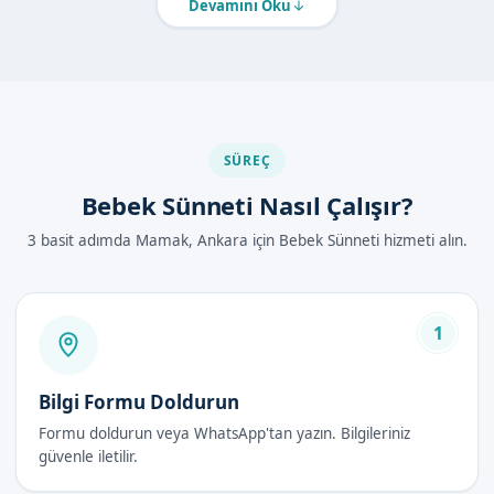
Devamını Oku
Bebek sünneti, diğer sünnet yöntemlerine göre daha güvenli
ve etkili bir yöntemdir. Uzman doktorumuz, bebek sünneti
işlemlerini klamp ve lazer sünnet yöntemleri ile
gerçekleştirmektedir.
Ankara Mamak'de Bebek Sünneti Nasıl
SÜREÇ
Yapılır?
Bebek Sünneti Nasıl Çalışır?
Ankara Mamak'de bebek sünneti, uzman doktorumuz
3 basit adımda Mamak, Ankara için Bebek Sünneti hizmeti alın.
tarafından yapılan bir işlemdir. İşlem,以下 adımları takip
etmektedir:
Bebeklerin muayenesi yapılmaktadır.
1
İşlem için gerekli hazırlıklar yapılmaktadır.
Lokal anestezi uygulanmaktadır.
İşlem gerçekleştirilmektedir.
Bilgi Formu Doldurun
İşlem sonrası bakım yapılmaktadır.
Formu doldurun veya WhatsApp'tan yazın. Bilgileriniz
güvenle iletilir.
Bebek Sünneti Avantajları