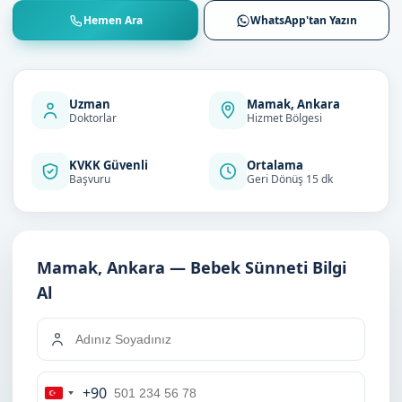
Hemen Ara
WhatsApp'tan Yazın
Uzman
Mamak, Ankara
Doktorlar
Hizmet Bölgesi
KVKK Güvenli
Ortalama
Başvuru
Geri Dönüş 15 dk
Mamak, Ankara — Bebek Sünneti Bilgi
Al
+90
Turkey