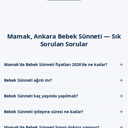
için ağrı kesiciler verilmekte ve gerekli hijyen önlemleri
alınmaktadır.
İyileşme Süreci
İşlem sonrası, bebeklerin iyileşme süreci takip edilmektedir.
Mamak, Ankara Bebek Sünneti — Sık
Bu süre zarfında, bebeklerin necessary bakımı yapılmaktadır.
Sorulan Sorular
Dikkat Edilmesi Gerekenler
İşlem sonrası, bebeklerin gerekli bakımı yapılmaktadır. Bu
Mamak'de Bebek Sünneti fiyatları 2026'de ne kadar?
süre zarfında, bebeklerin hijyenine dikkat edilmeli ve gerekli
önlemler alınmalıdır.
Mamak'de Bebek Sünneti fiyatları 2026'de uzman kadromuz
Bebek Sünneti ağrılı mı?
tarafından belirlenir. Bebek Sünneti ücretleri çocuğun yaşına,
Ankara Mamak'de Sizi Bekliyoruz
sağlık durumuna ve prosedürün karmaşıklığına göre değişebilir,
Bebek Sünneti sırasında ağrı hissi minimum seviyededir. İşlem
iletişim formumuz aracılığıyla detaylı bilgi alabilirsiniz.
Bebek Sünneti kaç yaşında yapılmalı?
sırasında doktorumuz tarafından lokal anestezi uygulanır, böylece
Ankara Mamak'de bebek sünneti hizmeti için, uzman
bebeğiniz işlem sırasında herhangi bir ağrı hissetmez.
doktorumuz ve ekibimiz ile birlikte çalışmaktayız. Randevu
Bebek Sünneti genellikle 7-10 gün ila 1-2 yaş arasında yapılır.
formumuzdan bilgi alabilirsiniz. İletişim kanallarımız
Bebek Sünneti iyileşme süresi ne kadar?
Mamak'ta bebek sünneti için en uygun yaş doktorumuz
üzerinden, bize ulaşabilirsiniz. Randevu formumuzdan bize
tarafından muayene sonrasında belirlenir.
Bebek Sünneti后的 iyileşme süresi genellikle birkaç gün ila bir
ulaşabilirsiniz.
Mamak'de Bebek Sünneti hangi doktor yapıyor?