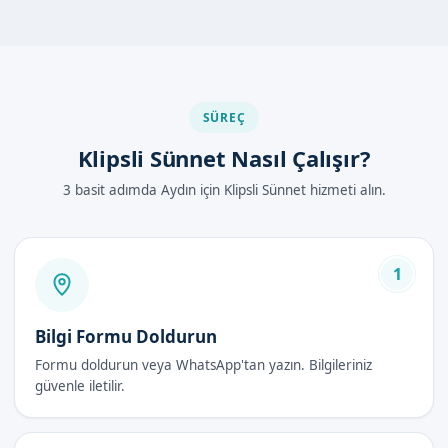
Yapılır?
İşlem, uzman doktorumuz tarafından hijyenik ve steril bir
ortamda gerçekleştirilir. İlk olarak lokal anestezi uygulanır,
ardından sünnet bölgesine klip yerleştirilir. Son olarak,
SÜREÇ
necessary kontroller yapılır ve hasta taburcu edilir.
Klipsli Sünnet Nasıl Çalışır?
Randevu formumuzdan bize ulaşabilirsiniz.
3 basit adımda Aydın için Klipsli Sünnet hizmeti alın.
Klipsli Sünnet Avantajları
Hızlı iyileşme
1
Ağrısız işlem
Ekonomik
Bilgi Formu Doldurun
Küçük risk
Formu doldurun veya WhatsApp'tan yazın. Bilgileriniz
Klipsli Sünnet Fiyatları 2026
güvenle iletilir.
Fiyatlarımız hakkında daha detaylı bilgi için lütfen iletişimimizi