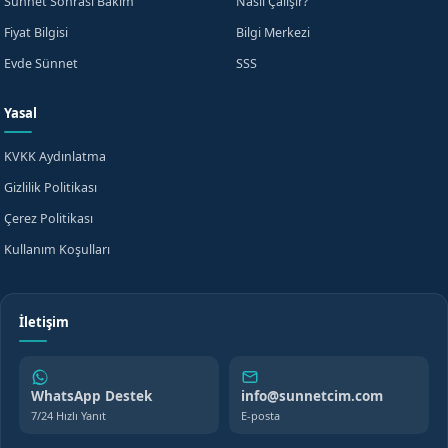
Sünnet Sonrası Bakım
Nasıl Çalışır?
Fiyat Bilgisi
Bilgi Merkezi
Evde Sünnet
SSS
Yasal
KVKK Aydınlatma
Gizlilik Politikası
Çerez Politikası
Kullanım Koşulları
İletişim
WhatsApp Destek
info@sunnetcim.com
7/24 Hızlı Yanıt
E-posta