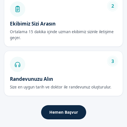
kurunuz.
2
Klipsli Sünnet Sonrası Bakım Rehberi
Ekibimiz Sizi Arasın
İlk 48 Saat
Ortalama 15 dakika içinde uzman ekibimiz sizinle iletişime
İşlem sonrası ilk 48 saat içerisinde sünnet bölgesinin temiz
geçer.
tutulması önemlidir. Ayrıca, ağrı kesici ilaçlar kullanılabilir.
İyileşme Süreci
3
İyileşme süreci yaklaşık 1-2 hafta sürer. Bu süre zarfında
sünnet bölgesine iyi bakmak önemlidir.
Randevunuzu Alın
Dikkat Edilmesi Gerekenler
Size en uygun tarih ve doktor ile randevunuz oluşturulur.
Sünnet sonrası oluşabilecek komplikasyonları önlemek için
sünnet bölgesine iyi bakmak gerekir. Ayrıca, sünnet sonrası
doktorun tavsiyelerine uymak önemlidir.
Hemen Başvur
Aydın Buharkent'de Sizi Bekliyoruz