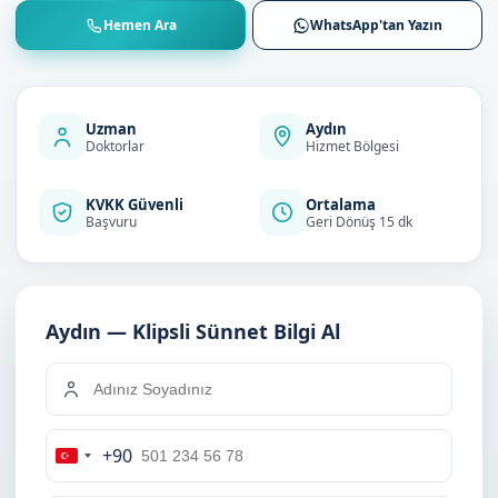
Hemen Ara
WhatsApp'tan Yazın
Uzman
Aydın
Doktorlar
Hizmet Bölgesi
KVKK Güvenli
Ortalama
Başvuru
Geri Dönüş 15 dk
Aydın — Klipsli Sünnet Bilgi Al
+90
Turkey
+90