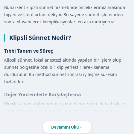
Buharkent klipsli sünnet hizmetinde önceliklerimiz arasında
hijyen ve steril ortam geliyor. Bu sayede sünnet işleminden
sonra oluşabilecek komplikasyonları en aza indiriyoruz.
Klipsli Sünnet Nedir?
Tıbbi Tanım ve Süreç
Klipsli sünnet, lokal anestezi altında yapılan bir işlem olup,
sünnet bölgesine özel bir klip yerleştirilerek kanama
durdurulur. Bu method sünnet sonrası iyileşme süresini
hızlandırır.
Diğer Yöntemlerle Karşılaştırma
Klipsli sünnet, diğer sünnet yöntemlerine göre daha hızlı ve
ağrısız bir şekilde gerçekleşir. Ayrıca, lazer sünnet gibi
yöntemlere kıyasla daha ekonomik bir seçenektir.
Devamını Oku
Aydın Buharkent'de Klipsli Sünnet Nasıl