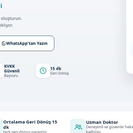
i
 oluşturun.
kliyor.
WhatsApp'tan Yazın
KVKK
15 dk
Güvenli
Geri Dönüş
Başvuru
Ortalama Geri Dönüş
15
Uzman Doktor
dk
Deneyimli ve güvenilir hek
kadrosu
Hızlı geri dönüş garantisi