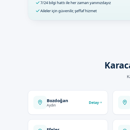
7/24 bilgi hattı ile her zaman yanınızdayız
Aileler için güvenilir, şeffaf hizmet
Karac
K
Bozdoğan
Detay
Aydın
Efeler