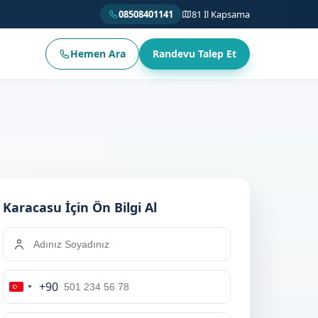
08508401141
81 İl Kapsama
Hemen Ara
Randevu Talep Et
Karacasu İçin Ön Bilgi Al
+90
Turkey
+90