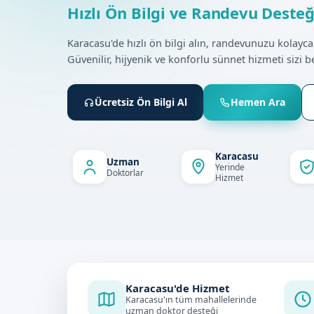
Hızlı Ön Bilgi ve Randevu Desteğ
Karacasu'de hızlı ön bilgi alın, randevunuzu kolayca
Güvenilir, hijyenik ve konforlu sünnet hizmeti sizi be
Ücretsiz Ön Bilgi Al
Hemen Ara
Karacasu
Uzman
Yerinde
Doktorlar
Hizmet
Karacasu'de Hizmet
Karacasu'ın tüm mahallelerinde
uzman doktor desteği