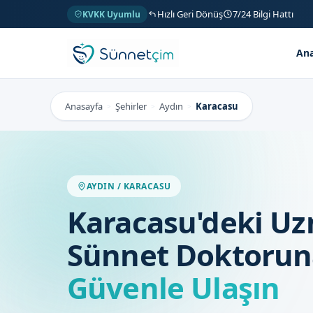
Hızlı Geri Dönüş
7/24 Bilgi Hattı
KVKK Uyumlu
Ana
Anasayfa
Şehirler
Aydın
Karacasu
>
>
>
AYDIN / KARACASU
Karacasu'deki U
Sünnet Doktorun
Güvenle Ulaşın