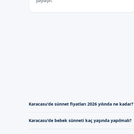
paylaşın.
Karacasu'de sünnet fiyatları 2026 yılında ne kadar?
Karacasu'de sünnet fiyatları 2026 yılında dene
Karacasu'de bebek sünneti kaç yaşında yapılmalı?
göre değişmekle birlikte, bizim tarafımızdan su
kanallarımız aracılığıyla bilgi alabilirsiniz. Fiy
Karacasu'de bebek sünneti, genellikle 7-12 gün