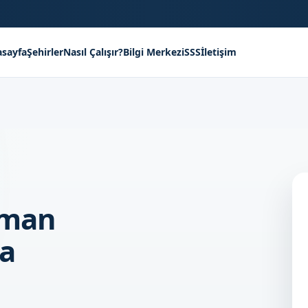
sayfa
Şehirler
Nasıl Çalışır?
Bilgi Merkezi
SSS
İletişim
zman
a