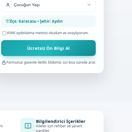
İlçe: Karacasu • Şehir: Aydın
KVKK aydınlatma metnini
okudum ve onaylıyorum.
Ücretsiz Ön Bilgi Al
Formunuz güvenle iletilir. Ekibimiz sizi kısa sürede arar.
Bilgilendirici İçerikler
im
Aileler için rehber ve yararlı
içerikler