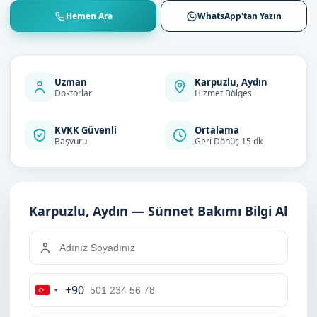
Hemen Ara
WhatsApp'tan Yazın
Uzman
Karpuzlu, Aydın
Doktorlar
Hizmet Bölgesi
KVKK Güvenli
Ortalama
Başvuru
Geri Dönüş 15 dk
Karpuzlu, Aydın — Sünnet Bakımı Bilgi Al
+90
Turkey
+90