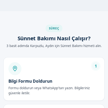
ve hijyeniktir. Sünnetçim olarak, sünnet bakımı hizmeti
verirken, çocukların sağlığı ve hijyeni ön planda tutarız.
Aydın Karpuzlu'de Sünnet Bakımı Nasıl
Yapılır?
SÜREÇ
Aydın Karpuzlu'de sünnet bakımı, uzman doktorumuz
Sünnet Bakımı Nasıl Çalışır?
tarafından yapılır. İşlem, lokal anestezi altında yapılır ve
3 basit adımda Karpuzlu, Aydın için Sünnet Bakımı hizmeti alın.
çocukların acı hissetmesini önler.
İşlem adımları如下:
Çocukların sağlık kontrolü yapılır.
1
Lokal anestezi uygulanır.
Sünnet işlemi yapılır.
Bilgi Formu Doldurun
Çocukların bakım ve hijyeni sağlanır.
Formu doldurun veya WhatsApp'tan yazın. Bilgileriniz
güvenle iletilir.
Sünnet Bakımı Avantajları
Sünnet bakımı, birçok avantaja sahiptir. Bunlar: