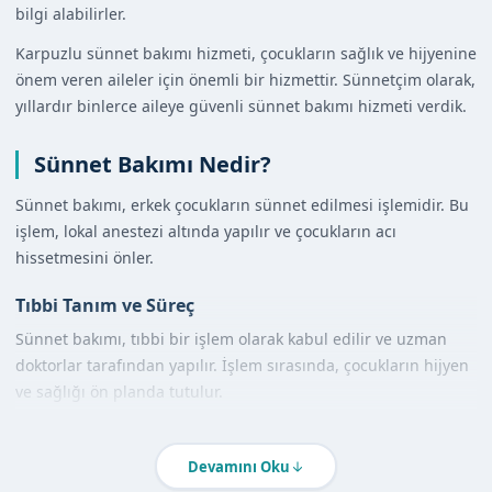
bilgi alabilirler.
Karpuzlu sünnet bakımı hizmeti, çocukların sağlık ve hijyenine
önem veren aileler için önemli bir hizmettir. Sünnetçim olarak,
yıllardır binlerce aileye güvenli sünnet bakımı hizmeti verdik.
Sünnet Bakımı Nedir?
Sünnet bakımı, erkek çocukların sünnet edilmesi işlemidir. Bu
işlem, lokal anestezi altında yapılır ve çocukların acı
hissetmesini önler.
Tıbbi Tanım ve Süreç
Sünnet bakımı, tıbbi bir işlem olarak kabul edilir ve uzman
doktorlar tarafından yapılır. İşlem sırasında, çocukların hijyen
ve sağlığı ön planda tutulur.
Diğer Yöntemlerle Karşılaştırma
Devamını Oku
Sünnet bakımı, diğer sünnet yöntemlerine göre daha güvenli