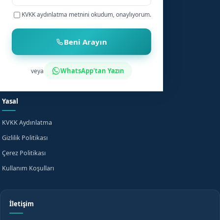
+90
KVKK aydınlatma metnini
okudum, onaylıyorum.
Bebek Sünneti
Anasayfa
Çocuk Sünneti
Şehirler
Beni Arayın
Sünnet Sonrası Bakım
Nasıl Çalışır?
Fiyat Bilgisi
Bilgi Merkezi
WhatsApp'tan Yazın
veya
Evde Sünnet
SSS
Yasal
KVKK Aydınlatma
Gizlilik Politikası
Çerez Politikası
Kullanım Koşulları
İletişim