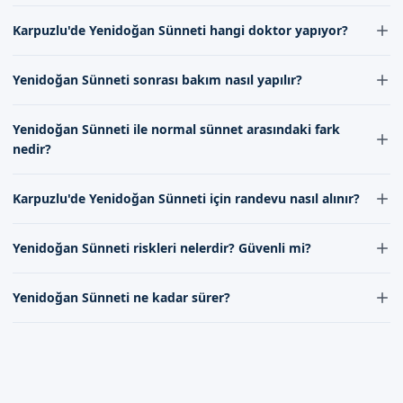
değişebilir. Bebeğin sağlık durumu ve ailenin tercihleri dikkate
Yenidoğan Sünneti后的 iyileşme süresi genellikle 7-10 gün
alınarak en uygun zaman belirlenir.
Karpuzlu'de Yenidoğan Sünneti hangi doktor yapıyor?
Dikkat Edilmesi Gerekenler
arasında değişir. Bu süre zarfında bebeklerin normal aktiviteleri
kısıtlanmayıp, hijyenine dikkat edilmesi önemlidir.
Yenidoğan sünneti sonrasında, aşağıdaki hususlara dikkat
Karpuzlu'de Yenidoğan Sünneti işlemleri uzman kadromuz
Yenidoğan Sünneti sonrası bakım nasıl yapılır?
edilmelidir:
tarafından yapılmaktadır. Ekibimiz, bu alanda deneyim ve
uzmanlığa sahiptir.
Yenidoğan Sünneti sonrası bakım, bebeğin iyileşme sürecini
Bebeklerin sünnet bölgesine dikkat edilmelidir.
Yenidoğan Sünneti ile normal sünnet arasındaki fark
hızlandırır. Doktorumuzun tavsiyelerine uyarak, bebeğin hijyenine
İyileşme süreci boyunca, bebeklerin sünnet bölgesine
nedir?
dikkat etmek, bandajın düzenli olarak değiştirilmesi ve ağrı kesici
dikkat edilmelidir.
ilaçların doğru kullanımı önemlidir.
Yenidoğan Sünneti ile normal sünnet arasındaki fark, yaş grubu
Bebeklerin sağlığı ve hijyeni için önemlidir.
Karpuzlu'de Yenidoğan Sünneti için randevu nasıl alınır?
ve işlem teknikleridir. Yenidoğan Sünneti, bebeklerin doğumdan
kısa bir süre sonra yapıldığı için daha basit ve ağrısız bir işlemdir.
Aydın Karpuzlu'de Sizi Bekliyoruz
Karpuzlu'de Yenidoğan Sünneti için randevu, randevu formumuz
Yenidoğan Sünneti riskleri nelerdir? Güvenli mi?
aracılığıyla veya iletişim kanallarımız üzerinden alınabilir. Randevu
Aydın Karpuzlu'de sünnet hizmeti sunan Sünnetçim olarak,
alırken bebeğin doğum tarihini ve sağlık durumunu bildirmeniz
Yenidoğan Sünneti, uzman ellere teslim edildiğinde oldukça
uzman doktorumuzla birlikte güvenli ve hijyenik bir ortamda
önemlidir.
Yenidoğan Sünneti ne kadar sürer?
güvenli bir işlemdir. Riskler, kanama, enfeksiyon gibi durumlardır
sünnet işlemlerini gerçekleştiriyoruz. Randevu formumuzdan
ancak bunlar çok nadir görülür. Doktorumuz, işlemden önce ve
bize ulaşabilirsiniz.
İletişim kanallarımız
üzerinden bize
Yenidoğan Sünneti işleminin süresi genellikle 15-30 dakika
sonra gerekli önlemleri alır.
ulaşabilirsiniz.
arasında değişir. İşlem, lokal anestezi ile yapılır ve bebeğin rahat
etmesi sağlanır.