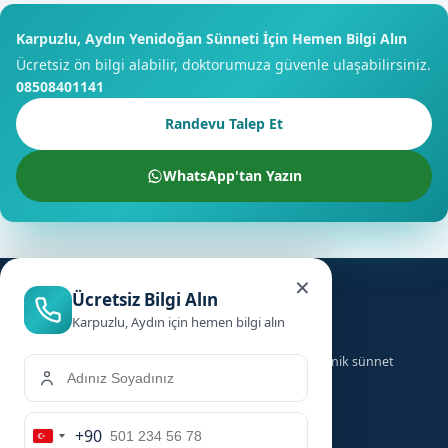
Karpuzlu, Aydın Yenidoğan Sünneti İçin Hemen Bilgi Alın
Ücretsiz ön bilgi alabilir, doktorumuza güvenle ulaşabilirsiniz.
08508401141
Randevu Talep Et
WhatsApp'tan Yazın
×
Ücretsiz Bilgi Alın
Karpuzlu, Aydın için hemen bilgi alın
Türkiye genelinde ailelere güvenilir, hızlı ve hijyenik sünnet
hizmeti sunuyoruz.
+90
Hizmetler
Hızlı Linkler
Turkey