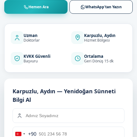
Hemen Ara
WhatsApp'tan Yazın
Uzman
Karpuzlu, Aydın
Doktorlar
Hizmet Bölgesi
KVKK Güvenli
Ortalama
Başvuru
Geri Dönüş 15 dk
Karpuzlu, Aydın — Yenidoğan Sünneti
Bilgi Al
+90
Turkey