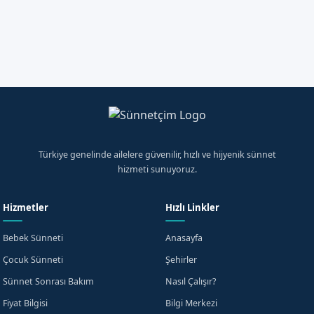
Randevu Talep Et
WhatsApp'tan Yazın
Türkiye genelinde ailelere güvenilir, hızlı ve hijyenik sünnet
hizmeti sunuyoruz.
Hizmetler
Hızlı Linkler
Bebek Sünneti
Anasayfa
Çocuk Sünneti
Şehirler
Sünnet Sonrası Bakım
Nasıl Çalışır?
Fiyat Bilgisi
Bilgi Merkezi