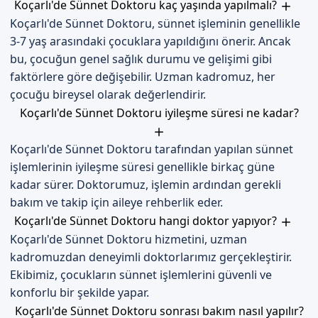
Randevu formumuzdan bize ulaşabilirsiniz. İletişim
Koçarlı'de Sünnet Doktoru kaç yaşında yapılmalı?
kanallarımız aracılığıyla, sünnet operasyonu hakkında bilgi
Koçarlı'de Sünnet Doktoru, sünnet işleminin genellikle
alabilirsiniz. Randevu formumuzdan bize ulaşarak, sünnet
3-7 yaş arasındaki çocuklara yapıldığını önerir. Ancak
operasyonu için randevu alabilirsiniz.
bu, çocuğun genel sağlık durumu ve gelişimi gibi
faktörlere göre değişebilir. Uzman kadromuz, her
çocuğu bireysel olarak değerlendirir.
Koçarlı'de Sünnet Doktoru iyileşme süresi ne kadar?
Koçarlı'de Sünnet Doktoru tarafından yapılan sünnet
işlemlerinin iyileşme süresi genellikle birkaç güne
kadar sürer. Doktorumuz, işlemin ardından gerekli
bakım ve takip için aileye rehberlik eder.
Koçarlı'de Sünnet Doktoru hangi doktor yapıyor?
Koçarlı'de Sünnet Doktoru hizmetini, uzman
kadromuzdan deneyimli doktorlarımız gerçekleştirir.
Ekibimiz, çocukların sünnet işlemlerini güvenli ve
konforlu bir şekilde yapar.
Koçarlı'de Sünnet Doktoru sonrası bakım nasıl yapılır?