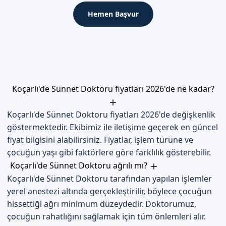
Sünnet operasyonu后的 ilk 48 saat, çocukların bakımı
Hemen Başvur
açısından önemlidir. Bu dönemde, çocukların yarasına dikkat
etmek ve necessary ilaçları kullanmak önemlidir.
İyileşme Süreci
İyileşme süreci, genellikle 1-2 hafta sürer. Bu dönemde,
çocukların yarasına dikkat etmek ve gerekli ilaçları kullanmak
Koçarlı'de Sünnet Doktoru fiyatları 2026'de ne kadar?
önemlidir.
Dikkat Edilmesi Gerekenler
Koçarlı'de Sünnet Doktoru fiyatları 2026'de değişkenlik
göstermektedir. Ekibimiz ile iletişime geçerek en güncel
Sünnet operasyonu sonrası,以下 noktalara dikkat etmek
önemlidir:
fiyat bilgisini alabilirsiniz. Fiyatlar, işlem türüne ve
çocuğun yaşı gibi faktörlere göre farklılık gösterebilir.
Çocukların yarasına dikkat etmek.
Koçarlı'de Sünnet Doktoru ağrılı mı?
Gerekli ilaçları kullanmak.
Koçarlı'de Sünnet Doktoru tarafından yapılan işlemler
Çocukların hijyenine dikkat etmek.
yerel anestezi altında gerçekleştirilir, böylece çocuğun
hissettiği ağrı minimum düzeydedir. Doktorumuz,
Aydın Koçarlı'de Sizi Bekliyoruz
çocuğun rahatlığını sağlamak için tüm önlemleri alır.