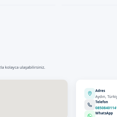
yapılır.
 gerçekleştirildiğinde çok güvenli
Lazer Sünnet işlemi genellikle k
dirmek için, işlemin uzman bir
İşlem süresince hasta rahat ve kon
 kolayca ulaşabilirsiniz.
Adres
Aydın, Türki
Telefon
0850840114
WhatsApp