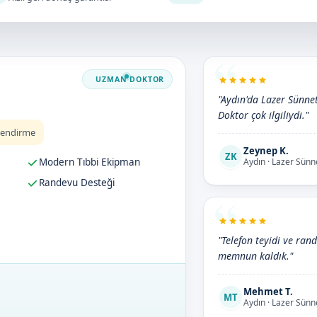
"Aydın'da Lazer Sünnet 
Doktor çok ilgiliydi."
lendirme
Zeynep K.
ZK
Modern Tıbbi Ekipman
Aydın · Lazer Sünn
Randevu Desteği
"Telefon teyidi ve rand
memnun kaldık."
Mehmet T.
MT
Aydın · Lazer Sünn