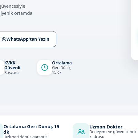
güvencesiyle
ijyenik ortamda
WhatsApp'tan Yazın
KVKK
Ortalama
Güvenli
Geri Dönüş
15 dk
Başvuru
Ortalama Geri Dönüş
15
Uzman Doktor
dk
Deneyimli ve güvenilir hek
kadrosu
Hızlı geri dönüş garantisi