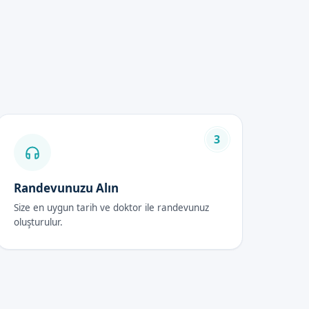
kkında daha detaylı bilgi
3
Randevunuzu Alın
su ve sabun kullanılmalıdır.
Size en uygun tarih ve doktor ile randevunuz
oluşturulur.
mizliği ve bakımı önemlidir.
 herhangi bir krem veya losyon