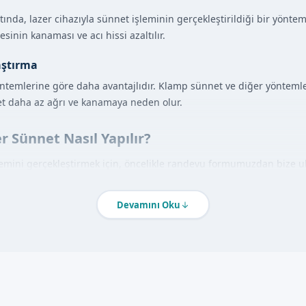
ltında, lazer cihazıyla sünnet işleminin gerçekleştirildiği bir yönte
sinin kanaması ve acı hissi azaltılır.
aştırma
öntemlerine göre daha avantajlıdır. Klamp sünnet ve diğer yönteml
et daha az ağrı ve kanamaya neden olur.
r Sünnet Nasıl Yapılır?
lemini gerçekleştirmek için, öncelikle randevu formumuzdan bize ul
muzla birlikte sünnet işleminin detaylarını görüşeceğiz.
okal anestezi uygulanır ve lazer cihazıyla sünnet bölgesinin işlemi g
Devamını Oku
bölgesinin bakımı hakkında bilgi verilir.
ajları