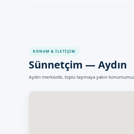
Lazer Sünnet, modern tıbbi teknoloji ve steril koşullarda
bir işlemdir. Herhangi bir komplikasyon riskini en aza in
doktor tarafından yapılması önemlidir.
KONUM & İLETIŞIM
Sünnetçim — Aydın
Aydın merkezde, toplu taşımaya yakın konumumuzla