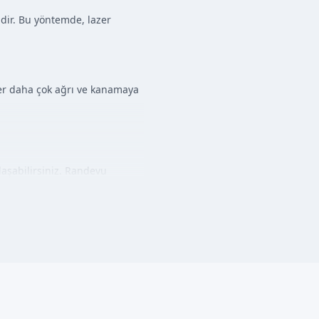
mdir. Bu yöntemde, lazer
er daha çok ağrı ve kanamaya
aşabilirsiniz. Randevu
erçekleştirilir. İşlem