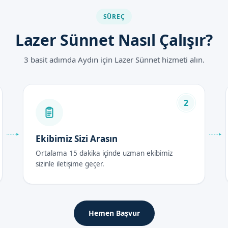
SÜREÇ
Lazer Sünnet Nasıl Çalışır?
ları 2026
3 basit adımda Aydın için Lazer Sünnet hizmeti alın.
lında, diğer yöntemlere göre daha uygun ve avantajlıdır. Fiyatlar ha
an bize ulaşabilirsiniz.
2
ası Bakım Rehberi
Ekibimiz Sizi Arasın
in temizliği ve bakımı önemlidir. Sünnet bölgesini temizlemek için, 
Ortalama 15 dakika içinde uzman ekibimiz
sizinle iletişime geçer.
nin ardından birkaç gün sürebilir. Bu süreçte, sünnet bölgesinin te
er
Hemen Başvur
nnet bölgesinin temizliği, bakımı ve hijyenidir. Sünnet bölgesine,