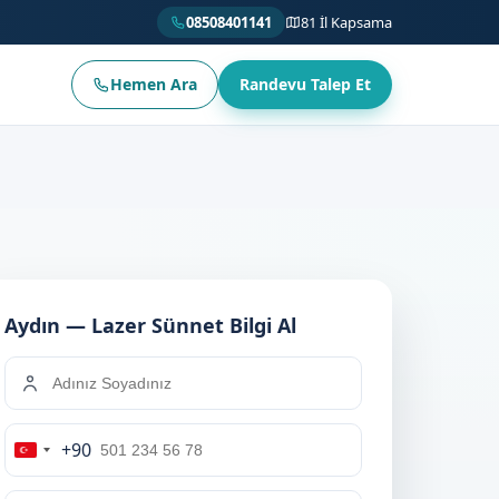
08508401141
81 İl Kapsama
Hemen Ara
Randevu Talep Et
Aydın — Lazer Sünnet Bilgi Al
+90
Turkey
+90