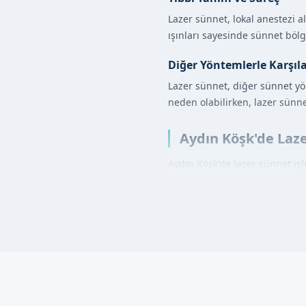
Lazer sünnet, lokal anestezi a
ışınları sayesinde sünnet bölge
Diğer Yöntemlerle Karşıl
Lazer sünnet, diğer sünnet y
neden olabilirken, lazer sünn
Aydın Köşk'de Laze
Aydın Köşk'de lazer sünnet iş
aldıktan sonra, uzman doktoru
Sünnet işleminin selberinde, l
tamamlandıktan sonra, sünnet 
Lazer Sünnet Avant
Daha az ağrı
Daha az kanama