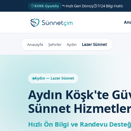
Hızlı Geri Dönüş
7/24 Bilgi Hattı
KVKK Uyumlu
Ana
Anasayfa
Şehirler
Aydın
Lazer Sünnet
>
>
>
Aydın — Lazer Sünnet
Aydın Köşk'te Gü
Sünnet Hizmetler
Hızlı Ön Bilgi ve Randevu Desteğ