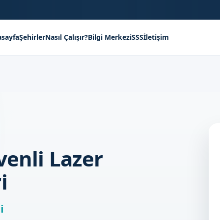
sayfa
Şehirler
Nasıl Çalışır?
Bilgi Merkezi
SSS
İletişim
venli Lazer
i
i