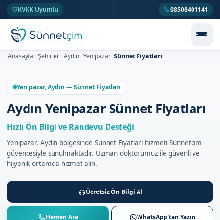
KVKK Uyumlu
08508401141
Sünnet Fiyatları
Anasayfa
Şehirler
Aydın
Yenipazar
>
>
>
>
Yenipazar, Aydın — Sünnet Fiyatları
Aydın Yenipazar Sünnet Fiyatları
Hızlı Ön Bilgi ve Randevu Desteği
Yenipazar, Aydın bölgesinde Sünnet Fiyatları hizmeti Sünnetçim
güvencesiyle sunulmaktadır. Uzman doktorumuz ile güvenli ve
hijyenik ortamda hizmet alın.
Ücretsiz Ön Bilgi Al
Hemen Ara
WhatsApp'tan Yazın