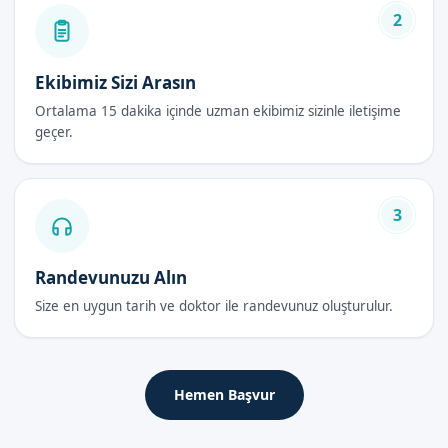
Sünnet Fiyatları Avantajları
2
Sünnet fiyatları avantajları arasında, sünnet operasyonunun
sağladığı hijyenik ve steril ortam, uzman doktorlarımızın
Ekibimiz Sizi Arasın
deneyimi ve bilgisi, ve uygun fiyatlı olması sayılabilir.
Ortalama 15 dakika içinde uzman ekibimiz sizinle iletişime
geçer.
Avantajlar如下:
Hijyenik ve steril ortam
Uzman doktorlarımızın deneyimi ve bilgisi
3
Uygun fiyatlı olması
Randevunuzu Alın
Sünnet Fiyatları Fiyatları 2026
Size en uygun tarih ve doktor ile randevunuz oluşturulur.
Sünnet fiyatları 2026 yılında da Sünnetçim olarak en uygun
fiyatlarla hizmet vermeye devam ediyoruz. Fiyatlarımız
hakkında bilgi almak için randevu formumuzdan bize
ulaşabilirsiniz.
Hemen Başvur
Sünnet Fiyatları Sonrası Bakım Rehberi