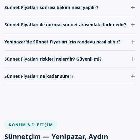
Yenipazar'de Sünnet Fiyatları, deneyimli ve uzman doktorumuz
İletişim kanallarımız aracılığıyla bilgi alabilirsiniz.
Sünnet Fiyatları sonrası bakım nasıl yapılır?
Aydın Yenipazar'de sünnet fiyatları hizmeti için Sünnetçim
tarafından yapılmaktadır. Doktorumuz, sünnet işlemlerinde uzun
yılların vermiş olduğu tecrübe ile en iyi hizmeti sunar. Randevu
olarak sizi bekliyoruz. Randevu formumuzdan bize
Sünnet Fiyatları sonrası bakım, doktorumuzun talimatlarına uygun
almak için iletişime geçebilirsiniz.
ulaşabilirsiniz. İletişim kanallarımız aracılığıyla bize ulaşarak
Sünnet Fiyatları ile normal sünnet arasındaki fark nedir?
olarak yapılmalıdır. Bu, genel olarak bölgenin temiz tutulması,
sünnet fiyatları hakkında bilgi alabilirsiniz.
bandajın değiştirilmesi ve必要 durumlarda antibiyotik
Sünnet Fiyatları, modern ve gelişmiş ekipmanlar kullanılarak
kullanılmasıdır. Ekibimiz, bu konularda gerekli desteği sağlar.
Yenipazar'de Sünnet Fiyatları için randevu nasıl alınır?
yapıldığı için daha az ağrı ve daha hızlı iyileşme sağlar. Ayrıca,
daha estetik bir görünüm sunar. Normal sünnet işlemlerine
Yenipazar'de Sünnet Fiyatları için randevu almak, randevu
kıyasla daha konforlu ve güvenli bir seçenektir.
Sünnet Fiyatları riskleri nelerdir? Güvenli mi?
formumuz aracılığıyla kolayca yapılabilir. İletişim kanallarımız
aracılığıyla doktorumuzla görüşerek de randevu alabilirsiniz.
Sünnet Fiyatları, uzman bir doktor tarafından yapıldığında rất
Randevu esnasında gerekli bilgiler verilir ve işlemin detayları
Sünnet Fiyatları ne kadar sürer?
güvenli bir işlemdir. Ancak, her cerrahi işlem gibi, bazı riskler taşır.
açıklanır.
Enfeksiyon, kanama veya yara izi gibi komplikasyonlar nadiren
Sünnet Fiyatları işlemi, genellikle 15 ila 30 dakika arasında sürer.
görülebilir. Doktorumuz, bu riskleri en aza indirmek için gerekli
İşlem süresini, çocuğun yaşı, doktorumuzun deneyimi ve kullanılan
önlemleri alır.
malzemelerin kalitesi etkiler. İşlem öncesinde ve sırasında,
doktorumuz ve ekibimiz gerekli desteği sağlar.
KONUM & İLETIŞIM
Sünnetçim — Yenipazar, Aydın