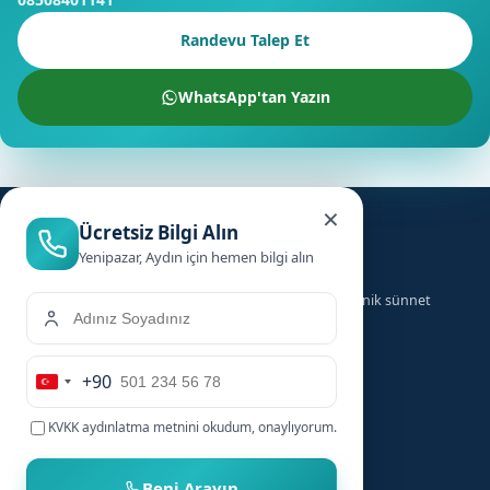
Randevu Talep Et
WhatsApp'tan Yazın
×
Ücretsiz Bilgi Alın
Yenipazar, Aydın için hemen bilgi alın
Türkiye genelinde ailelere güvenilir, hızlı ve hijyenik sünnet
hizmeti sunuyoruz.
+90
Hizmetler
Hızlı Linkler
Turkey
+90
KVKK aydınlatma metnini
okudum, onaylıyorum.
Bebek Sünneti
Anasayfa
Çocuk Sünneti
Şehirler
Beni Arayın