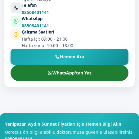
Telefon
08508401141
WhatsApp
08508401141
Çalışma Saatleri
Hafta içi: 09:00 - 21:00
Hafta sonu: 10:00 - 18:00
Hemen Ara
WhatsApp'tan Yaz
Yenipazar, Aydın Sünnet Fiyatları İçin Hemen Bilgi Alın
Ücretsiz ön bilgi alabilir, doktorumuza güvenle ulaşabilirsiniz.
08508401141