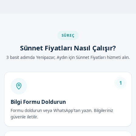
Sünnet fiyatları, diğer sağlık hizmetlerine göre daha uygun ve
ekonomik olabilir. Sünnetçim olarak, sünnet fiyatları
konusunda en uygun seçeneği sunmaya çalışıyoruz.
SÜREÇ
Aydın Yenipazar'de Sünnet Fiyatları
Sünnet Fiyatları Nasıl Çalışır?
Nasıl Yapılır?
3 basit adımda Yenipazar, Aydın için Sünnet Fiyatları hizmeti alın.
Aydın Yenipazar'de sünnet fiyatları nasıl yapılır diye merak
ediyorsanız, Sünnetçim olarak bizimle iletişim kurabilirsiniz.
İşlem, lokal anestezi altında ve uzman doktorlarımız
tarafından yürütülür.
1
İşlem adımları如下:
Bilgi Formu Doldurun
Hasta hazırlığı
Lokal anestezi uygulaması
Formu doldurun veya WhatsApp'tan yazın. Bilgileriniz
güvenle iletilir.
Sünnet operasyonu
İyileşme sürecinin izlenmesi