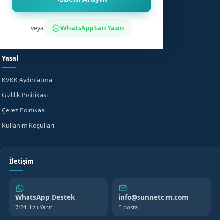
Sünnet Sonrası Bakım
Nasıl Çalışır?
Fiyat Bilgisi
Bilgi Merkezi
WhatsApp'tan Yazın
veya
Evde Sünnet
SSS
Yasal
KVKK Aydınlatma
Gizlilik Politikası
Çerez Politikası
Kullanım Koşulları
İletişim
WhatsApp Destek
info@sunnetcim.com
7/24 Hızlı Yanıt
E-posta