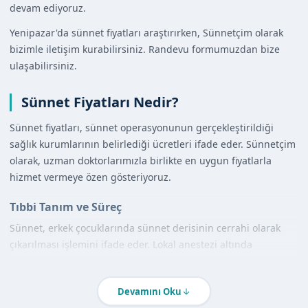
devam ediyoruz.
Yenipazar'da sünnet fiyatları araştırırken, Sünnetçim olarak
bizimle iletişim kurabilirsiniz. Randevu formumuzdan bize
ulaşabilirsiniz.
Sünnet Fiyatları Nedir?
Sünnet fiyatları, sünnet operasyonunun gerçekleştirildiği
sağlık kurumlarının belirlediği ücretleri ifade eder. Sünnetçim
olarak, uzman doktorlarımızla birlikte en uygun fiyatlarla
hizmet vermeye özen gösteriyoruz.
Tıbbi Tanım ve Süreç
Sünnet, erkek çocuklarında sünnet derisinin cerrahi olarak
çıkarılması işlemini ifade eder. Lokal anestezi altında
gerçekleştirilen bu işlem, steril ve hijyenik ortamda uzman
doktorlarımız tarafından yürütülür.
Devamını Oku
Diğer Yöntemlerle Karşılaştırma