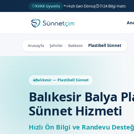
Hızlı Geri Dönüş
7/24 Bilgi Hattı
KVKK Uyumlu
Ana
Anasayfa
Şehirler
Balıkesir
Plastibell Sünnet
>
>
>
Balıkesir — Plastibell Sünnet
Balıkesir Balya Pl
Sünnet Hizmeti
Hızlı Ön Bilgi ve Randevu Desteğ