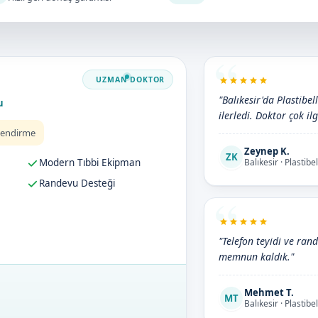
"Balıkesir'da Plastibel
u
ilerledi. Doktor çok ilg
lendirme
Zeynep K.
ZK
Modern Tıbbi Ekipman
Balıkesir · Plastibe
Randevu Desteği
"Telefon teyidi ve rand
memnun kaldık."
Mehmet T.
MT
Balıkesir · Plastibe