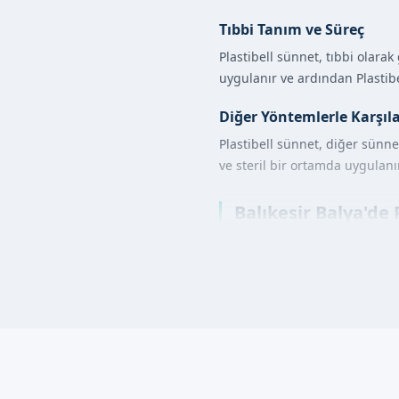
Tıbbi Tanım ve Süreç
Plastibell sünnet, tıbbi olara
uygulanır ve ardından Plastibel
Diğer Yöntemlerle Karşıl
Plastibell sünnet, diğer sünne
ve steril bir ortamda uygulanır
Balıkesir Balya'de 
Plastibell sünnet, aşağıdaki a
Öncelikle, uzman doktorumu
Ardından, Plastibell cihazı 
İşlem sırasında, hijyen ve s
Plastibell Sünnet 