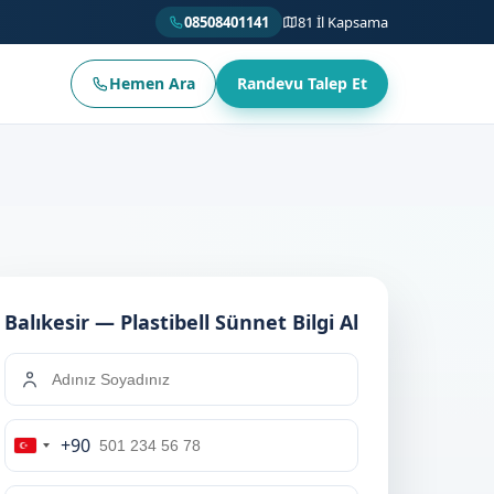
08508401141
81 İl Kapsama
Hemen Ara
Randevu Talep Et
Balıkesir — Plastibell Sünnet Bilgi Al
+90
Turkey
+90