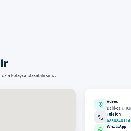
i taşır. Ancak, uzman kadromuzun
Plastibell Sünnet işlemi genellikl
 indirir. İşlem, doğru koşullarda
olması için gerekli önlemler alınır
dir.
ir
zla kolayca ulaşabilirsiniz.
Adres
Balıkesir, Tü
Telefon
0850840114
WhatsApp