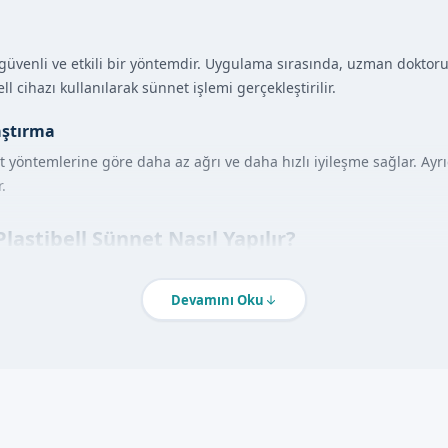
k güvenli ve etkili bir yöntemdir. Uygulama sırasında, uzman doktor
l cihazı kullanılarak sünnet işlemi gerçekleştirilir.
aştırma
t yöntemlerine göre daha az ağrı ve daha hızlı iyileşme sağlar. Ay
.
Plastibell Sünnet Nasıl Yapılır?
dımlarla uygulanır:
Devamını Oku
z tarafından lokal anestezi uygulanır.
kullanılarak sünnet işlemi gerçekleştirilir.
terilite ön planda tutulur.
Avantajları