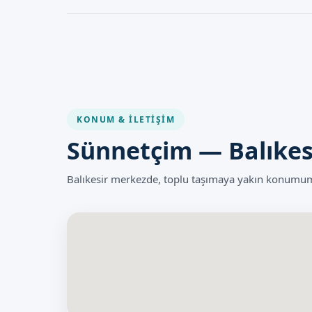
gelir.
Plastibell Sünnet, diğer tıbbi işlemler gibi, bazı riskler
deneyimi ve modern tıbbi tesislerimiz, bu riskleri en aza
ve eğitimli doktorlar tarafından yapıldığında çok güvenli
KONUM & İLETIŞIM
Sünnetçim — Balıkes
Balıkesir merkezde, toplu taşımaya yakın konumumu