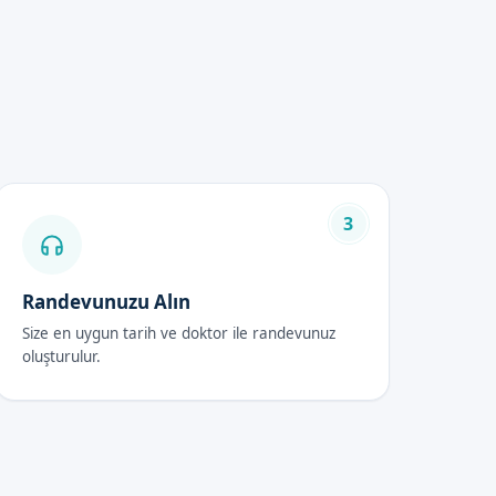
3
atlar, uygulama sırasında
Randevunuzu Alın
Size en uygun tarih ve doktor ile randevunuz
oluşturulur.
sı önerilir. Ayrıca,