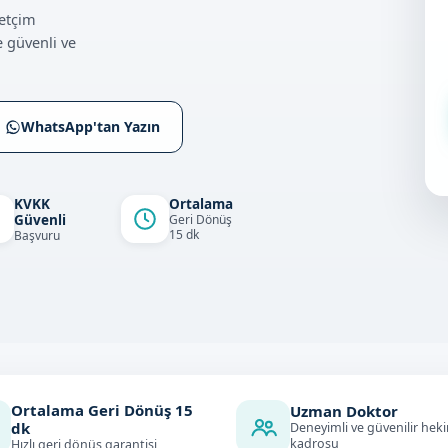
netçim
 güvenli ve
WhatsApp'tan Yazın
KVKK
Ortalama
Güvenli
Geri Dönüş
15 dk
Başvuru
Ortalama Geri Dönüş
15
Uzman Doktor
dk
Deneyimli ve güvenilir hek
kadrosu
Hızlı geri dönüş garantisi