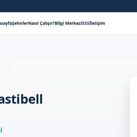
sayfa
Şehirler
Nasıl Çalışır?
Bilgi Merkezi
SSS
İletişim
astibell
i