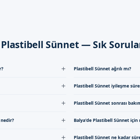
7-10 gün sürer. Bu süreçte, çocuğunuzun bölgesini temiz tutmak ve
er
ğıdaki hususlara dikkat etmek önemlidir:
 Plastibell Sünnet — Sık Sorul
miz tutmak
yelerine uymak
r?
Plastibell Sünnet ağrılı mı?
Sizi Bekliyoruz
romuzun değerlendirmesi ile
Plastibell Sünnet işlemi lokal anes
Plastibell Sünnet iyileşme süre
lem sırasında gerekli olan
hissedilmez. İşlem sonrası hafif bir
şabilirsiniz. İletişim kanallarımız üzerinden, uzman doktorumuz 
güncel fiyatları öğrenebilirsiniz.
kesiciler ile kontrol altına alınabilir
muzdan bilgi alın ve çocuğunuzun sağlığını güvence altına alın.
çin önerilir, ancak bu yaş aralığı
Plastibell Sünnet后的 iyileşme süre
Plastibell Sünnet sonrası bakım
cuğun gelişimi farklı olabilir, bu
hafta sürebilir. Bu期间, çocuğun n
ate alınır.
alınmalıdır.
fından yapılır. Ekibimiz, bu
Plastibell Sünnet sonrası bakım, 
 nedir?
Balya'de Plastibell Sünnet için 
ece en iyi sonuçları elde
önlemek için çok önemlidir. Çocuğ
ilaçların kullanılması ve doktorun
arak, özel bir halka kullanarak
Balya'de Plastibell Sünnet için r
Plastibell Sünnet ne kadar sür
a az komplikasyon riski anlamına
formumuz aracılığıyla bize ulaşabil