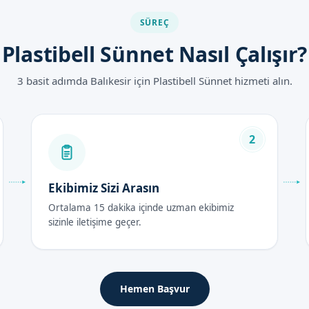
antajlara sahiptir:
SÜREÇ
Plastibell Sünnet Nasıl Çalışır?
am
3 basit adımda Balıkesir için Plastibell Sünnet hizmeti alın.
iyatları 2026
2
026 yılında uzman doktorumuz ve kadromuz tarafından belirlenir. Fiy
 kalitesi dikkate alınarak belirlenir.
Ekibimiz Sizi Arasın
Sonrası Bakım Rehberi
Ortalama 15 dakika içinde uzman ekibimiz
sizinle iletişime geçer.
 48 saat içerisinde, çocuğunuzun bölgesine soğuk kompres uygulanma
tutmak önemlidir.
Hemen Başvur