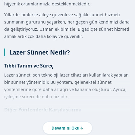
hijyenik ortamlarımızla desteklenmektedir.
Yıllardır binlerce aileye güvenli ve sağlıklı sünnet hizmeti
sunmanın gururunu yaşarken, her geçen gün kendimizi daha
da geliştiriyoruz. Uzman ekibimizle, Bigadiç'te sünnet hizmeti
almak artık çok daha kolay ve güvenilir.
Lazer Sünnet Nedir?
Tıbbi Tanım ve Süreç
Lazer sünnet, son teknoloji lazer cihazları kullanılarak yapılan
bir sünnet yöntemidir. Bu yöntem, geleneksel sünnet
yöntemlerine göre daha az ağrı ve kanama oluşturur. Ayrıca,
iyileşme süreci de daha hızlıdır.
Diğer Yöntemlerle Karşılaştırma
Lazer sünnet, diğer sünnet yöntemlerine göre daha çok
avantaj sunar. Örneğin, klamp sünnet yöntemine kıyasla daha
Devamını Oku
az ağrı ve kanama oluşur. Ayrıca, lazer sünnet lokal anestezi