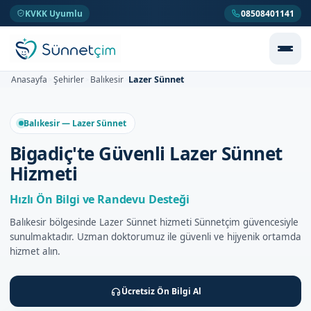
KVKK Uyumlu
08508401141
Lazer Sünnet
Anasayfa
Şehirler
Balıkesir
>
>
>
Balıkesir — Lazer Sünnet
Bigadiç'te Güvenli Lazer Sünnet
Hizmeti
Hızlı Ön Bilgi ve Randevu Desteği
Balıkesir bölgesinde Lazer Sünnet hizmeti Sünnetçim güvencesiyle
sunulmaktadır. Uzman doktorumuz ile güvenli ve hijyenik ortamda
hizmet alın.
Ücretsiz Ön Bilgi Al