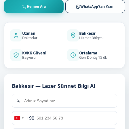
Hemen Ara
WhatsApp'tan Yazın
Uzman
Balıkesir
Doktorlar
Hizmet Bölgesi
KVKK Güvenli
Ortalama
Başvuru
Geri Dönüş 15 dk
Balıkesir — Lazer Sünnet Bilgi Al
+90
Turkey
+90