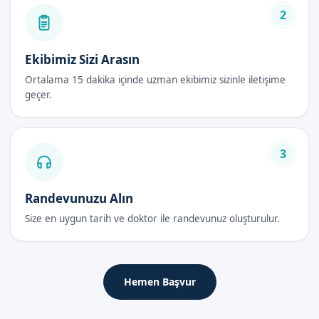
2
Lazer Sünnet Fiyatları 2026
Lazer sünnet fiyatları, hizmetin kalitesine ve uzmanlığımıza
Ekibimiz Sizi Arasın
göre belirlenir. Bigadiç'te sünnet hizmeti almak istiyorsanız,
randevu formumuzdan bize ulaşabilirsiniz.
Ortalama 15 dakika içinde uzman ekibimiz sizinle iletişime
geçer.
Lazer Sünnet Sonrası Bakım Rehberi
İlk 48 Saat
3
Sünnet sonrası ilk 48 saat, iyileşme süreci için çok önemlidir.
Çocuklarımızın, doktorlarımızın tavsiyelerine uyması ve必要
Randevunuzu Alın
olan bakımı alması gerekir.
Size en uygun tarih ve doktor ile randevunuz oluşturulur.
İyileşme Süreci
İyileşme süreci, sünnet yöntemine göre değişebilir. Ancak,
lazer sünnet sayesinde iyileşme süreci genellikle daha hızlıdır.
Hemen Başvur
Dikkat Edilmesi Gerekenler