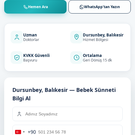
Hemen Ara
WhatsApp'tan Yazın
Uzman
Dursunbey, Balıkesir
Doktorlar
Hizmet Bölgesi
KVKK Güvenli
Ortalama
Başvuru
Geri Dönüş 15 dk
Dursunbey, Balıkesir — Bebek Sünneti
Bilgi Al
+90
Turkey