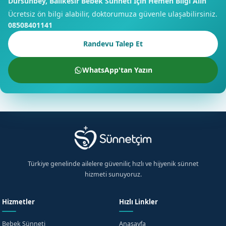
Dursunbey, Balıkesir Bebek Sünneti İçin Hemen Bilgi Alın
Ücretsiz ön bilgi alabilir, doktorumuza güvenle ulaşabilirsiniz.
08508401141
Randevu Talep Et
WhatsApp'tan Yazın
×
Ücretsiz Bilgi Alın
Dursunbey, Balıkesir için hemen bilgi alın
Türkiye genelinde ailelere güvenilir, hızlı ve hijyenik sünnet
hizmeti sunuyoruz.
+90
Hizmetler
Hızlı Linkler
Turkey
+90
KVKK aydınlatma metnini
okudum, onaylıyorum.
Bebek Sünneti
Anasayfa