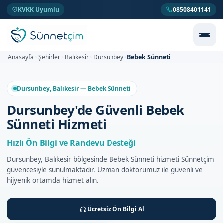
KVKK Uyumlu
08508401141
Bebek Sünneti
Anasayfa
Şehirler
Balıkesir
Dursunbey
>
>
>
>
Dursunbey, Balıkesir — Bebek Sünneti
Dursunbey'de Güvenli Bebek
Sünneti Hizmeti
Hızlı Ön Bilgi ve Randevu Desteği
Dursunbey, Balıkesir bölgesinde Bebek Sünneti hizmeti Sünnetçim
güvencesiyle sunulmaktadır. Uzman doktorumuz ile güvenli ve
hijyenik ortamda hizmet alın.
Ücretsiz Ön Bilgi Al