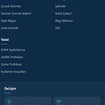
Çocuk Sünneti
Şehirler
Beni Arayın
Sünnet Sonrası Bakım
Nasıl Çalışır?
Fiyat Bilgisi
Bilgi Merkezi
WhatsApp'tan Yazın
veya
Evde Sünnet
SSS
Yasal
KVKK Aydınlatma
Gizlilik Politikası
Çerez Politikası
Kullanım Koşulları
İletişim