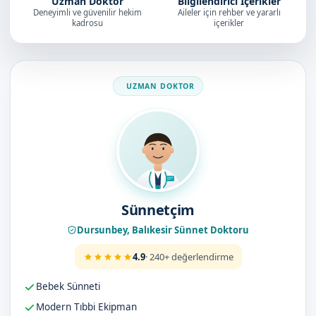
Uzman Doktor
Bilgilendirici İçerikler
Deneyimli ve güvenilir hekim
Aileler için rehber ve yararlı
kadrosu
içerikler
Doktorumuz
Sünnetçim
Dursunbey, Balıkesir Sünnet Doktoru
4.9
· 240+ değerlendirme
Bebek Sünneti
Modern Tıbbi Ekipman