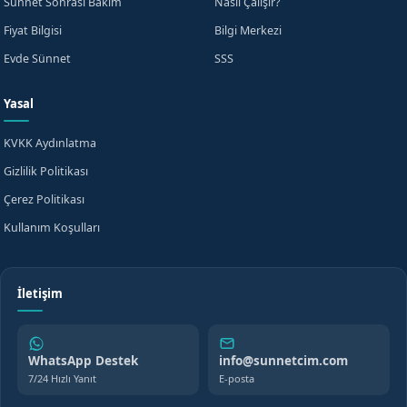
Sünnet Sonrası Bakım
Nasıl Çalışır?
Fiyat Bilgisi
Bilgi Merkezi
Evde Sünnet
SSS
Yasal
KVKK Aydınlatma
Gizlilik Politikası
Çerez Politikası
Kullanım Koşulları
İletişim
WhatsApp Destek
info@sunnetcim.com
7/24 Hızlı Yanıt
E-posta