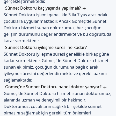
gerçekleştirmektedir.
Randevu formumuzdan bize ulaşabilirsiniz. İletişim
Sünnet Doktoru kaç yaşında yapılmalı?
kanallarımızdan size en yakın hizmeti sunmaya hazırız.
Sünnet Doktoru işlemi genellikle 3 ila 7 yaş arasındaki
Sünnetçim olarak, size ve ailenize en iyi hizmeti sunmaya
çocuklara uygulanmaktadır. Ancak Gömeç'de Sünnet
hazırız.
Doktoru hizmeti sunan doktorumuz, her çocuğun
gelişim durumunu değerlendirmekte ve bu doğrultuda
karar vermektedir.
Sünnet Doktoru iyileşme süresi ne kadar?
Sünnet Doktoru iyileşme süresi genellikle birkaç güne
kadar sürmektedir. Gömeç'de Sünnet Doktoru hizmeti
sunan ekibimiz, çocuğun durumuna bağlı olarak
iyileşme süresini değerlendirmekte ve gerekli bakımı
sağlamaktadır.
Gömeç'de Sünnet Doktoru hangi doktor yapıyor?
Gömeç'de Sünnet Doktoru hizmeti sunan doktorumuz,
alanında uzman ve deneyimli bir hekimdir.
Doktorumuz, çocukların sağlıklı bir şekilde sünnet
olmasını sağlamak için gerekli tüm önlemleri