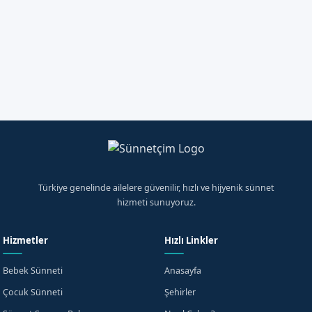
Ücretsiz ön bilgi alabilir, doktorumuza güvenle ulaşabilirsiniz.
08508401141
Randevu Talep Et
WhatsApp'tan Yazın
Türkiye genelinde ailelere güvenilir, hızlı ve hijyenik sünnet
hizmeti sunuyoruz.
Hizmetler
Hızlı Linkler
Bebek Sünneti
Anasayfa
Çocuk Sünneti
Şehirler