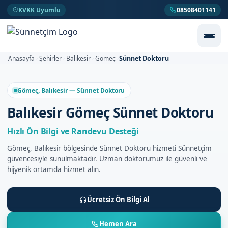
KVKK Uyumlu
08508401141
Sünnet Doktoru
Anasayfa
Şehirler
Balıkesir
Gömeç
>
>
>
>
Gömeç, Balıkesir — Sünnet Doktoru
Balıkesir Gömeç Sünnet Doktoru
Hızlı Ön Bilgi ve Randevu Desteği
Gömeç, Balıkesir bölgesinde Sünnet Doktoru hizmeti Sünnetçim
güvencesiyle sunulmaktadır. Uzman doktorumuz ile güvenli ve
hijyenik ortamda hizmet alın.
Ücretsiz Ön Bilgi Al
Hemen Ara