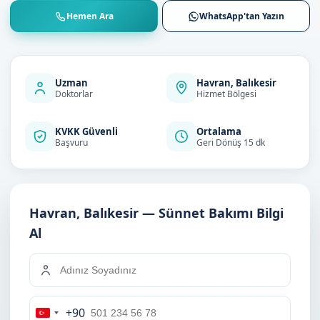
Hemen Ara
WhatsApp'tan Yazın
Uzman
Havran, Balıkesir
Doktorlar
Hizmet Bölgesi
KVKK Güvenli
Ortalama
Başvuru
Geri Dönüş 15 dk
Havran, Balıkesir — Sünnet Bakımı Bilgi
Al
+90
Turkey