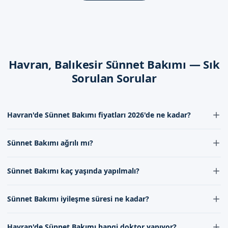
Sünnet bakımı sonrasında, iyileşme süreci yaklaşık 1-2 hafta
sürmektedir. Bu süre içerisinde, childoğlu sünneti sonrasında
herhangi bir sorunla karşılaşılmaması için dikkat edilmesi
gerekenler bulunmaktadır.
Havran, Balıkesir Sünnet Bakımı — Sık
Dikkat Edilmesi Gerekenler
Sorulan Sorular
Sünnet bakımı sonrasında, childoğlu sünneti sonrasında
herhangi bir sorunla karşılaşılmaması için dikkat edilmesi
gerekenler bulunmaktadır. Sünnetçim olarak, sünnet bakımı
Havran'de Sünnet Bakımı fiyatları 2026'de ne kadar?
hizmetimizin sonrasında da childoğlu sünneti sonrasında
Havran'de Sünnet Bakımı fiyatları 2026'de deneyim ve uzmanlığa
herhangi bir sorunla karşılaşılmaması için dikkat edilmesi
Sünnet Bakımı ağrılı mı?
göre değişebilir. Ekibimizle iletişime geçerek güncel fiyat bilgileri
gerekenleri sunmaktayız.
alabilirsiniz. Fiyatlar, sünnet tipi ve doktorun uzmanlığına bağlı
Sünnet Bakımı ağrısız bir şekilde gerçekleştirilir. Doktorumuz, lokal
olarak farklılık gösterebilir.
Sünnet Bakımı kaç yaşında yapılmalı?
anestezi uygulayarak çocukların ağrı hissetmesini
Balıkesir Havran'de Sizi Bekliyoruz
engellemektedir. Böylece çocuklar, rahat ve ağrısız bir şekilde
Sünnet Bakımı, genellikle 3-7 yaş arasındaki çocuklara uygulanır.
Balıkesir Havran'de sünnet bakımı hizmeti, Sünnetçim
sünnetlerini yaptırabilirler.
Sünnet Bakımı iyileşme süresi ne kadar?
Ancak bu süre, çocuğun fiziksel ve ruhsal gelişimine göre
tarafından uzman doktorlarımızla sunulmaktadır. Randevu
değişebilir. Doktorumuz, çocuğu muayene ederek en uygun yaşı
Sünnet Bakımı后的 iyileşme süresi genellikle 7-10 gün sürer. Bu
formumuzdan bize ulaşabilirsiniz. İletişim kanallarımız
belirler.
Havran'de Sünnet Bakımı hangi doktor yapıyor?