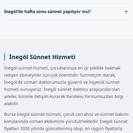
formumuz aracılığıyla bizimle iletişime geçerek daha
sağlayarak randevunuzu kolayca alabilirsiniz. Bizim
İnegöl'de sünnet işlemleri, ağrısız ve konforlu bir
detaylı bilgi alabilirsiniz.
İnegöl'de hafta sonu sünnet yapılıyor mu?
ekibimiz, size en kısa sürede geri dönüş yapacaktır.
şekilde gerçekleştirilir. Anestezi uygulanması, çocuğun
yaşı ve durumuna göre değerlendirilir, ancak bizim
İnegöl'de hafta sonu sünnet hizmeti sunuyoruz, ancak
uzman kadromuz, her durumda çocuğa en iyi bakımı
bu hizmetin gerçekleştirilebilmesi için önceden
sağlamak için çalışır.
randevu alınması gerekmektedir. İletişim kanallarımız
aracılığıyla bizimle iletişime geçerek hafta sonu sünnet
hizmeti hakkında daha detaylı bilgi alabilirsiniz.
İnegöl Sünnet Hizmeti
İnegöl sünnet hizmeti, çocuklarınıza en iyi şekilde bakmak
isteyen ebeveynler için çok önemlidir. Sünnetçim olarak,
İnegöl'de uzman doktorumuzla güvenli ve hijyenik sünnet
hizmeti sunuyoruz. İnegöl sünnet doktoru arayışında olan
aileler, bizimle iletişim kurarak Randevu formumuzdan bilgi
alabilir.
Bursa İnegöl sünnet hizmeti, çocuk cerrahisi ve sünnet bakımı
konularında uzman ekibimizle yürütülmektedir. İnegöl sünnet
fiyatları 2026 yılında güncellenmiş olup, en uygun fiyatlarla