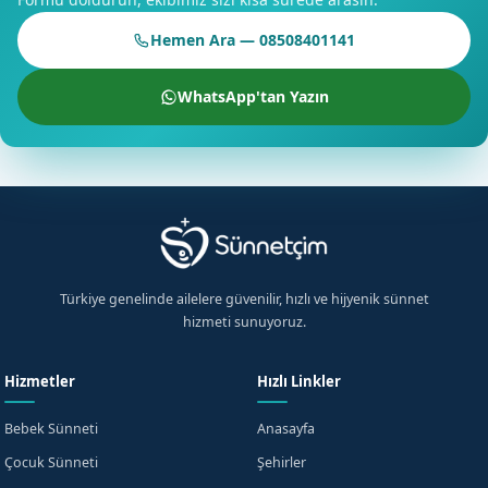
rehberimiz, size ve çocuğunuza yardımcı olacaktır.
Hemen Ara — 08508401141
Sünnet Sonrası Bakım Kılavuzu
WhatsApp'tan Yazın
Sünnet sonrası bakım, sünnet işleminin başarılı bir şekilde
sonuçlanması için önemlidir. Sünnet sonrası bakım
kılavuzumuz, size ve çocuğunuza yardımcı olacaktır.
İnegöl'de Sizi Bekliyoruz
İnegöl sünnet hizmeti için Randevu formumuzdan bilgi
alabilir veya iletişim kanallarımızdan bize ulaşabilirsiniz.
Türkiye genelinde ailelere güvenilir, hızlı ve hijyenik sünnet
İnegöl'de sizi bekliyoruz.
hizmeti sunuyoruz.
Hizmetler
Hızlı Linkler
Bebek Sünneti
Anasayfa
Çocuk Sünneti
Şehirler