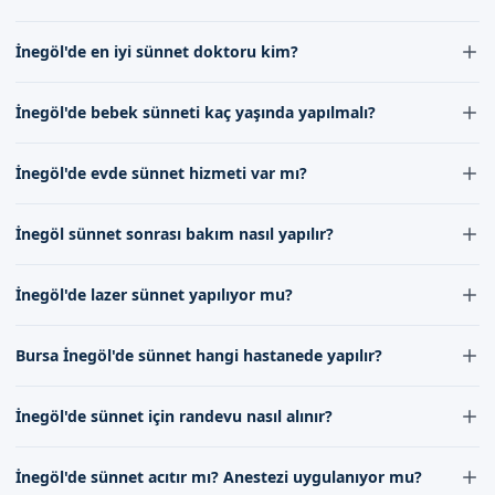
İnegöl'de sünnet fiyatları 2026 yılında experience ve
İnegöl'de en iyi sünnet doktoru kim?
kullanılan malzemeye göre değişebilir. Bizim ekibimiz ile
iletişime geçerek güncel fiyat bilgisi alabilirsiniz. Sünnet
İnegöl'de en iyi sünnet doktoru, tecrübesi ve uzmanlığı
İnegöl'de bebek sünneti kaç yaşında yapılmalı?
fiyatları genellikle çocuğun yaşına ve sünnet türü gibi
ile öne çıkan doktorumuzdur. Doktorumuz, çocuk
faktörlere bağlı olarak farklılık gösterir.
sünneti alanında yılların deneyimine sahiptir ve her bir
İnegöl'de bebek sünneti genellikle 7-12 gün arasında
İnegöl'de evde sünnet hizmeti var mı?
çocuğa özel önem gösterir. Randevu formumuz
yapılır, ancak bu süre doktorun değerlendirmesine
aracılığıyla bizimle iletişime geçerek daha detaylı bilgi
göre değişebilir. Bizim uzman kadromuz, her bebeğin
İnegöl'de evde sünnet hizmeti sunuyoruz, ancak bu
alabilirsiniz.
İnegöl sünnet sonrası bakım nasıl yapılır?
farklı olduğunu dikkate alarak, ailelerin taleplerini ve
hizmetin gerçekleştirilebilmesi için bazı şartlar vardır.
çocuğun sağlığını göz önünde bulundurur.
İletişim kanallarımız aracılığıyla bizimle iletişime
İnegöl sünnet sonrası bakım, sünnet olan çocuğun hızlı
İnegöl'de lazer sünnet yapılıyor mu?
geçerek evde sünnet hizmeti hakkında daha detaylı
ve sağlıklı bir şekilde iyileşmesini sağlar. Doktorumuz,
bilgi alabilirsiniz.
sünnet sonrasında ailelere ayrıntılı bakım talimatları
İnegöl'de lazer sünnet hizmeti sunuyoruz, bu
Bursa İnegöl'de sünnet hangi hastanede yapılır?
verir ve必要 durumlarda destek olmaktan memnun
hizmetimiz modern ve güvenilir bir şekilde
olur.
gerçekleştirilir. Lazer sünnet, geleneksel yöntemlere
Bursa İnegöl'de sünnet işlemleri, bizim uzman ekibimiz
İnegöl'de sünnet için randevu nasıl alınır?
göre daha az ağrı ve daha hızlı iyileşme sağlar.
tarafından hijyenik ve güvenli ortamlarda
gerçekleştirilir. Hastane seçimi, ailelerin tercihine ve
İnegöl'de sünnet için randevu almak oldukça kolaydır,
İnegöl'de sünnet acıtır mı? Anestezi uygulanıyor mu?
çocuğun durumuna göre değişebilir, randevu
randevu formumuz aracılığıyla veya iletişimimizi