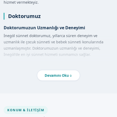
hizmet vermekteyiz.
Doktorumuz
Doktorumuzun Uzmanlığı ve Deneyimi
İnegöl sünnet doktorumuz, yıllarca süren deneyim ve
uzmanlık ile çocuk sünneti ve bebek sünneti konularında
uzmanlaşmıştır. Doktorumuzun uzmanlığı ve deneyimi,
İnegöl'de en iyi sünnet hizmeti sunmamızı sağlar.
Hijyen ve Güvenlik Standartlarımız
Sünnetçim olarak, hijyen ve güvenlik standartlarına çok önem
Devamını Oku
veriyoruz. İnegöl sünnet kliniğimiz, steril ortamda ve en
modern ekipmanlarla donatılmıştır. İnegöl evde sünnet
hizmeti sunarken de, aynı hijyen ve güvenlik standartlarını
uygulamaktayız.
KONUM & İLETIŞIM
Hizmet Kapsamımız