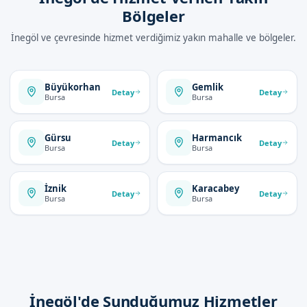
Bölgeler
İnegöl ve çevresinde hizmet verdiğimiz yakın mahalle ve bölgeler.
Büyükorhan
Gemlik
Detay
Detay
Bursa
Bursa
Gürsu
Harmancık
Detay
Detay
Bursa
Bursa
İznik
Karacabey
Detay
Detay
Bursa
Bursa
İnegöl'de Sunduğumuz Hizmetler