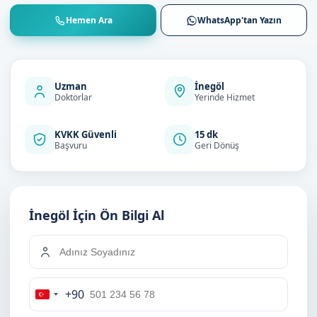
Hemen Ara
WhatsApp'tan Yazın
Uzman
İnegöl
Doktorlar
Yerinde Hizmet
KVKK Güvenli
15 dk
Başvuru
Geri Dönüş
İnegöl İçin Ön Bilgi Al
+90
Turkey
+90