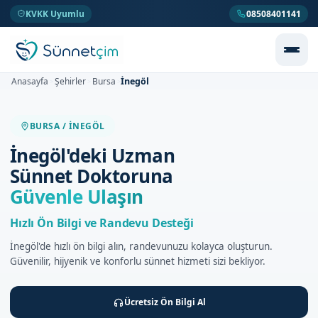
KVKK Uyumlu
08508401141
İnegöl
Anasayfa
Şehirler
Bursa
>
>
>
BURSA / İNEGÖL
İnegöl'deki Uzman
Sünnet Doktoruna
Güvenle Ulaşın
Hızlı Ön Bilgi ve Randevu Desteği
İnegöl'de hızlı ön bilgi alın, randevunuzu kolayca oluşturun.
Güvenilir, hijyenik ve konforlu sünnet hizmeti sizi bekliyor.
Ücretsiz Ön Bilgi Al