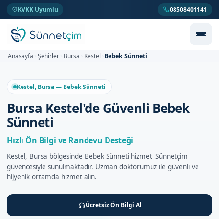
KVKK Uyumlu
08508401141
Bebek Sünneti
Anasayfa
Şehirler
Bursa
Kestel
>
>
>
>
Kestel, Bursa — Bebek Sünneti
Bursa Kestel'de Güvenli Bebek
Sünneti
Hızlı Ön Bilgi ve Randevu Desteği
Kestel, Bursa bölgesinde Bebek Sünneti hizmeti Sünnetçim
güvencesiyle sunulmaktadır. Uzman doktorumuz ile güvenli ve
hijyenik ortamda hizmet alın.
Ücretsiz Ön Bilgi Al