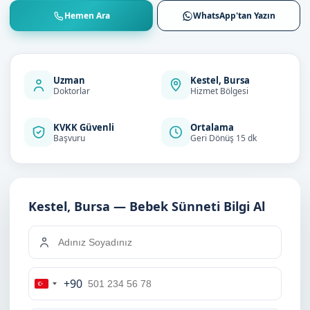
Hemen Ara
WhatsApp'tan Yazın
Uzman
Kestel, Bursa
Doktorlar
Hizmet Bölgesi
KVKK Güvenli
Ortalama
Başvuru
Geri Dönüş 15 dk
Kestel, Bursa — Bebek Sünneti Bilgi Al
+90
Turkey
+90