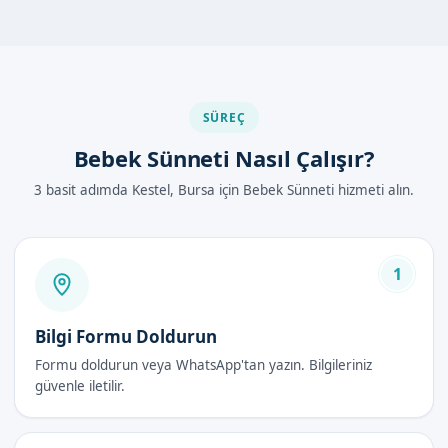
Bursa Kestel'de Bebek Sünneti Nasıl
Yapılır?
İşlem, uzman doktorumuz tarafından yapılır. Bebeklerin rahat
etmesi için lokal anestezi uygulanır. İşlem sırasında hijyen ve
SÜREÇ
steriliteye özen gösterilir.
Bebek Sünneti Nasıl Çalışır?
İlk olarak, bebek hazırlanır. Sonra, lokal anestezi uygulanır.
3 basit adımda Kestel, Bursa için Bebek Sünneti hizmeti alın.
İşlem sırasında bebeklerin rahat etmesi sağlanır.
Bebek Sünneti Avantajları
1
Güvenli ve hijyenik ortamda yapılır
Uzman doktorlarımız tarafından uygulanır
Bilgi Formu Doldurun
Lokal anestezi ile ağrı hissedilmez
İyileşme süreci kısadır
Formu doldurun veya WhatsApp'tan yazın. Bilgileriniz
güvenle iletilir.
Bebek Sünneti Fiyatları 2026