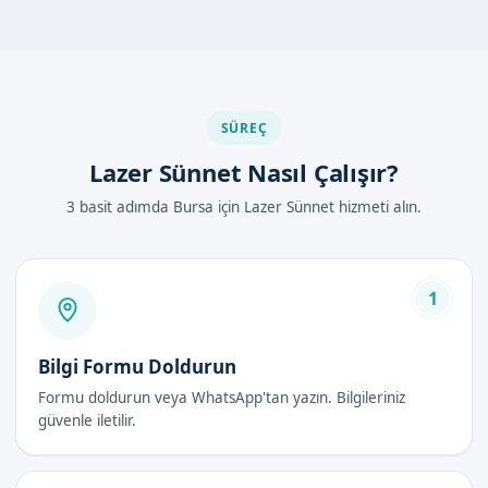
sünnet sırasında lokal anestezi uygulanması, çocuğunuzun
ağrı hissetmesini engeller.
Bursa Mudanya'de Lazer Sünnet Nasıl
Yapılır?
SÜREÇ
Lazer Sünnet Nasıl Çalışır?
Bursa Mudanya'da lazer sünnet hizmeti almak için, öncelikle
uzman doktorlarımızla randevu almanız gerekir. Randevu
3 basit adımda Bursa için Lazer Sünnet hizmeti alın.
gününde, çocuğunuzun genel sağlık durumu değerlendirilir
ve sünnet işleminin yapılması için gerekli hazırlıklar yapılır.
Sünnet işleminin ardından, çocuğunuzun bakımı için必要 olan
1
tüm bilgiler tarafınıza verilir. Ayrıca, sünnet sonrası olası
komplikasyonlar için 7/24 iletişim kanallarımız üzerinden
Bilgi Formu Doldurun
destek alabilirsiniz.
Formu doldurun veya WhatsApp'tan yazın. Bilgileriniz
güvenle iletilir.
Lazer Sünnet Avantajları
Daha az ağrı ve rahatsızlık