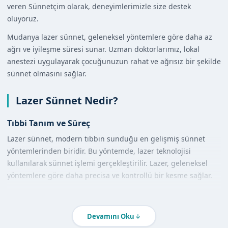
veren Sünnetçim olarak, deneyimlerimizle size destek
oluyoruz.
Mudanya lazer sünnet, geleneksel yöntemlere göre daha az
ağrı ve iyileşme süresi sunar. Uzman doktorlarımız, lokal
anestezi uygulayarak çocuğunuzun rahat ve ağrısız bir şekilde
sünnet olmasını sağlar.
Lazer Sünnet Nedir?
Tıbbi Tanım ve Süreç
Lazer sünnet, modern tıbbın sunduğu en gelişmiş sünnet
yöntemlerinden biridir. Bu yöntemde, lazer teknolojisi
kullanılarak sünnet işlemi gerçekleştirilir. Lazer, geleneksel
yöntemlere göre daha precisa ve kontrollü bir kesme sağlar.
Diğer Yöntemlerle Karşılaştırma
Lazer sünnet, diğer sünnet yöntemlerine göre daha az
Devamını Oku
kanama ve daha hızlı iyileşme süresi sunar. Ayrıca, lazer