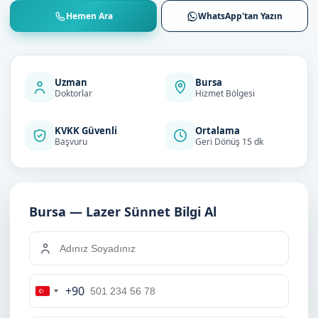
Hemen Ara
WhatsApp'tan Yazın
Uzman
Bursa
Doktorlar
Hizmet Bölgesi
KVKK Güvenli
Ortalama
Başvuru
Geri Dönüş 15 dk
Bursa — Lazer Sünnet Bilgi Al
+90
Turkey
+90