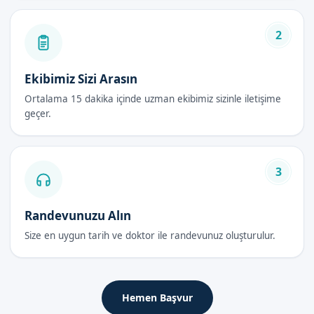
Plastibell halkası yerleştirilir.
2
İşlem tamamlandıktan sonra, çocuk izlenir ve gerekli bakım
yapılır.
Ekibimiz Sizi Arasın
Plastibell Sünnet Avantajları
Ortalama 15 dakika içinde uzman ekibimiz sizinle iletişime
Plastibell Sünnet, birçok avantaja sahiptir. Bu avantajlar
geçer.
şunlardır:
Az ağrılı bir işlem
3
Hızlı iyileşme süresi
Az komplikasyon riski
Güvenli ve steril bir ortam
Randevunuzu Alın
Uzman doktor ve ekip tarafından gerçekleştirilir
Size en uygun tarih ve doktor ile randevunuz oluşturulur.
Plastibell Sünnet Fiyatları 2026
Plastibell Sünnet fiyatları, çocukların yaşı ve diğer faktörlere
Hemen Başvur
göre değişebilir. Randevu formumuzdan bize ulaşarak, güncel