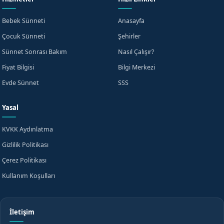
Bursa için hemen bilgi alın
Bebek Sünneti
Anasayfa
Çocuk Sünneti
Şehirler
Sünnet Sonrası Bakım
Nasıl Çalışır?
Fiyat Bilgisi
Bilgi Merkezi
Evde Sünnet
SSS
KVKK aydınlatma metnini
okudum, onaylıyorum.
Yasal
Beni Arayın
KVKK Aydınlatma
WhatsApp'tan Yazın
veya
Gizlilik Politikası
Çerez Politikası
Kullanım Koşulları
İletişim