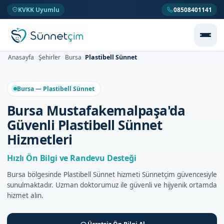
KVKK Uyumlu
08508401141
Plastibell Sünnet
Anasayfa
Şehirler
Bursa
>
>
>
Bursa — Plastibell Sünnet
Bursa Mustafakemalpaşa'da
Güvenli Plastibell Sünnet
Hizmetleri
Hızlı Ön Bilgi ve Randevu Desteği
Bursa bölgesinde Plastibell Sünnet hizmeti Sünnetçim güvencesiyle
sunulmaktadır. Uzman doktorumuz ile güvenli ve hijyenik ortamda
hizmet alın.