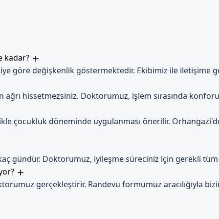
erine uymak sayılabilir.
 Sizi Bekliyoruz
hizmeti almak isteyen aileler, bizimle iletişime geçerek randevu fo
ne kadar?
in her zaman açık ve hazır.
ye göre değişkenlik göstermektedir. Ekibimiz ile iletişime geçe
çin ağrı hissetmezsiniz. Doktorumuz, işlem sırasında konforun
ellikle çocukluk döneminde uygulanması önerilir. Orhangaz
ç gündür. Doktorumuz, iyileşme süreciniz için gerekli tüm ta
ıyor?
orumuz gerçekleştirir. Randevu formumuz aracılığıyla biziml