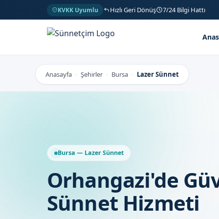
Hızlı Geri Dönüş
7/24 Bilgi Hattı
KVKK Uyumlu
Anas
Anasayfa
Şehirler
Bursa
Lazer Sünnet
>
>
>
Bursa — Lazer Sünnet
Orhangazi'de Güv
Sünnet Hizmeti