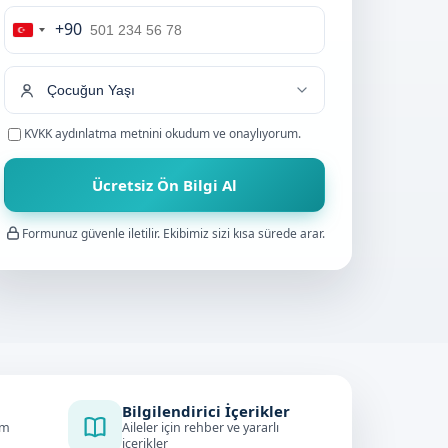
+90
Turkey
+90
KVKK aydınlatma metnini
okudum ve onaylıyorum.
Ücretsiz Ön Bilgi Al
Formunuz güvenle iletilir. Ekibimiz sizi kısa sürede arar.
Bilgilendirici İçerikler
im
Aileler için rehber ve yararlı
içerikler