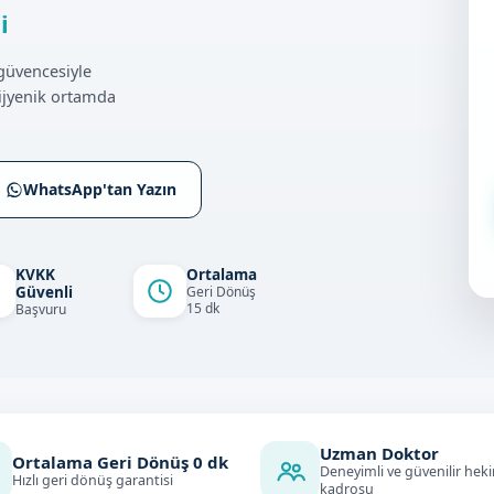
i
güvencesiyle
ijyenik ortamda
WhatsApp'tan Yazın
KVKK
Ortalama
Güvenli
Geri Dönüş
15 dk
Başvuru
Uzman Doktor
Ortalama Geri Dönüş
0
dk
Deneyimli ve güvenilir hek
Hızlı geri dönüş garantisi
kadrosu