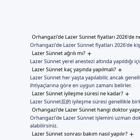
dinlenmek ve doktorun tavsiyel
Bursa Orhangazi'de
Bursa Orhangazi lazer sünnet 
Orhangazi'de Lazer Sünnet fiyatları 2026'de 
İletişim kanallarımız, sizin iç
Orhangazi'de Lazer Sünnet fiyatları 2026'de kişi
Lazer Sünnet ağrılı mı?
Lazer Sünnet yerel anestezi altında yapıldığı i
Lazer Sünnet kaç yaşında yapılmalı?
Lazer Sünnet her yaşta yapılabilir, ancak gen
ihtiyaçlarına göre en uygun zamanı belirler.
Lazer Sünnet iyileşme süresi ne kadar?
Lazer Sünnet后的 iyileşme süresi genellikle birka
Orhangazi'de Lazer Sünnet hangi doktor yap
Orhangazi'de Lazer Sünnet işlemini uzman dokt
alabilirsiniz.
Lazer Sünnet sonrası bakım nasıl yapılır?