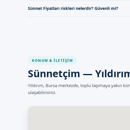
Sünnet Fiyatları, profesyonel ekip ve hijyen standartları 
Sünnet Fiyatları riskleri nelerdir? Güvenli mi?
Sünnet Fiyatları, uzman doktorlarımız tarafından güvenli
KONUM & İLETIŞIM
Sünnetçim — Yıldırı
Yıldırım, Bursa merkezde, toplu taşımaya yakın k
ulaşabilirsiniz.