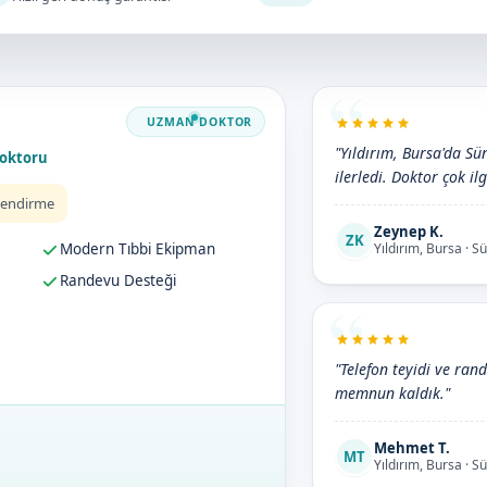
"Yıldırım, Bursa'da Sün
Doktoru
ilerledi. Doktor çok ilg
lendirme
Zeynep K.
ZK
Modern Tıbbi Ekipman
Yıldırım, Bursa · Sü
Randevu Desteği
"Telefon teyidi ve rand
memnun kaldık."
Mehmet T.
MT
Yıldırım, Bursa · Sü