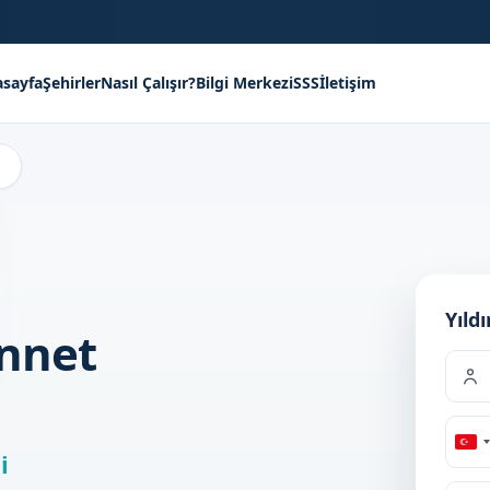
sayfa
Şehirler
Nasıl Çalışır?
Bilgi Merkezi
SSS
İletişim
Yıld
ünnet
Tu
i
+9