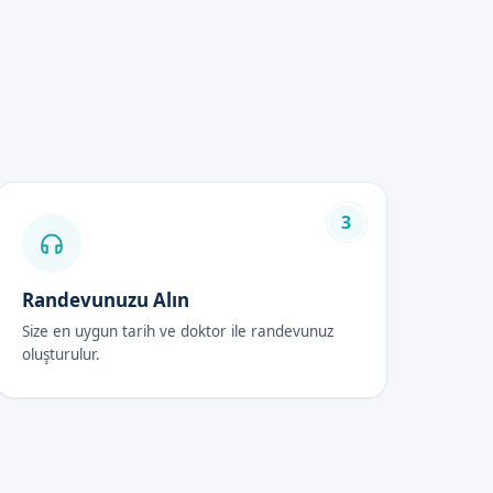
3
lik göstermektedir. Ailelerin
 ulaşabilirsiniz.
Randevunuzu Alın
Size en uygun tarih ve doktor ile randevunuz
oluşturulur.
ık hissi için doktor önerileri