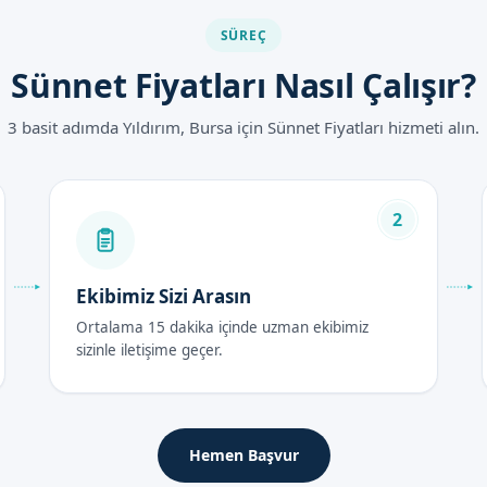
vantajları
SÜREÇ
dan güvenli bir şekilde gerçekleştirilir.
Sünnet Fiyatları Nasıl Çalışır?
da yapılmaktadır.
arın konforunu ön planda tutar.
3 basit adımda Yıldırım, Bursa için Sünnet Fiyatları hizmeti alın.
cuklar kısa sürede normal yaşantısına dönebilir.
e ailelerin ihtiyacına uygun çözümler sunarız.
026
2
nnet Fiyatları, yapılan işlemin türüne ve ek hizmetlere göre değişik
ekler sunduğumuz için, detaylı bilgi için randevu formumuzdan bize
Ekibimiz Sizi Arasın
Ortalama 15 dakika içinde uzman ekibimiz
onrası Bakım Rehberi
sizinle iletişime geçer.
kım, iyileşme sürecini hızlandırır ve olası komplikasyonları önler.
Hemen Başvur
dinlenmesi ve hareketlerinin kısıtlanması önemlidir. Ağrı ve rahatsızl