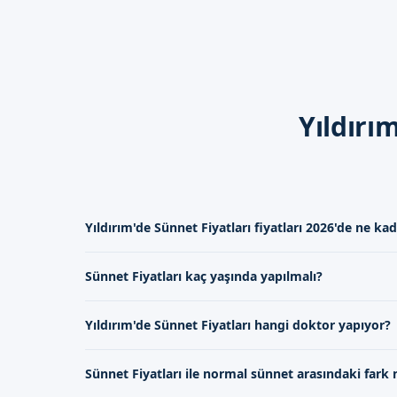
dikkate alınmalıdır.
İyileşme Süreci
Genellikle sünnetten sonra 7-1
yapılması önerilir.
Yıldırı
Dikkat Edilmesi Gerekenl
Yara yerinin temizliği ve hi
Ağrı kesici kullanımı doktor
İyileşme sürecinde çocuklar
Yıldırım'de Sünnet Fiyatları fiyatları 2026'de ne ka
Bursa Yıldırım'de S
2026 yılında Yıldırım'de Sünnet Fiyatları, yapılan işlemin
Sünnet Fiyatları kaç yaşında yapılmalı?
göstermektedir.
Uzman kadromuz ile çocukların
formumuzdan ulaşabilirsiniz.
Yıldırım'de Sünnet Fiyatları, genellikle 1-5 yaş arasında 
Yıldırım'de Sünnet Fiyatları hangi doktor yapıyor?
Yıldırım'de Sünnet Fiyatları, uzman doktorlarımız tarafı
Sünnet Fiyatları ile normal sünnet arasındaki fark 