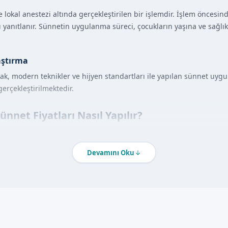
 lokal anestezi altında gerçekleştirilen bir işlemdir. İşlem öncesind
arı yanıtlanır. Sünnetin uygulanma süreci, çocukların yaşına ve sağl
aştırma
k, modern teknikler ve hijyen standartları ile yapılan sünnet uygu
erçekleştirilmektedir.
ünnet Fiyatları Nasıl Yapılır?
 gerçekleştirilir:
Devamını Oku
le ile bir ön görüşme yapılır.
leri tamamlanır.
ır.
yenik bir ortamda sünnet işlemini gerçekleştirir.
m ve iyileşme süreci hakkında bilgi verilir.