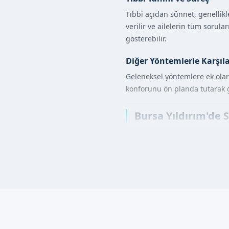
Tıbbi açıdan sünnet, genellikle
verilir ve ailelerin tüm sorul
gösterebilir.
Diğer Yöntemlerle Karşıl
Geleneksel yöntemlere ek olara
konforunu ön planda tutarak g
Bursa Yıldırım'de S
Sünnet işlemi, belirli adımlarla
İlk olarak, çocuk ve ai
Gerekli sağlık kontrol
Lokal anestezi uygulan
Uzman doktorumuz, hij
İşlem sonrasında, bakı