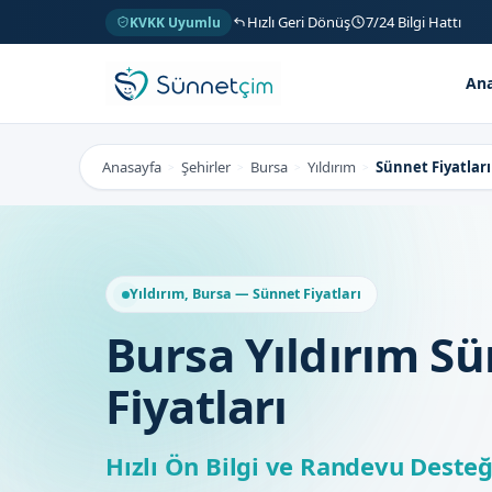
Hızlı Geri Dönüş
7/24 Bilgi Hattı
KVKK Uyumlu
Ana
Anasayfa
Şehirler
Bursa
Yıldırım
Sünnet Fiyatları
>
>
>
>
Yıldırım, Bursa — Sünnet Fiyatları
Bursa Yıldırım S
Fiyatları
Hızlı Ön Bilgi ve Randevu Desteğ