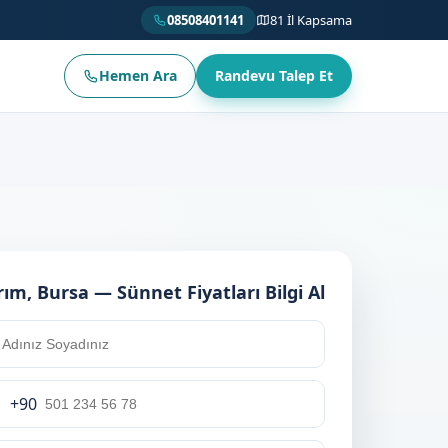
08508401141
81 İl Kapsama
Hemen Ara
Randevu Talep Et
ırım, Bursa — Sünnet Fiyatları Bilgi Al
+90
rkey
0