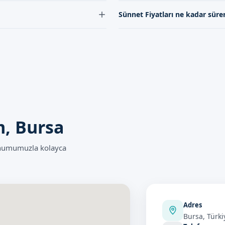
ile yapılmaktadır.
Yıldırım'de Sünnet Fiyatları için ra
Sünnet Fiyatları ne kadar süre
 bir şekilde yapılmaktadır.
Yıldırım'de Sünnet Fiyatları işlemi
m, Bursa
onumumuzla kolayca
Adres
Bursa, Türki