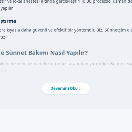
stir ve lokal anestezi altında gerçekleştirilir. Bu processo, uzman
yapılır.
aştırma
re kıyasla daha güvenli ve efektif bir yöntemdir. Biz, Sünnetçim ol
ruz.
e Sünnet Bakımı Nasıl Yapılır?
kımı hizmeti, uzman doktorumuz tarafından yürütülür. Bu proceso, l
rilir.
tarafından muayene yapılır ve sonra sünnet bakımı uygulanır. Bu p
Devamını Oku
ntajları
a uygulanır
dan yürütülür