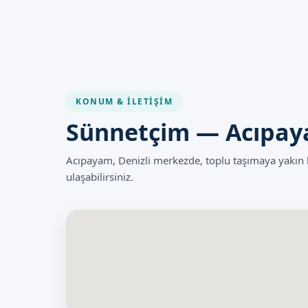
Denizli Acıpayam'd
Denizli Acıpayam'da sünnet b
ulaşabilirsiniz. İletişim kanall
Randevu formumuzdan bize ulaşa
KONUM & İLETIŞIM
Sünnetçim — Acıpaya
Acıpayam, Denizli merkezde, toplu taşımaya yakı
ulaşabilirsiniz.