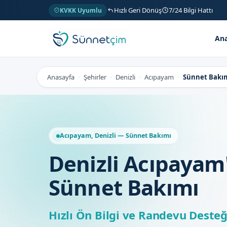
Hızlı Geri Dönüş
7/24 Bilgi Hattı
KVKK Uyumlu
Ana
Anasayfa
Şehirler
Denizli
Acıpayam
Sünnet Bakı
>
>
>
>
Acıpayam, Denizli — Sünnet Bakımı
Denizli Acıpayam
Sünnet Bakımı
Hızlı Ön Bilgi ve Randevu Desteğ