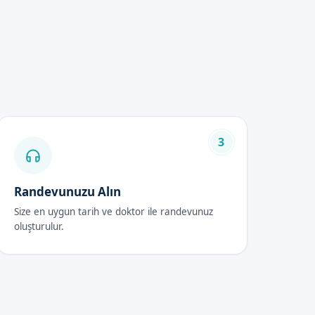
izmet veriyoruz.
.
3
tülür ve hijyenik ortamda
Randevunuzu Alın
Size en uygun tarih ve doktor ile randevunuz
oluşturulur.
ikte yürütüyoruz.
man kadromuzla birlikte