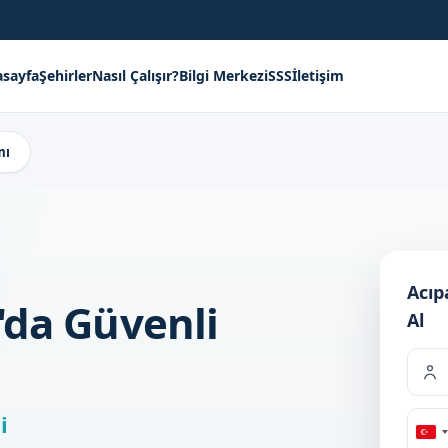
sayfa
Şehirler
Nasıl Çalışır?
Bilgi Merkezi
SSS
İletişim
mı
Acıp
'da Güvenli
Al
i
Tu