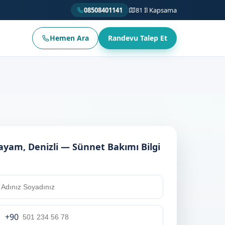
08508401141
81 İl Kapsama
Hemen Ara
Randevu Talep Et
ayam, Denizli — Sünnet Bakımı Bilgi
+90
rkey