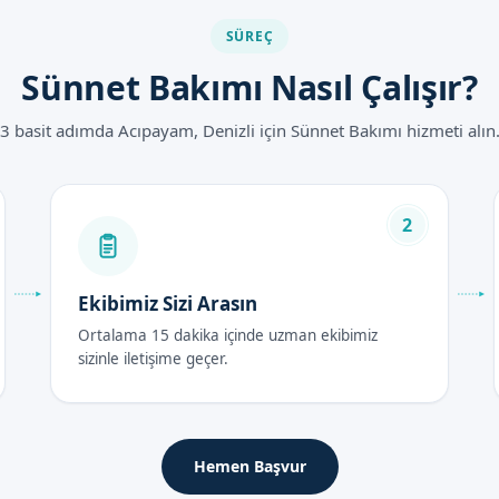
timi ve bakımı için önemlidir
SÜREÇ
tları 2026
Sünnet Bakımı Nasıl Çalışır?
yılında güncellenmiştir. Biz, Sünnetçim olarak, en uygun fiyatlarla h
3 basit adımda Acıpayam, Denizli için Sünnet Bakımı hizmeti alın
rası Bakım Rehberi
2
saat, çok önemlidir. Bu proceso, uzman doktorumuz tarafından yürü
Ekibimiz Sizi Arasın
Ortalama 15 dakika içinde uzman ekibimiz
sizinle iletişime geçer.
 ağrısızdır. Biz, Sünnetçim olarak, bu süreci uzman kadromuzla birl
er
ylere dikkat edilmesi gerekir. Biz, Sünnetçim olarak, bu süreci uz
Hemen Başvur