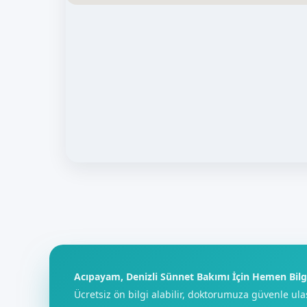
Acıpayam, Denizli Sünnet Bakımı İçin Hemen Bilgi
Ücretsiz ön bilgi alabilir, doktorumuza güvenle ula