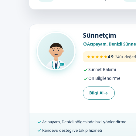
Doktorumuz
Sünnetçim
Acıpayam, Denizli Sünn
4.9
· 240+ değer
Sünnet Bakımı
Ön Bilgilendirme
Bilgi Al
Acıpayam, Denizli bölgesinde hızlı yönlendirme
Randevu desteği ve takip hizmeti