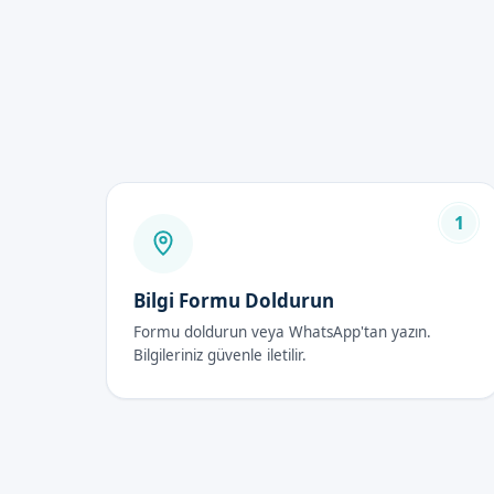
Erkek çocukların sünnet eği
Sünnet Bakımı Fiya
Sünnet bakımı fiyatları, 2026 
Sünnet Bakımı Son
1
İlk 48 Saat
Sünnet bakımı sonrası ilk 48 
yapılır.
Bilgi Formu Doldurun
Formu doldurun veya WhatsApp'tan yazın.
İyileşme Süreci
Bilgileriniz güvenle iletilir.
İyileşme süreci, kısa sürer ve
Dikkat Edilmesi Gerekenl
Sünnet bakımı sonrası, bazı şe
yürütüyoruz.