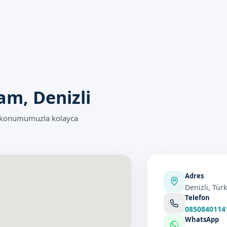
e Sizi Bekliyoruz
akımı hizmeti sunan Sünnetçim olarak, sizleri bekliyoruz. Randev
arımızdan da bilgi alabilirsiniz.
bilirsiniz. İletişim kanallarımızdan da bilgi alabilirsiniz.
m, Denizli
n konumumuzla kolayca
Adres
Denizli, Türk
Telefon
0850840114
WhatsApp