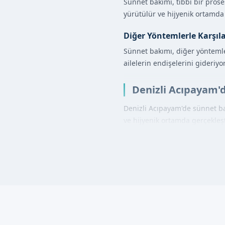
Sünnet bakımı, tıbbi bir prose
yürütülür ve hijyenik ortamda 
Diğer Yöntemlerle Karşıl
Sünnet bakımı, diğer yöntemle
ailelerin endişelerini gideriyo
Denizli Acıpayam'd
Denizli Acıpayam'de sünnet ba
ve hijyenik ortamda gerçekleşti
İlk olarak, uzman doktorumuz 
ağrısızdır.
Sünnet Bakımı Ava
Güvenli ve hijyenik ortamd
Uzman doktorumuz tarafın
Ağrısız ve kısa sürelidir