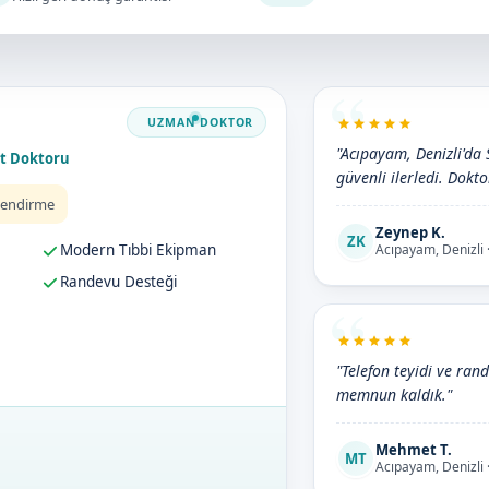
"Acıpayam, Denizli'da 
et Doktoru
güvenli ilerledi. Doktor
lendirme
Zeynep K.
ZK
Modern Tıbbi Ekipman
Acıpayam, Denizli 
Randevu Desteği
"Telefon teyidi ve ran
memnun kaldık."
Mehmet T.
MT
Acıpayam, Denizli 