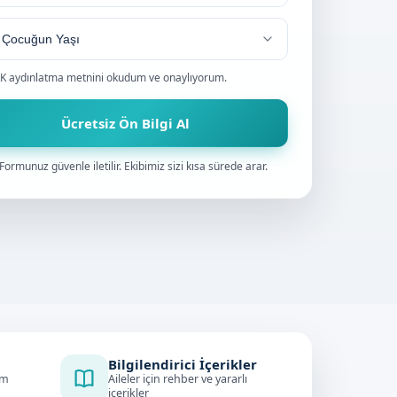
0
K aydınlatma metnini
okudum ve onaylıyorum.
Ücretsiz Ön Bilgi Al
Formunuz güvenle iletilir. Ekibimiz sizi kısa sürede arar.
Bilgilendirici İçerikler
im
Aileler için rehber ve yararlı
içerikler