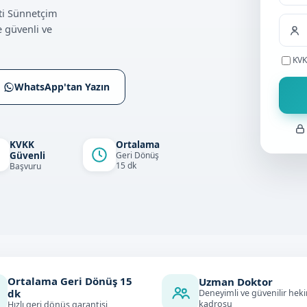
+9
ti Sünnetçim
 güvenli ve
KVK
WhatsApp'tan Yazın
KVKK
Ortalama
Güvenli
Geri Dönüş
15 dk
Başvuru
Ortalama Geri Dönüş
15
Uzman Doktor
dk
Deneyimli ve güvenilir hek
kadrosu
Hızlı geri dönüş garantisi