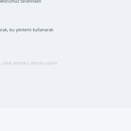
 doktorumuz tarafından
arak, bu yöntemi kullanarak
okal anestezi altında yapılır
roceso, kısa sürer ve