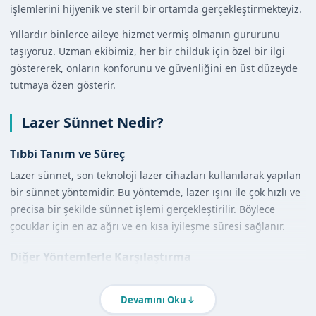
işlemlerini hijyenik ve steril bir ortamda gerçekleştirmekteyiz.
Yıllardır binlerce aileye hizmet vermiş olmanın gururunu
taşıyoruz. Uzman ekibimiz, her bir childuk için özel bir ilgi
göstererek, onların konforunu ve güvenliğini en üst düzeyde
tutmaya özen gösterir.
Lazer Sünnet Nedir?
Tıbbi Tanım ve Süreç
Lazer sünnet, son teknoloji lazer cihazları kullanılarak yapılan
bir sünnet yöntemidir. Bu yöntemde, lazer ışını ile çok hızlı ve
precisa bir şekilde sünnet işlemi gerçekleştirilir. Böylece
çocuklar için en az ağrı ve en kısa iyileşme süresi sağlanır.
Diğer Yöntemlerle Karşılaştırma
Lazer sünnet, diğer sünnet yöntemlerine göre daha az
kanama ve daha nhanh bir iyileşme süreci sunar. Ayrıca, lazer
Devamını Oku
sünnet sırasında lokal anestezi uygulanabileceği için