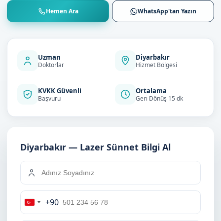
Hemen Ara
WhatsApp'tan Yazın
Uzman
Diyarbakır
Doktorlar
Hizmet Bölgesi
KVKK Güvenli
Ortalama
Başvuru
Geri Dönüş 15 dk
Diyarbakır — Lazer Sünnet Bilgi Al
+90
Turkey
+90