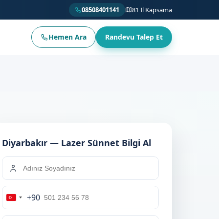
08508401141
81 İl Kapsama
Hemen Ara
Randevu Talep Et
Diyarbakır — Lazer Sünnet Bilgi Al
+90
Turkey
+90