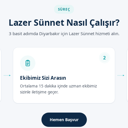
ları 2026
SÜREÇ
lında uzmanlık ve hizmet kalitesine göre değişebilir. Fiyat bilgisi 
Lazer Sünnet Nasıl Çalışır?
3 basit adımda Diyarbakır için Lazer Sünnet hizmeti alın.
ası Bakım Rehberi
2
erisinde hasta hijyenik ortamda tutulmalıdır.
Ekibimiz Sizi Arasın
 hafta sürer. Bu süre zarfında hasta, doktorumuzun tavsiyelerine uy
Ortalama 15 dakika içinde uzman ekibimiz
sizinle iletişime geçer.
er
et bölgesine dikkat etmesi ve doktorumuzun tavsiyelerine uyması 
izi Bekliyoruz
Hemen Başvur