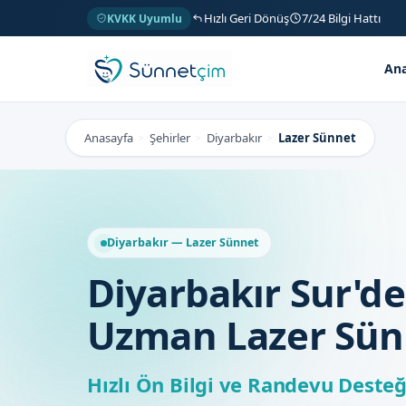
Hızlı Geri Dönüş
7/24 Bilgi Hattı
KVKK Uyumlu
Ana
Anasayfa
Şehirler
Diyarbakır
Lazer Sünnet
>
>
>
Diyarbakır — Lazer Sünnet
Diyarbakır Sur'de
Uzman Lazer Sün
Hızlı Ön Bilgi ve Randevu Desteğ