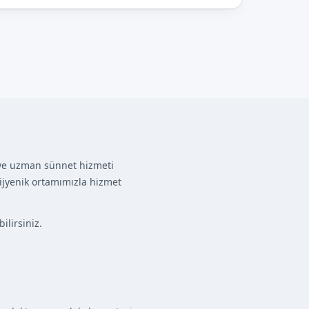
i ve uzman sünnet hizmeti
ijyenik ortamımızla hizmet
lirsiniz.