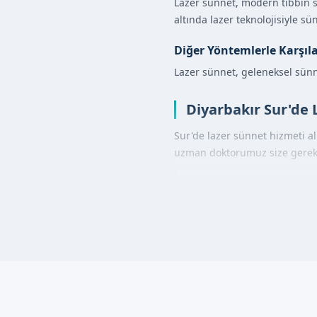
Lazer sünnet, modern tıbbın s
altında lazer teknolojisiyle sün
Diğer Yöntemlerle Karşıl
Lazer sünnet, geleneksel sünne
Diyarbakır Sur'de 
Sur'de lazer sünnet hizmeti a
uzman doktorumuz size gerekli
İşlem esnasında lokal anestez
Lazer Sünnet Avant
Daha az kanama riski
Daha hızlı iyileşme süreci
Daha az ağrı
Güvenli ve steril ortam