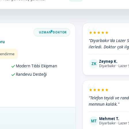
"Diyarbakır'da Lazer S
oru
ilerledi. Doktor çok ilg
lendirme
Zeynep K.
ZK
Modern Tıbbi Ekipman
Diyarbakır · Lazer
Randevu Desteği
"Telefon teyidi ve rand
memnun kaldık."
Mehmet T.
MT
Diyarbakır · Lazer