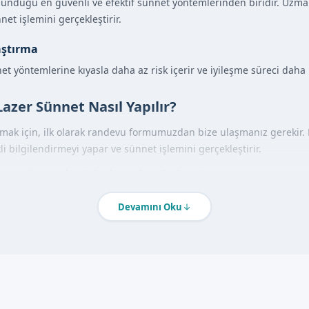
unduğu en güvenli ve efektif sünnet yöntemlerinden biridir. Uzma
net işlemini gerçekleştirir.
aştırma
t yöntemlerine kıyasla daha az risk içerir ve iyileşme süreci daha h
Lazer Sünnet Nasıl Yapılır?
lmak için, ilk olarak randevu formumuzdan bize ulaşmanız gerekir.
 bilgilendirmeyi yapar ve sünnet işlemini gerçekleştirir.
i uygulanır ve hasta herhangi bir ağrı hissetmez.
Devamını Oku
ajları