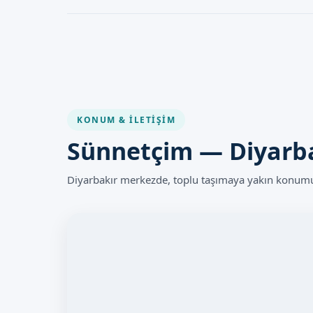
avantajlara sahiptir. Doktorumuz, hasta için en uygun yö
Lazer Sünnet işlemleri genellikle güvenlidir. Ancak her t
riskler bulunabilir. Doktorumuz, hasta için gerekli tüm ö
sonrasında hasta güvenliğini sağlar.
KONUM & İLETIŞIM
Sünnetçim — Diyarb
Diyarbakır merkezde, toplu taşımaya yakın konumum