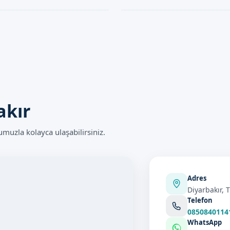
ntemi belirler.
Ekibimiz, randevu alma işlemlerini
ıbbi işlemde olduğu gibi, bazı
Lazer Sünnet işleminin süresi, has
nlemleri alır ve işlem sırasında ve
dakika arasında sürer. Doktorumuz,
süresini belirler.
akır
uzla kolayca ulaşabilirsiniz.
Adres
Diyarbakır, 
Telefon
0850840114
WhatsApp