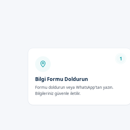
Lazer Sünnet Fiyat
Lazer sünnet fiyatları 2026 yı
ulaşabilirsiniz.
Lazer Sünnet Sonr
İlk 48 Saat
1
İşlemden sonra, ilk 48 saat iç
İyileşme Süreci
Bilgi Formu Doldurun
İyileşme süreci genellikle 1-2
Formu doldurun veya WhatsApp'tan yazın.
Bilgileriniz güvenle iletilir.
Dikkat Edilmesi Gerekenl
İşlemden sonra, hastanın sünn
Diyarbakır Sur'de S