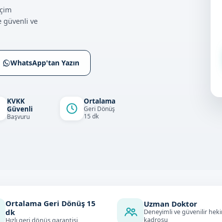
tçim
 güvenli ve
WhatsApp'tan Yazın
KVKK
Ortalama
Güvenli
Geri Dönüş
15 dk
Başvuru
Ortalama Geri Dönüş
15
Uzman Doktor
dk
Deneyimli ve güvenilir hek
kadrosu
Hızlı geri dönüş garantisi