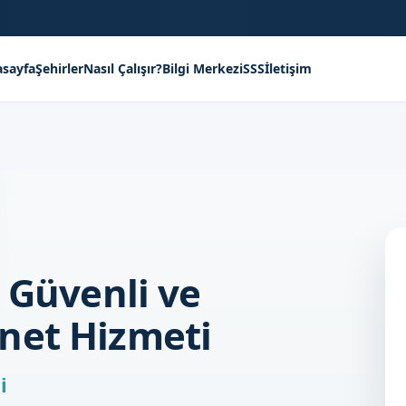
sayfa
Şehirler
Nasıl Çalışır?
Bilgi Merkezi
SSS
İletişim
 Güvenli ve
net Hizmeti
i