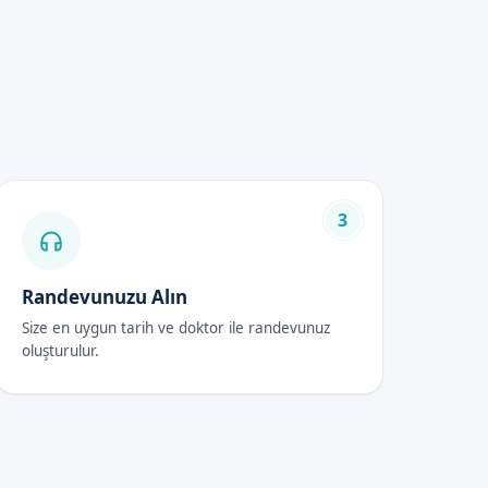
için, randevu formumuzdan bize
3
Randevunuzu Alın
malıdır.
Size en uygun tarih ve doktor ile randevunuz
oluşturulur.
gerekir.