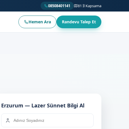
08508401141
81 İl Kapsama
Hemen Ara
Randevu Talep Et
Erzurum — Lazer Sünnet Bilgi Al