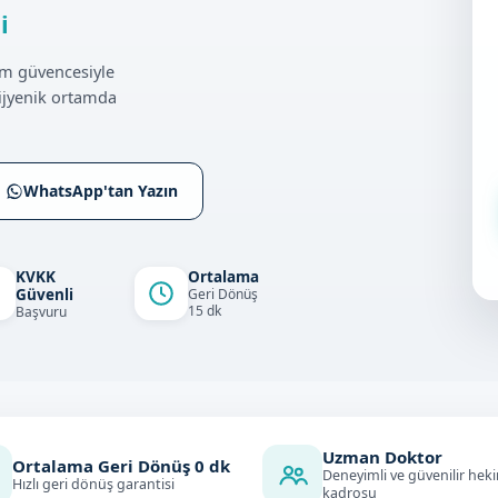
i
im güvencesiyle
ijyenik ortamda
WhatsApp'tan Yazın
KVKK
Ortalama
Güvenli
Geri Dönüş
15 dk
Başvuru
Uzman Doktor
Ortalama Geri Dönüş
0
dk
Deneyimli ve güvenilir hek
Hızlı geri dönüş garantisi
kadrosu