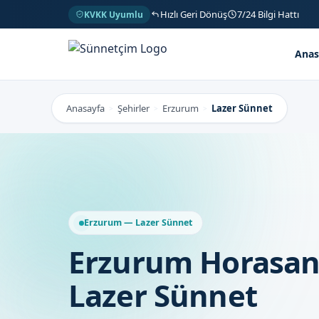
Hızlı Geri Dönüş
7/24 Bilgi Hattı
KVKK Uyumlu
Anas
Anasayfa
Şehirler
Erzurum
Lazer Sünnet
>
>
>
Erzurum — Lazer Sünnet
Erzurum Horasan
Lazer Sünnet