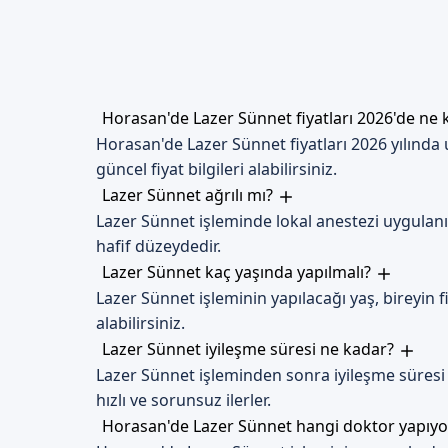
oluşabilecekPossible komplikas
İyileşme Süreci
İyileşme süreci, genellikle 7
Horasan'de Lazer Sünnet fiyatları 2026'de ne
Dikkat Edilmesi Gerekenl
Horasan'de Lazer Sünnet fiyatları 2026 yılınd
İyileşme süreci sırasında, cer
güncel fiyat bilgileri alabilirsiniz.
Lazer Sünnet ağrılı mı?
Erzurum Horasan'de
Lazer Sünnet işleminde lokal anestezi uygulanır,
hafif düzeydedir.
Erzurum Horasan'da Lazer Sünn
Lazer Sünnet kaç yaşında yapılmalı?
formumuzdan bize ulaşabilirsini
Lazer Sünnet işleminin yapılacağı yaş, bireyin
alabilirsiniz.
Lazer Sünnet iyileşme süresi ne kadar?
Lazer Sünnet işleminden sonra iyileşme süresi 
hızlı ve sorunsuz ilerler.
Horasan'de Lazer Sünnet hangi doktor yapıy