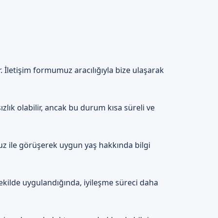
ip ve kontrol yapılır.
İletişim formumuz aracılığıyla bize ulaşarak
matları verir.
zlık olabilir, ancak bu durum kısa süreli ve
ikli olur. Randevu
kalabiliriz.
muz ile görüşerek uygun yaş hakkında bilgi
ekilde uygulandığında, iyileşme süreci daha