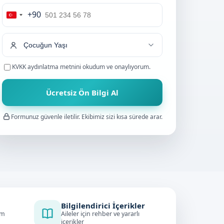
+90
Turkey
+90
KVKK aydınlatma metnini
okudum ve onaylıyorum.
Ücretsiz Ön Bilgi Al
Formunuz güvenle iletilir. Ekibimiz sizi kısa sürede arar.
Bilgilendirici İçerikler
im
Aileler için rehber ve yararlı
içerikler