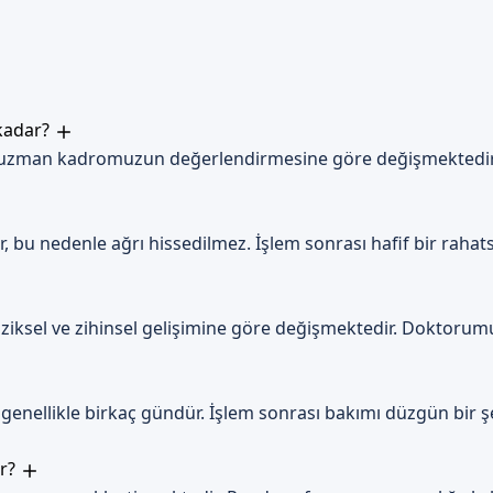
yonları önlemek için gerekli önlemleri alır.
-10 gün sürer. Bu dönemde, uzman doktorumuz tarafından düzenli tak
 kadar?
er
a uzman kadromuzun değerlendirmesine göre değişmektedir. 
tain önlemler alınmalıdır. Uzman doktorumuz, bu konuda gerekli tali
 Sizi Bekliyoruz
 bu nedenle ağrı hissedilmez. İşlem sonrası hafif bir rahatsı
et hizmeti sunarken, her zaman sizlerin sağlığı ve güvenliği öncel
z. İletişim kanallarımız aracılığıyla, her zaman sizlerle iletişimde 
 fiziksel ve zihinsel gelişimine göre değişmektedir. Doktoru
genellikle birkaç gündür. İşlem sonrası bakımı düzgün bir ş
or?