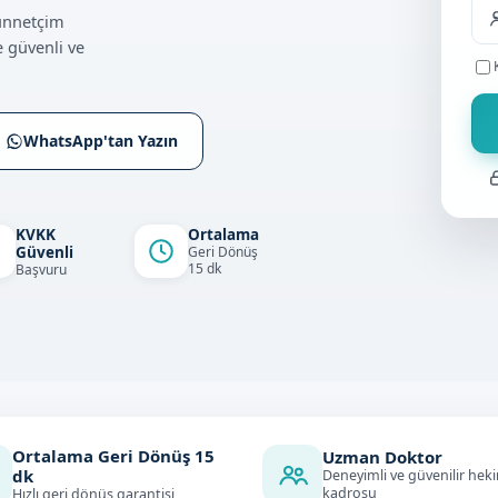
Sünnetçim
 güvenli ve
WhatsApp'tan Yazın
KVKK
Ortalama
Güvenli
Geri Dönüş
15 dk
Başvuru
Ortalama Geri Dönüş
15
Uzman Doktor
dk
Deneyimli ve güvenilir hek
kadrosu
Hızlı geri dönüş garantisi