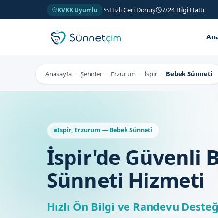
Hızlı Geri Dönüş
7/24 Bilgi Hattı
KVKK Uyumlu
Ana
Anasayfa
Şehirler
Erzurum
İspir
Bebek Sünneti
>
>
>
>
İspir, Erzurum — Bebek Sünneti
İspir'de Güvenli 
Sünneti Hizmeti
Hızlı Ön Bilgi ve Randevu Desteğ