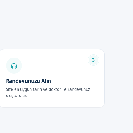
eti hizmeti almak isteyen
3
Randevunuzu Alın
Size en uygun tarih ve doktor ile randevunuz
oluşturulur.
erin sünnet bölgesini temiz
i temiz tutmak ve nécessaire