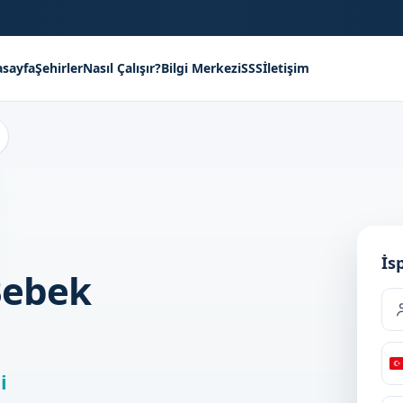
sayfa
Şehirler
Nasıl Çalışır?
Bilgi Merkezi
SSS
İletişim
İs
Bebek
i