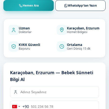
Hemen Ara
WhatsApp'tan Yazın
Uzman
Karaçoban, Erzurum
Doktorlar
Hizmet Bölgesi
KVKK Güvenli
Ortalama
Başvuru
Geri Dönüş 15 dk
Karaçoban, Erzurum — Bebek Sünneti
Bilgi Al
+90
Turkey