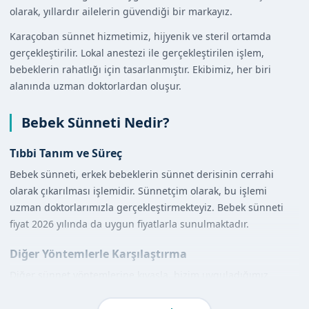
olarak, yıllardır ailelerin güvendiği bir markayız.
Karaçoban sünnet hizmetimiz, hijyenik ve steril ortamda
gerçekleştirilir. Lokal anestezi ile gerçekleştirilen işlem,
bebeklerin rahatlığı için tasarlanmıştır. Ekibimiz, her biri
alanında uzman doktorlardan oluşur.
Bebek Sünneti Nedir?
Tıbbi Tanım ve Süreç
Bebek sünneti, erkek bebeklerin sünnet derisinin cerrahi
olarak çıkarılması işlemidir. Sünnetçim olarak, bu işlemi
uzman doktorlarımızla gerçekleştirmekteyiz. Bebek sünneti
fiyat 2026 yılında da uygun fiyatlarla sunulmaktadır.
Diğer Yöntemlerle Karşılaştırma
Diğer sünnet yöntemlerine kıyasla, bizim uyguladığımız
yöntem daha hızlı ve ağrısızdır. Klamp ve lazer sünnet
yöntemleri de mevcuttur ancak bizim yerel anestezi ile