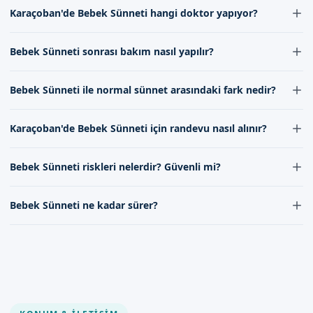
Bebek Sünneti后的 iyileşme süresi genellikle birkaç gün sürer.
önemlidir.
Karaçoban'de Bebek Sünneti hangi doktor yapıyor?
Bebeklerin iyileşme hızı ve süreci doktorumuzun talimatlarına
uyulmasıyla hızlanır, bu nedenle verilen talimatlara dikkat etmek
Karaçoban'de Bebek Sünneti işlemleri uzman doktorumuz
önemlidir.
Bebek Sünneti sonrası bakım nasıl yapılır?
tarafından yapılmaktadır. Doktorumuz, geniş deneyim ve
uzmanlık sahibi bir hekimdir ve bebeklerin sağlığı için gerekli tüm
Bebek Sünneti sonrası bakım, iyileşme sürecini hızlandırmak için
önlemleri alır.
Bebek Sünneti ile normal sünnet arasındaki fark nedir?
önemlidir. Doktorumuzun talimatlarına uyarak, bebeklerin
temizliğine ve konforuna dikkat etmek, iyileşmeyi hızlandırır.
Bebek Sünneti ve normal sünnet arasındaki fark, özellikle yaş
Karaçoban'de Bebek Sünneti için randevu nasıl alınır?
grubu ve işlem tekniklerindedir. Bebek Sünneti, daha küçük yaşta
yapılan bir işlemdir ve farklı bir teknik gerektirebilir.
Karaçoban'de Bebek Sünneti için randevu, randevu formumuz
Bebek Sünneti riskleri nelerdir? Güvenli mi?
aracılığıyla veya iletişim kanallarımız üzerinden alınabilir. Randevu
alırken, bebeklerin bilgilerini ve tercih ettiğiniz tarihi bildirmeniz
Bebek Sünneti, uzman ellere bırakıldığında güvenli bir işlemdir.
yeterlidir.
Bebek Sünneti ne kadar sürer?
Ancak her tıbbi işlem gibi, bazı riskler olabilir. Bunlar, doktorumuz
tarafından önceden değerlendirilir ve gerekli önlemler alınır.
Bebek Sünneti işleminin süresi, genellikle birkaç dakika sürer.
İşlem, hızlı ve güvenli bir şekilde gerçekleştirilir, böylece bebeğin
konforu korunur.