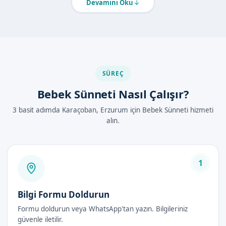
Devamını Oku
uyguladığımız yöntem, bebeklerin rahatlığı açısından daha
uygundur.
Erzurum Karaçoban'de Bebek Sünneti
Nasıl Yapılır?
SÜREÇ
İşlem, lokal anestezi altında gerçekleştirilir. Bebek önce
Bebek Sünneti Nasıl Çalışır?
muayene edilir, ardından lokal anestezi uygulanır. İşlem
sırasında bebek tamamen uykudadır. İşlem sonrası, bebek
3 basit adımda Karaçoban, Erzurum için Bebek Sünneti hizmeti
anestezi etkisinden çabuk çıkar ve normal aktivitelerine
alın.
dönebilir.
Bebek Sünneti Avantajları
1
İyileşme süreci kısa sürer.
Diğer sünnet yöntemlerine kıyasla daha az risk içerir.
Bilgi Formu Doldurun
Bebekler için ağrısız ve rahat bir süreç sunar.
Formu doldurun veya WhatsApp'tan yazın. Bilgileriniz
güvenle iletilir.