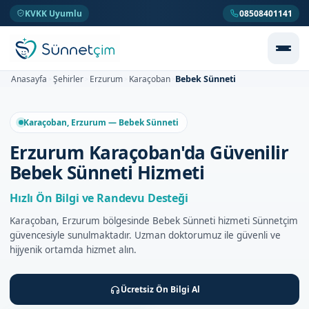
KVKK Uyumlu
08508401141
Bebek Sünneti
Anasayfa
Şehirler
Erzurum
Karaçoban
>
>
>
>
Karaçoban, Erzurum — Bebek Sünneti
Erzurum Karaçoban'da Güvenilir
Bebek Sünneti Hizmeti
Hızlı Ön Bilgi ve Randevu Desteği
Karaçoban, Erzurum bölgesinde Bebek Sünneti hizmeti Sünnetçim
güvencesiyle sunulmaktadır. Uzman doktorumuz ile güvenli ve
hijyenik ortamda hizmet alın.
Ücretsiz Ön Bilgi Al