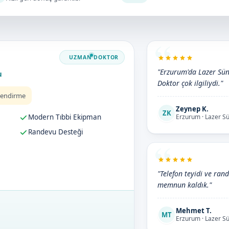
"Erzurum'da Lazer Sünn
u
Doktor çok ilgiliydi."
lendirme
Zeynep K.
ZK
Modern Tıbbi Ekipman
Erzurum · Lazer S
Randevu Desteği
"Telefon teyidi ve rand
memnun kaldık."
Mehmet T.
MT
Erzurum · Lazer S