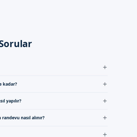
laçları düzenli olarak
Sorular
bilir. İletişim kanallarımız
andevu formumuzdan bize
 işlemdir. İşlem sırasında lokal anestezi uygulanır ve
e kadar?
ra hafif bir yanma hissi olabilir, ancak bu genellikle
ellikle 1-2 haftadır. Bu期间 hasta, doktorumuzun
ıl yapılır?
reci, hastanın genel sağlığına ve bakımına bağlı olarak
şme sürecini hızlandırır. Doktorumuzun önerilerine
 randevu nasıl alınır?
yapmak önemlidir. Ayrıca, doktorumuzun verdiği
andevu almak için randevu formumuz aracılığıyla
rken, iletişim kanallarımız aracılığıyla doktorumuzla