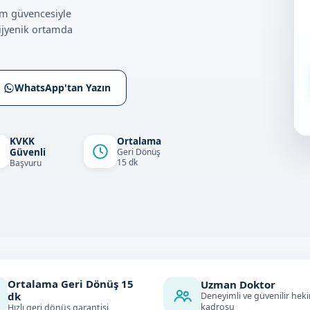
im güvencesiyle
ijyenik ortamda
WhatsApp'tan Yazın
KVKK
Ortalama
Güvenli
Geri Dönüş
15 dk
Başvuru
Ortalama Geri Dönüş
15
Uzman Doktor
dk
Deneyimli ve güvenilir hek
kadrosu
Hızlı geri dönüş garantisi