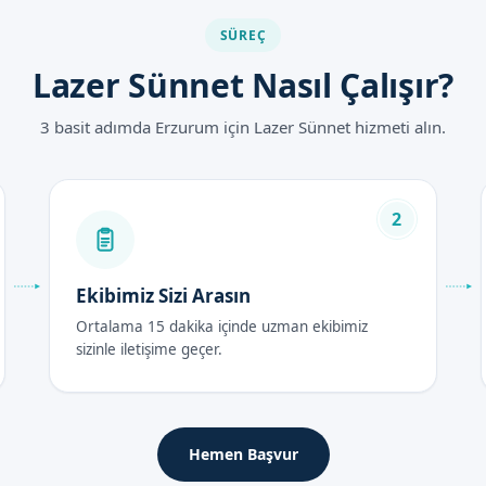
SÜREÇ
Lazer Sünnet Nasıl Çalışır?
bir yöntem
3 basit adımda Erzurum için Lazer Sünnet hizmeti alın.
ları 2026
ında Sünnetçim tarafından belirlenmiştir. Fiyatlarımız, hizmetimizin 
rlenmiştir. Randevu formumuzdan bize ulaşarak güncel fiyat bilgileri
2
ası Bakım Rehberi
Ekibimiz Sizi Arasın
Ortalama 15 dakika içinde uzman ekibimiz
çinde hasta, bol bol dinlenmeli ve sünnet bölgesine fazla baskı yapm
sizinle iletişime geçer.
Hemen Başvur
gün sürer. Bu süre zarfında hasta, sünnet bölgesine dikkat etmeli v