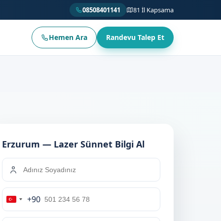
08508401141
81 İl Kapsama
Hemen Ara
Randevu Talep Et
Erzurum — Lazer Sünnet Bilgi Al
+90
Turkey
+90