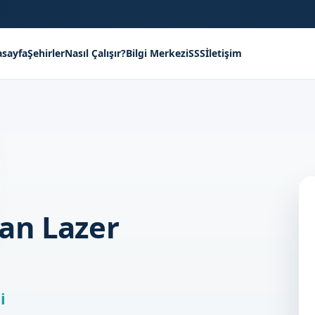
sayfa
Şehirler
Nasıl Çalışır?
Bilgi Merkezi
SSS
İletişim
an Lazer
i