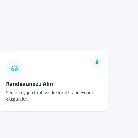
kalitesi ve güvencesi ile
 alabilirsiniz.
3
Randevunuzu Alın
Size en uygun tarih ve doktor ile randevunuz
amalıdır. Ayrıca, bol sıvı
oluşturulur.
e önerilen bakımı yapmalıdır.