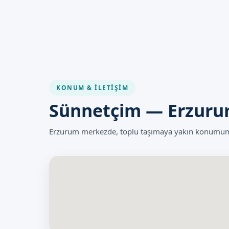
Lazer Sünnet riskleri çok düşük seviyededir. İşlem, uzm
güvenli ve etkili bir yöntemdir. Doktorumuz, olası riskle
önlemleri alır.
KONUM & İLETIŞIM
Sünnetçim — Erzur
Erzurum merkezde, toplu taşımaya yakın konumumuz