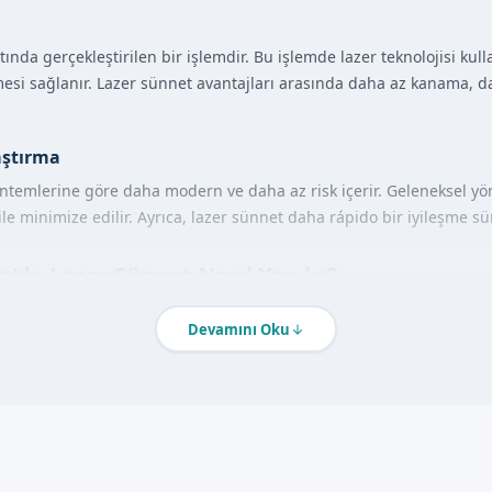
tında gerçekleştirilen bir işlemdir. Bu işlemde lazer teknolojisi kul
lmesi sağlanır. Lazer sünnet avantajları arasında daha az kanama, d
aştırma
öntemlerine göre daha modern ve daha az risk içerir. Geleneksel y
ile minimize edilir. Ayrıca, lazer sünnet daha rápido bir iyileşme sü
de Lazer Sünnet Nasıl Yapılır?
net işlemini gerçekleştirmek için uzman ekibimizle birlikte çalışıy
Devamını Oku
sta için mümkün olduğunca konforlu bir deneyim sağlanır. İşlem sür
k aktivitelerine dönebilir.
ajları