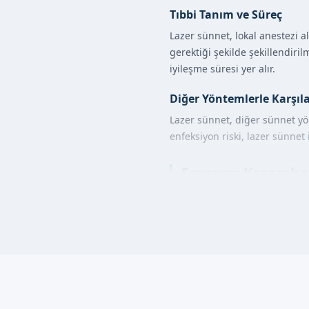
Tıbbi Tanım ve Süreç
Lazer sünnet, lokal anestezi al
gerektiği şekilde şekillendiri
iyileşme süresi yer alır.
Diğer Yöntemlerle Karşıl
Lazer sünnet, diğer sünnet y
enfeksiyon riski, lazer sünnet 
Erzurum Karaçoban'
Erzurum Karaçoban'da lazer sün
altında gerçekleştirilir ve ha
ve hasta aynı gün içinde günlü
Lazer Sünnet Avant
Daha az kanama