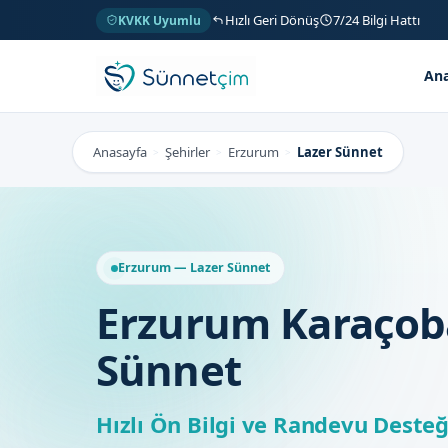
Hızlı Geri Dönüş
7/24 Bilgi Hattı
KVKK Uyumlu
Ana
Anasayfa
Şehirler
Erzurum
Lazer Sünnet
>
>
>
Erzurum — Lazer Sünnet
Erzurum Karaçob
Sünnet
Hızlı Ön Bilgi ve Randevu Desteğ