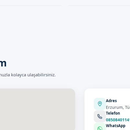
görüşebilirsiniz.
anların denetiminde yapıldığında
Lazer Sünnet işleminin süresi gene
ri en aza indirmek için tüm
ve işlem türü göre değişebilir. D
önceden bilgilendirir.
um
la kolayca ulaşabilirsiniz.
Adres
Erzurum, Tü
Telefon
0850840114
WhatsApp