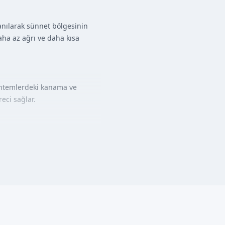
lanılarak sünnet bölgesinin
aha az ağrı ve daha kısa
öntemlerdeki kanama ve
reci sağlar.
oruz. İşlem, lokal anestezi
esi yaklaşık 10-15 dakika sürer