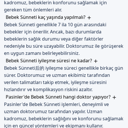
Erzurum Pasinler'de Sizi Bekliyoruz
kadromuz, bebeklerin konforunu sağlamak için
gereken tüm önlemleri alır.
Erzurum Pasinler'de bebek sünneti hizmeti sunuyoruz.
Bebek Sünneti kaç yaşında yapılmalı?
Randevu formumuzdan bize ulaşabilirsiniz. İletişim
Bebek Sünneti genellikle 7 ila 10 gün arasındaki
kanallarımız aracılığıyla, bebek sünneti hizmeti hakkında daha
bebekler için önerilir. Ancak, bazı durumlarda
detaylı bilgi alabilirsiniz. Randevu formumuzdan bize
bebeklerin sağlık durumu veya diğer faktörler
ulaşarak, bebek sünneti hizmeti hakkında bilgi alabilirsiniz.
nedeniyle bu süre uzayabilir. Doktorumuz ile görüşerek
en uygun zamanı belirleyebilirsiniz.
Bebek Sünneti iyileşme süresi ne kadar?
Bebek Sünneti后的 iyileşme süreci genellikle birkaç gün
sürer. Doktorumuz ve uzman ekibimiz tarafından
verilen talimatları takip etmek, iyileşme süresini
hızlandırır ve komplikasyon riskini azaltır.
Pasinler'de Bebek Sünneti hangi doktor yapıyor?
Pasinler'de Bebek Sünneti işlemleri, deneyimli ve
uzman doktorumuz tarafından yapılır. Uzman
kadromuz, bebeklerin sağlığını ve konforunu sağlamak
için en güncel yöntemleri ve ekipmanı kullanır.