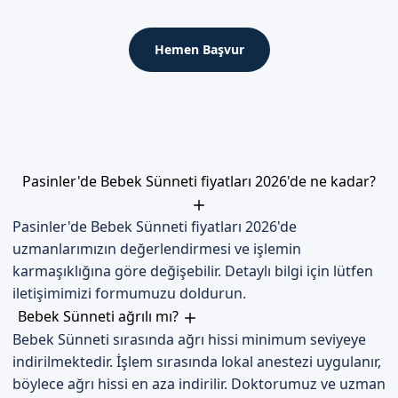
İlk 48 Saat
Hemen Başvur
Bebeğin sünnet bölgesinin temizlenmesi ve steril olması için
hijyenik önlemler alınmalıdır. Bebeğin ağrı kesici ilaçlar
kullanması gerekebilir.
İyileşme Süreci
Bebeğin iyileşme süreci, genellikle 7-10 gün sürer. Bu süre
Pasinler'de Bebek Sünneti fiyatları 2026'de ne kadar?
zarfında, bebeğin sünnet bölgesinin temizlenmesi ve steril
olması için hijyenik önlemler alınmalıdır.
Pasinler'de Bebek Sünneti fiyatları 2026'de
Dikkat Edilmesi Gerekenler
uzmanlarımızın değerlendirmesi ve işlemin
karmaşıklığına göre değişebilir. Detaylı bilgi için lütfen
Bebeğin sünnet bölgesinin temizlenmesi ve steril olması için
hijyenik önlemler alınmalıdır. Bebeğin ağrı kesici ilaçlar
iletişimimizi formumuzu doldurun.
kullanması gerekebilir. Ayrıca, bebeğin sünnet bölgesinin
Bebek Sünneti ağrılı mı?
kurumasını önlemek için, düzenli olarak suyla temizlenmesi
Bebek Sünneti sırasında ağrı hissi minimum seviyeye
gerekir.
indirilmektedir. İşlem sırasında lokal anestezi uygulanır,
böylece ağrı hissi en aza indirilir. Doktorumuz ve uzman