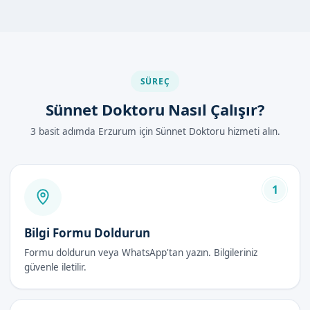
yaparak, işlemin güvenli bir şekilde gerçekleşmesini
sağlıyoruz.
Diğer Yöntemlerle Karşılaştırma
Sünnetçim olarak, sünnet işlemlerini modern yöntemlerle
SÜREÇ
gerçekleştirmekteyiz. Lokal anestezi altında klamp veya lazer
sünnet gibi yöntemler, çocuklarınızın acısız ve ağrısız bir
Sünnet Doktoru Nasıl Çalışır?
şekilde sünnet olmalarını sağlar.
3 basit adımda Erzurum için Sünnet Doktoru hizmeti alın.
Erzurum'de Sünnet Doktoru Nasıl
Yapılır?
1
Erzurum'de sünnet doktoru nasıl yapılır diyorsanız, Sünnetçim
olarak, işlemin aşamalarını以下 şekilde açıklıyoruz:
Bilgi Formu Doldurun
Öncelikle, çocukların sağlık kontrolleri yapılır.
Formu doldurun veya WhatsApp'tan yazın. Bilgileriniz
Daha sonra, lokal anestezi altında klamp veya lazer sünnet
güvenle iletilir.
gibi modern yöntemlerle işlemler gerçekleştirilir.
İşlemin ardından, çocukların bakımı ve iyileşme süreci için