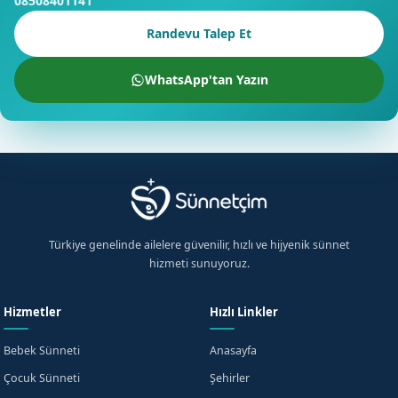
08508401141
Randevu Talep Et
WhatsApp'tan Yazın
×
Ücretsiz Bilgi Alın
Erzurum için hemen bilgi alın
Türkiye genelinde ailelere güvenilir, hızlı ve hijyenik sünnet
hizmeti sunuyoruz.
+90
Hizmetler
Hızlı Linkler
Turkey
+90
KVKK aydınlatma metnini
okudum, onaylıyorum.
Bebek Sünneti
Anasayfa
Çocuk Sünneti
Şehirler
Beni Arayın