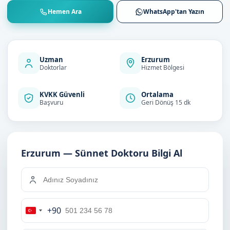
Hemen Ara
WhatsApp'tan Yazın
Uzman
Erzurum
Doktorlar
Hizmet Bölgesi
KVKK Güvenli
Ortalama
Başvuru
Geri Dönüş 15 dk
Erzurum — Sünnet Doktoru Bilgi Al
+90
Turkey
+90