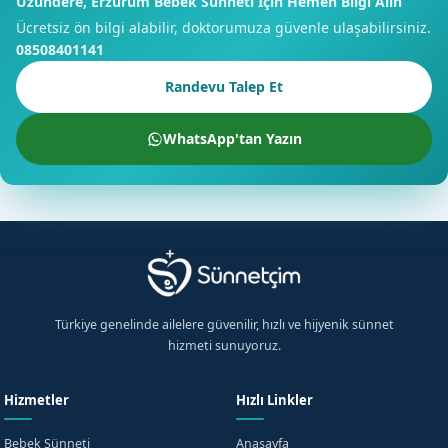
Uzundere, Erzurum Bebek Sünneti İçin Hemen Bilgi Alın
Ücretsiz ön bilgi alabilir, doktorumuza güvenle ulaşabilirsiniz.
08508401141
Randevu Talep Et
WhatsApp'tan Yazın
×
Ücretsiz Bilgi Alın
Türkiye genelinde ailelere güvenilir, hızlı ve hijyenik sünnet
Uzundere, Erzurum için hemen bilgi alın
hizmeti sunuyoruz.
Hizmetler
Hızlı Linkler
+90
Turkey
Bebek Sünneti
Anasayfa