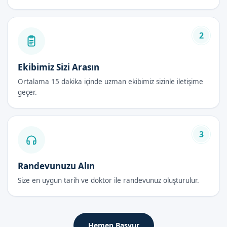
Uzman doktorlarımız tarafından yürütülür.
Çocuğun santé ve hijyenine katkıda bulunur.
2
Bebek Sünneti Fiyatları 2026
Bebek sünneti fiyatları 2026 yılında, birçok faktöre bağlı olarak
Ekibimiz Sizi Arasın
değişebilir. Ancak, Sünnetçim olarak sunduğumuz hizmetler,
Ortalama 15 dakika içinde uzman ekibimiz sizinle iletişime
her aileye uygun fiyat garantisi sunar. Randevu formumuzdan
geçer.
bize ulaşarak, daha详细 bilgi alabilirsiniz.
Bebek Sünneti Sonrası Bakım Rehberi
3
İlk 48 Saat
Bebek sünneti sonrası, ilk 48 saat içerisinde çocuğun durumu
Randevunuzu Alın
yakından takip edilmelidir. Sünnet bölgesinin temiz tutulması
Size en uygun tarih ve doktor ile randevunuz oluşturulur.
ve Necessary ilaçların düzenli olarak uygulanması önemlidir.
İyileşme Süreci
Hemen Başvur
İyileşme süreci, genellikle birkaç gün içinde tamamlanır.