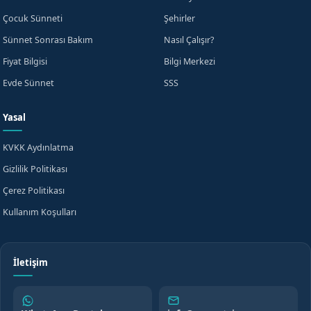
+90
Çocuk Sünneti
Şehirler
KVKK aydınlatma metnini
okudum, onaylıyorum.
Sünnet Sonrası Bakım
Nasıl Çalışır?
Beni Arayın
Fiyat Bilgisi
Bilgi Merkezi
Evde Sünnet
SSS
WhatsApp'tan Yazın
veya
Yasal
KVKK Aydınlatma
Gizlilik Politikası
Çerez Politikası
Kullanım Koşulları
İletişim