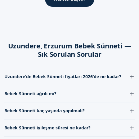
Ancak, çocuğun durumuna bağlı olarak bu süre uzayabilir.
Dikkat Edilmesi Gerekenler
Bebek sünneti sonrası, çocuğun sünnet bölgesine dikkat
edilmesi gerekir. Necessary ilaçların düzenli olarak
Uzundere, Erzurum Bebek Sünneti —
uygulanması ve sünnet bölgesinin temiz tutulması önemlidir.
Sık Sorulan Sorular
Erzurum Uzundere'de Sizi Bekliyoruz
Erzurum Uzundere'de bebek sünneti hizmeti almak isteyen
Uzundere'de Bebek Sünneti fiyatları 2026'de ne kadar?
aileler, randevu formumuzdan bize ulaşabilir. İletişim
kanallarımız aracılığıyla, daha詳細 bilgi alabilirsiniz.
Uzundere'de Bebek Sünneti fiyatları 2026'de deneyim ve
Bebek Sünneti ağrılı mı?
uzmanlığa göre değişkenlik göstermektedir. Ekibimiz ile iletişime
Sünnetçim olarak, yıllardır binlerce aileye hizmet vermenin
geçerek güncel fiyat bilgisi alabilirsiniz.
gururunu taşıyoruz.
Bebek Sünneti lokal anestezi ile yapıldığı için ağrı hissetmez.
Bebek Sünneti kaç yaşında yapılmalı?
Doktorumuz, bebeğinizin rahatlığı için gerekli önlemleri alır.
Randevu formumuzdan bize ulaşarak, bebek sünneti hizmeti
hakkında dahaetailed bilgi alabilirsiniz. İletişim kanallarımız
Bebek Sünneti genellikle 7-10 günlük bebeklerde yapılmaktadır.
Bebek Sünneti iyileşme süresi ne kadar?
aracılığıyla, her türlü sorunuzun cevabını bulabilirsiniz.
Ancak bu süre doktorunuzun değerlendirmesine göre değişebilir.