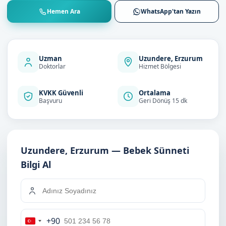
Hemen Ara
WhatsApp'tan Yazın
Uzman
Uzundere, Erzurum
Doktorlar
Hizmet Bölgesi
KVKK Güvenli
Ortalama
Başvuru
Geri Dönüş 15 dk
Uzundere, Erzurum — Bebek Sünneti
Bilgi Al
+90
Turkey