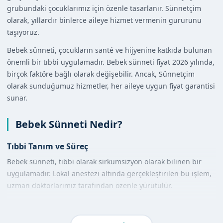
grubundaki çocuklarımız için özenle tasarlanır. Sünnetçim
olarak, yıllardır binlerce aileye hizmet vermenin gururunu
taşıyoruz.
Bebek sünneti, çocukların santé ve hijyenine katkıda bulunan
önemli bir tıbbi uygulamadır. Bebek sünneti fiyat 2026 yılında,
birçok faktöre bağlı olarak değişebilir. Ancak, Sünnetçim
olarak sunduğumuz hizmetler, her aileye uygun fiyat garantisi
sunar.
Bebek Sünneti Nedir?
Tıbbi Tanım ve Süreç
Bebek sünneti, tıbbi olarak sirkumsizyon olarak bilinen bir
uygulamadır. Lokal anestezi altında gerçekleştirilen bu işlem,
uzman doktorlarımız tarafından özenle yürütülür.
Diğer Yöntemlerle Karşılaştırma
Bebek sünneti, diğer sünnet yöntemlerine kıyasla daha