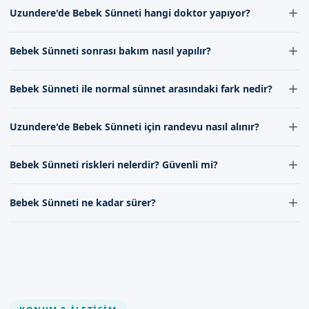
Bebek Sünneti后的 iyileşme süresi genellikle 7-10 gün sürer. Bu期
Uzundere'de Bebek Sünneti hangi doktor yapıyor?
間, doktorunuzun talimatlarına uymak önemlidir.
Uzundere'de Bebek Sünneti işlemini uzman kadromuz
Bebek Sünneti sonrası bakım nasıl yapılır?
gerçekleştirmektedir. Doktorumuz, deneyim ve uzmanlığa
sahiptir.
Bebek Sünneti sonrası bakım, iyileşmeyi hızlandırır. Doktorunuzun
Bebek Sünneti ile normal sünnet arasındaki fark nedir?
talimatlarına uymak ve gerekli önlemleri almak önemlidir.
Bebek Sünneti, özel olarak tasarlanmış aletlerle yapılır ve daha az
Uzundere'de Bebek Sünneti için randevu nasıl alınır?
ağrıya neden olur. Normal sünnet ise farklı yöntemlerle yapılabilir.
Uzundere'de Bebek Sünneti için randevu, randevu formumuz
Bebek Sünneti riskleri nelerdir? Güvenli mi?
aracılığıyla veya iletişimimiz kanallarımız üzerinden alınabilir.
Bebek Sünneti, tecrübeli bir doktor tarafından yapıldığında güvenli
Bebek Sünneti ne kadar sürer?
bir işlemdir. Ancak her cerrahi işleminde olduğu gibi bazı riskler
olabilir.
Bebek Sünneti işlemi genellikle 10-15 dakika sürer. Bu süre,
doktorunuzun değerlendirmesine göre değişebilir.