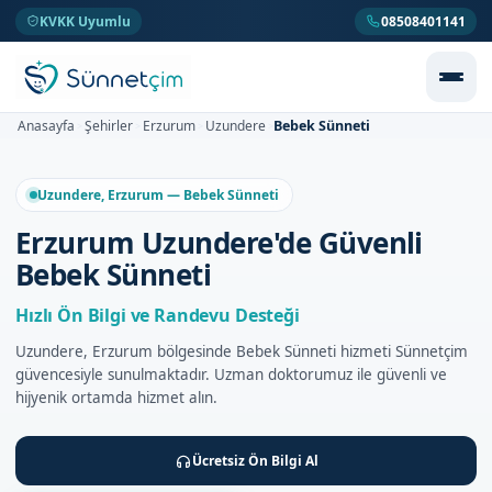
KVKK Uyumlu
08508401141
Bebek Sünneti
Anasayfa
Şehirler
Erzurum
Uzundere
>
>
>
>
Uzundere, Erzurum — Bebek Sünneti
Erzurum Uzundere'de Güvenli
Bebek Sünneti
Hızlı Ön Bilgi ve Randevu Desteği
Uzundere, Erzurum bölgesinde Bebek Sünneti hizmeti Sünnetçim
güvencesiyle sunulmaktadır. Uzman doktorumuz ile güvenli ve
hijyenik ortamda hizmet alın.
Ücretsiz Ön Bilgi Al