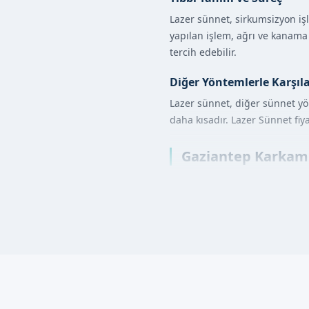
Lazer sünnet, sirkumsizyon işl
yapılan işlem, ağrı ve kanam
tercih edebilir.
Diğer Yöntemlerle Karşıl
Lazer sünnet, diğer sünnet yö
daha kısadır. Lazer Sünnet fiy
Gaziantep Karkamış
Lazer sünnet işleminin adımla
Hazırlandıktan sonra, lokal
Lazer cihazı, sirkumsizyon i
İşlem sırasında, kanama ve 
Randevu formumuzdan bize ula
Lazer Sünnet Avant