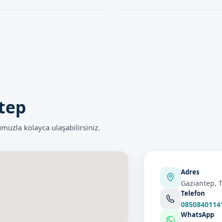
 gerçekleştirilir. İşlem sırasında
Lazer Sünnet işlemi genellikle 10-
i verecektir.
durumlarda değişebilir.
tep
uzla kolayca ulaşabilirsiniz.
Adres
Gaziantep, T
Telefon
0850840114
WhatsApp