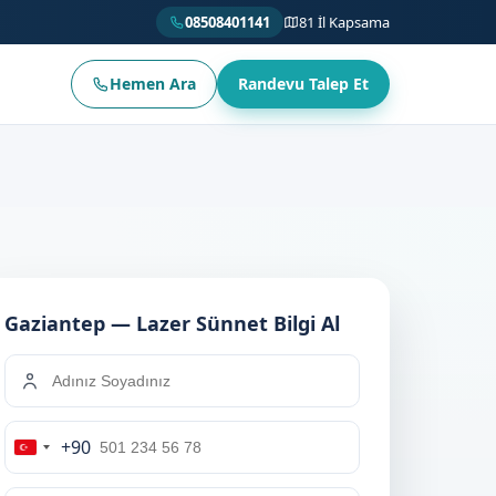
08508401141
81 İl Kapsama
Hemen Ara
Randevu Talep Et
Gaziantep — Lazer Sünnet Bilgi Al
+90
Turkey
+90