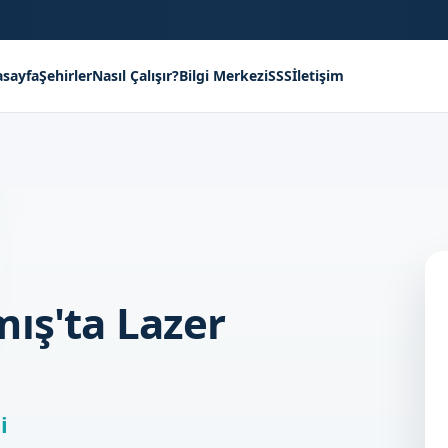
sayfa
Şehirler
Nasıl Çalışır?
Bilgi Merkezi
SSS
İletişim
ış'ta Lazer
i