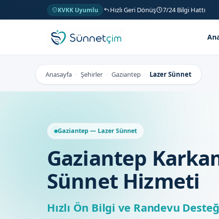
Hızlı Geri Dönüş
7/24 Bilgi Hattı
KVKK Uyumlu
Ana
Anasayfa
Şehirler
Gaziantep
Lazer Sünnet
>
>
>
Gaziantep — Lazer Sünnet
Gaziantep Karkam
Sünnet Hizmeti
Hızlı Ön Bilgi ve Randevu Desteğ