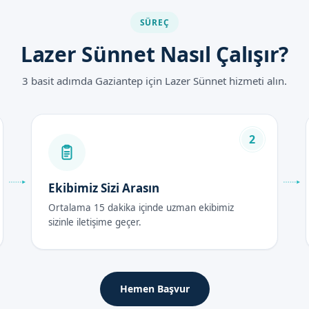
SÜREÇ
Lazer Sünnet Nasıl Çalışır?
3 basit adımda Gaziantep için Lazer Sünnet hizmeti alın.
ları 2026
lında, diğer sünnet yöntemlerine göre daha uygun olarak sunulmaktad
2
an doktorumuzun ücretine göre belirlenir.
ası Bakım Rehberi
Ekibimiz Sizi Arasın
Ortalama 15 dakika içinde uzman ekibimiz
sizinle iletişime geçer.
inde, sünnet bölgesinin temizlik ve bakımına dikkat etmek önemlidi
Hemen Başvur
İyileşme süreci, lazer sünnet بعدında birkaç gün içinde tamamlanır. Sünnet yaşı, iyileşme süre