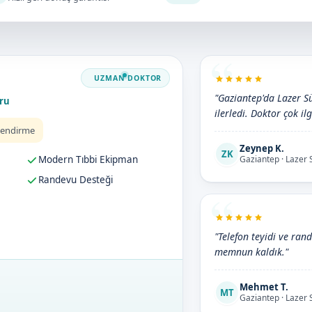
"Gaziantep'da Lazer Sü
ru
ilerledi. Doktor çok ilg
lendirme
Zeynep K.
ZK
Modern Tıbbi Ekipman
Gaziantep · Lazer
Randevu Desteği
"Telefon teyidi ve rand
memnun kaldık."
Mehmet T.
MT
Gaziantep · Lazer