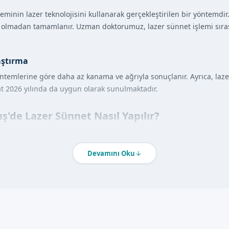
eminin lazer teknolojisini kullanarak gerçekleştirilen bir yöntemdir.
a olmadan tamamlanır. Uzman doktorumuz, lazer sünnet işlemi sıra
aştırma
ntemlerine göre daha az kanama ve ağrıyla sonuçlanır. Ayrıca, laze
at 2026 yılında da uygun olarak sunulmaktadır.
'de Lazer Sünnet Nasıl Yapılır?
rı, hazırlık aşamasından başlayarak如下 şekilde ilerler:
 anestezi uygulanır.
Devamını Oku
şlemini gerçekleştirmek için kullanılır.
ağrı önlenir.
şabilirsiniz.
ajları