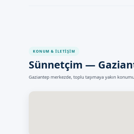
Lazer Sünnet riskleri minimumdur ve işlem güvenli olarak
ve sonrasında olası riskler hakkında doktorunuz size bilg
KONUM & İLETIŞIM
Sünnetçim — Gazian
Gaziantep merkezde, toplu taşımaya yakın konumum