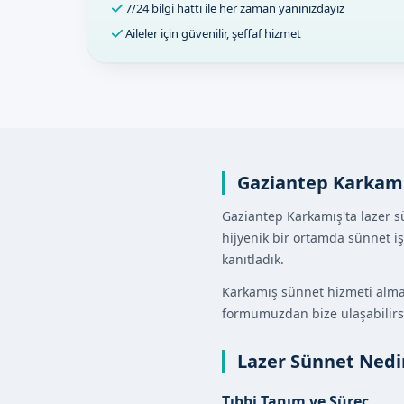
7/24 bilgi hattı ile her zaman yanınızdayız
Aileler için güvenilir, şeffaf hizmet
Gaziantep Karkamı
Gaziantep Karkamış'ta lazer s
hijyenik bir ortamda sünnet iş
kanıtladık.
Karkamış sünnet hizmeti almak
formumuzdan bize ulaşabilirs
Lazer Sünnet Nedi
Tıbbi Tanım ve Süreç