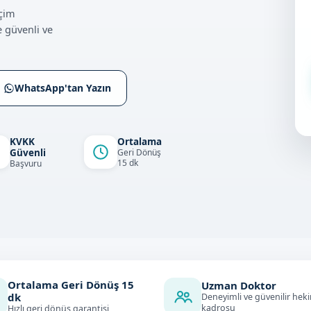
çim
 güvenli ve
WhatsApp'tan Yazın
KVKK
Ortalama
Güvenli
Geri Dönüş
15 dk
Başvuru
Ortalama Geri Dönüş
15
Uzman Doktor
dk
Deneyimli ve güvenilir hek
kadrosu
Hızlı geri dönüş garantisi